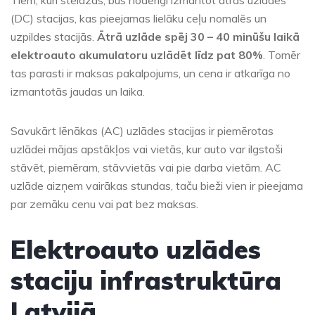
Tiem, kuri steidzas, būs noderīgi izmantot ātrās uzlādes
(DC) stacijas, kas pieejamas lielāku ceļu nomalēs un
uzpildes stacijās.
Ātrā uzlāde spēj 30 – 40 minūšu laikā
elektroauto akumulatoru uzlādēt līdz pat 80%
. Tomēr
tas parasti ir maksas pakalpojums, un cena ir atkarīga no
izmantotās jaudas un laika.
Savukārt lēnākas (AC) uzlādes stacijas ir piemērotas
uzlādei mājas apstākļos vai vietās, kur auto var ilgstoši
stāvēt, piemēram, stāvvietās vai pie darba vietām. AC
uzlāde aizņem vairākas stundas, taču bieži vien ir pieejama
par zemāku cenu vai pat bez maksas.
Elektroauto uzlādes
staciju infrastruktūra
Latvijā