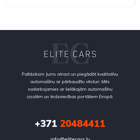
Palīdzēsim Jums atrast un piegādāt kvalitatīvu
automašīnu ar pārbaudītu vēsturi. Mēs
sadarbojamies ar lielākajām automašīnu
izsolēm un tirdzniecības portāliem Eiropā.
+371
20484411
info@elitecars.lv