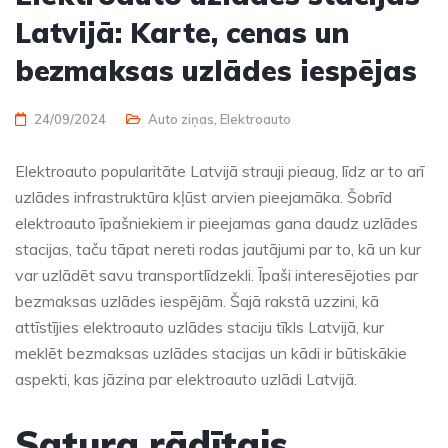
Latvijā: Karte, cenas un
bezmaksas uzlādes iespējas
24/09/2024
Auto ziņas
,
Elektroauto
Elektroauto popularitāte Latvijā strauji pieaug, līdz ar to arī
uzlādes infrastruktūra kļūst arvien pieejamāka. Šobrīd
elektroauto īpašniekiem ir pieejamas gana daudz uzlādes
stacijas, taču tāpat nereti rodas jautājumi par to, kā un kur
var uzlādēt savu transportlīdzekli. Īpaši interesējoties par
bezmaksas uzlādes iespējām. Šajā rakstā uzzini, kā
attīstījies elektroauto uzlādes staciju tīkls Latvijā, kur
meklēt bezmaksas uzlādes stacijas un kādi ir būtiskākie
aspekti, kas jāzina par elektroauto uzlādi Latvijā.
Satura rādītajs