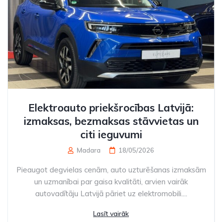
Elektroauto priekšrocības Latvijā:
izmaksas, bezmaksas stāvvietas un
citi ieguvumi
Madara
18/05/2026
Pieaugot degvielas cenām, auto uzturēšanas izmaksām
un uzmanībai par gaisa kvalitāti, arvien vairāk
autovadītāju Latvijā pāriet uz elektromobili....
Lasīt vairāk