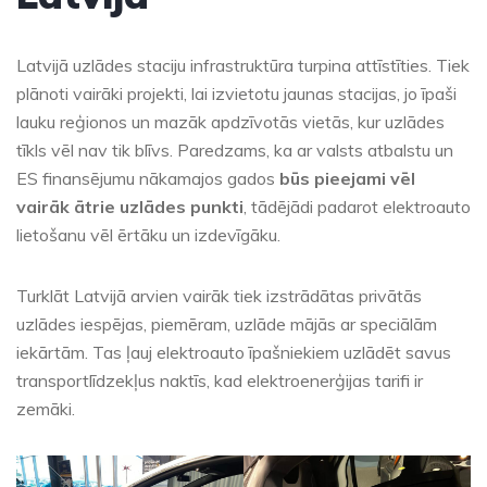
Latvijā uzlādes staciju infrastruktūra turpina attīstīties. Tiek
plānoti vairāki projekti, lai izvietotu jaunas stacijas, jo īpaši
lauku reģionos un mazāk apdzīvotās vietās, kur uzlādes
tīkls vēl nav tik blīvs. Paredzams, ka ar valsts atbalstu un
ES finansējumu nākamajos gados
būs pieejami vēl
vairāk ātrie uzlādes punkti
, tādējādi padarot elektroauto
lietošanu vēl ērtāku un izdevīgāku.
Turklāt Latvijā arvien vairāk tiek izstrādātas privātās
uzlādes iespējas, piemēram, uzlāde mājās ar speciālām
iekārtām. Tas ļauj elektroauto īpašniekiem uzlādēt savus
transportlīdzekļus naktīs, kad elektroenerģijas tarifi ir
zemāki.