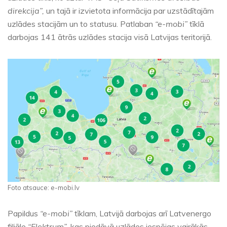
direkcija”,
un tajā ir izvietota informācija par uzstādītajām
uzlādes stacijām un to statusu. Patlaban
“e-mobi”
tīklā
darbojas 141 ātrās uzlādes stacija visā Latvijas teritorijā.
Foto atsauce: e-mobi.lv
Papildus
“e-mobi”
tīklam, Latvijā darbojas arī Latvenergo
filiāle
“Elektrum”,
kas piedāvā uzlādes iespējas vairākās