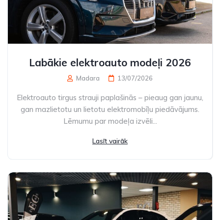
Labākie elektroauto modeļi 2026
Madara
13/07/2026
Elektroauto tirgus strauji paplašinās – pieaug gan jaunu,
gan mazlietotu un lietotu elektromobīļu piedāvājums.
Lēmumu par modeļa izvēli...
Lasīt vairāk