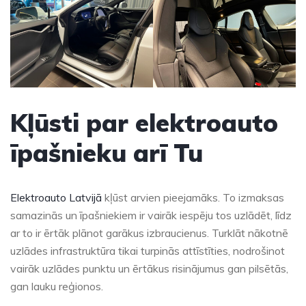
Kļūsti par elektroauto
īpašnieku arī Tu
Elektroauto Latvijā
kļūst arvien pieejamāks. To izmaksas
samazinās un īpašniekiem ir vairāk iespēju tos uzlādēt, līdz
ar to ir ērtāk plānot garākus izbraucienus. Turklāt nākotnē
uzlādes infrastruktūra tikai turpinās attīstīties, nodrošinot
vairāk uzlādes punktu un ērtākus risinājumus gan pilsētās,
gan lauku reģionos.