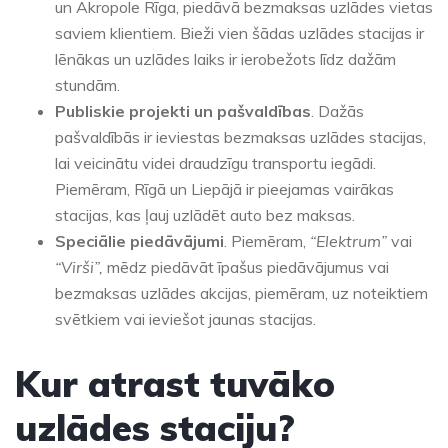
un Akropole Rīga, piedāvā bezmaksas uzlādes vietas
saviem klientiem. Bieži vien šādas uzlādes stacijas ir
lēnākas un uzlādes laiks ir ierobežots līdz dažām
stundām.
Publiskie projekti un pašvaldības
. Dažās
pašvaldībās ir ieviestas bezmaksas uzlādes stacijas,
lai veicinātu videi draudzīgu transportu iegādi.
Piemēram, Rīgā un Liepājā ir pieejamas vairākas
stacijas, kas ļauj uzlādēt auto bez maksas.
Speciālie piedāvājumi
. Piemēram,
“Elektrum”
vai
“Virši”,
mēdz piedāvāt īpašus piedāvājumus vai
bezmaksas uzlādes akcijas, piemēram, uz noteiktiem
svētkiem vai ieviešot jaunas stacijas.
Kur atrast tuvāko
uzlādes staciju?