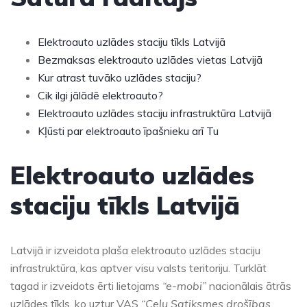
Elektroauto uzlādes staciju tīkls Latvijā
Bezmaksas elektroauto uzlādes vietas Latvijā
Kur atrast tuvāko uzlādes staciju?
Cik ilgi jālādē elektroauto?
Elektroauto uzlādes staciju infrastruktūra Latvijā
Kļūsti par elektroauto īpašnieku arī Tu
Elektroauto uzlādes
staciju tīkls Latvijā
Latvijā ir izveidota plaša elektroauto uzlādes staciju
infrastruktūra, kas aptver visu valsts teritoriju. Turklāt
tagad ir izveidots ērti lietojams
“e-mobi”
nacionālais ātrās
uzlādes tīkls, ko uztur VAS
“Ceļu Satiksmes drošības