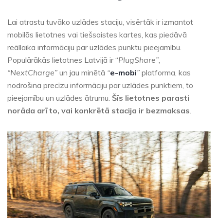
Lai atrastu tuvāko uzlādes staciju, visērtāk ir izmantot
mobilās lietotnes vai tiešsaistes kartes, kas piedāvā
reāllaika informāciju par uzlādes punktu pieejamību.
Populārākās lietotnes Latvijā ir “
PlugShare”
,
“NextCharge”
un jau minētā
“
e-mobi
”
platforma, kas
nodrošina precīzu informāciju par uzlādes punktiem, to
pieejamību un uzlādes ātrumu.
Šīs lietotnes parasti
norāda arī to, vai konkrētā stacija ir bezmaksas
.