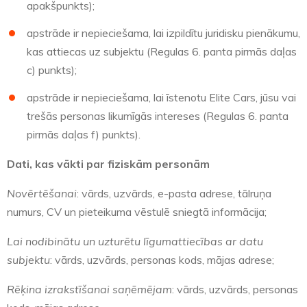
apakšpunkts);
apstrāde ir nepieciešama, lai izpildītu juridisku pienākumu,
kas attiecas uz subjektu (Regulas 6. panta pirmās daļas
c) punkts);
apstrāde ir nepieciešama, lai īstenotu Elite Cars, jūsu vai
trešās personas likumīgās intereses (Regulas 6. panta
pirmās daļas f) punkts).
Dati, kas vākti par fiziskām personām
Novērtēšanai
: vārds, uzvārds, e-pasta adrese, tālruņa
numurs, CV un pieteikuma vēstulē sniegtā informācija;
Lai nodibinātu un uzturētu līgumattiecības ar datu
subjektu
: vārds, uzvārds, personas kods, mājas adrese;
Rēķina izrakstīšanai saņēmējam
: vārds, uzvārds, personas