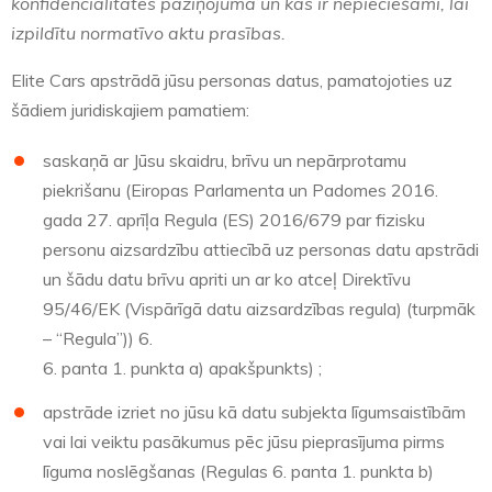
konfidencialitātes paziņojumā un kas ir nepieciešami, lai
izpildītu normatīvo aktu prasības.
Elite Cars apstrādā jūsu personas datus, pamatojoties uz
šādiem juridiskajiem pamatiem:
saskaņā ar Jūsu skaidru, brīvu un nepārprotamu
piekrišanu (Eiropas Parlamenta un Padomes 2016.
gada 27. aprīļa Regula (ES) 2016/679 par fizisku
personu aizsardzību attiecībā uz personas datu apstrādi
un šādu datu brīvu apriti un ar ko atceļ Direktīvu
95/46/EK (Vispārīgā datu aizsardzības regula) (turpmāk
– “Regula”)) 6.
6. panta 1. punkta a) apakšpunkts) ;
apstrāde izriet no jūsu kā datu subjekta līgumsaistībām
vai lai veiktu pasākumus pēc jūsu pieprasījuma pirms
līguma noslēgšanas (Regulas 6. panta 1. punkta b)