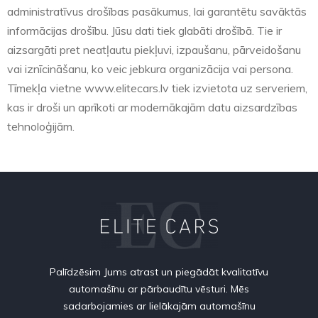
administratīvus drošības pasākumus, lai garantētu savāktās
informācijas drošību. Jūsu dati tiek glabāti drošībā. Tie ir
aizsargāti pret neatļautu piekļuvi, izpaušanu, pārveidošanu
vai iznīcināšanu, ko veic jebkura organizācija vai persona.
Tīmekļa vietne www.elitecars.lv tiek izvietota uz serveriem,
kas ir droši un aprīkoti ar modernākajām datu aizsardzības
tehnoloģijām.
Palīdzēsim Jums atrast un piegādāt kvalitatīvu
automašīnu ar pārbaudītu vēsturi. Mēs
sadarbojamies ar lielākajām automašīnu