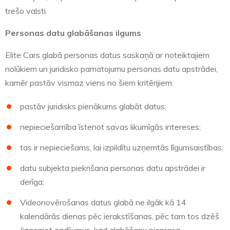
trešo valsti.
Personas datu glabāšanas ilgums
Elite Cars glabā personas datus saskaņā ar noteiktajiem
nolūkiem un juridisko pamatojumu personas datu apstrādei,
kamēr pastāv vismaz viens no šiem kritērijiem:
pastāv juridisks pienākums glabāt datus;
nepieciešamība īstenot savas likumīgās intereses;
tas ir nepieciešams, lai izpildītu uzņemtās līgumsaistības;
datu subjekta piekrišana personas datu apstrādei ir
derīga;
Videonovērošanas datus glabā ne ilgāk kā 14
kalendārās dienas pēc ierakstīšanas, pēc tam tos dzēš