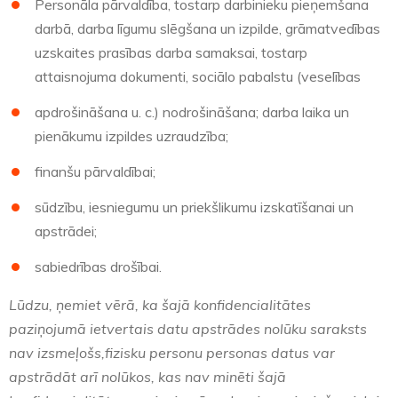
Personāla pārvaldība, tostarp darbinieku pieņemšana
darbā, darba līgumu slēgšana un izpilde, grāmatvedības
uzskaites prasības darba samaksai, tostarp
attaisnojuma dokumenti, sociālo pabalstu (veselības
apdrošināšana u. c.) nodrošināšana; darba laika un
pienākumu izpildes uzraudzība;
finanšu pārvaldībai;
sūdzību, iesniegumu un priekšlikumu izskatīšanai un
apstrādei;
sabiedrības drošībai.
Lūdzu, ņemiet vērā, ka šajā konfidencialitātes
paziņojumā ietvertais datu apstrādes nolūku saraksts
nav izsmeļošs,fizisku personu personas datus var
apstrādāt arī nolūkos, kas nav minēti šajā