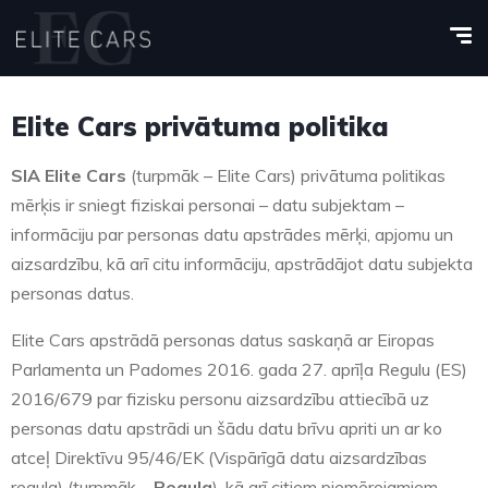
Elite Cars privātuma politika
SIA Elite Cars
(turpmāk – Elite Cars) privātuma politikas
mērķis ir sniegt fiziskai personai – datu subjektam –
informāciju par personas datu apstrādes mērķi, apjomu un
aizsardzību, kā arī citu informāciju, apstrādājot datu subjekta
personas datus.
Elite Cars apstrādā personas datus saskaņā ar Eiropas
Parlamenta un Padomes 2016. gada 27. aprīļa Regulu (ES)
2016/679 par fizisku personu aizsardzību attiecībā uz
personas datu apstrādi un šādu datu brīvu apriti un ar ko
atceļ Direktīvu 95/46/EK (Vispārīgā datu aizsardzības
regula) (turpmāk –
Regula
), kā arī citiem piemērojamiem