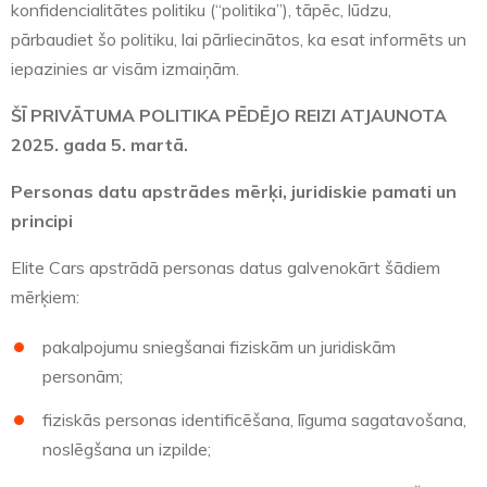
konfidencialitātes politiku (“politika”), tāpēc, lūdzu,
pārbaudiet šo politiku, lai pārliecinātos, ka esat informēts un
iepazinies ar visām izmaiņām.
ŠĪ PRIVĀTUMA POLITIKA PĒDĒJO REIZI ATJAUNOTA
2025. gada 5. martā.
Personas datu apstrādes mērķi, juridiskie pamati un
principi
Elite Cars apstrādā personas datus galvenokārt šādiem
mērķiem:
pakalpojumu sniegšanai fiziskām un juridiskām
personām;
fiziskās personas identificēšana, līguma sagatavošana,
noslēgšana un izpilde;