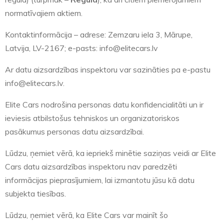
normatīvajiem aktiem.
Kontaktinformācija – adrese: Zemzaru iela 3, Mārupe,
Latvija, LV-2167; e-pasts: info@elitecars.lv
Ar datu aizsardzības inspektoru var sazināties pa e-pastu
info@elitecars.lv.
Elite Cars nodrošina personas datu konfidencialitāti un ir
ieviesis atbilstošus tehniskos un organizatoriskos
pasākumus personas datu aizsardzībai.
Lūdzu, ņemiet vērā, ka iepriekš minētie saziņas veidi ar Elite
Cars datu aizsardzības inspektoru nav paredzēti
informācijas pieprasījumiem, lai izmantotu jūsu kā datu
subjekta tiesības.
Lūdzu, ņemiet vērā, ka Elite Cars var mainīt šo