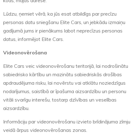
kods, mājas adrese.
Lūdzu, ņemiet vērā, ka jūs esat atbildīgs par precīzu
personas datu sniegšanu Elite Cars, un jebkādu izmaiņu
gadījumā jums ir pienākums labot neprecīzus personas
datus, informējot Elite Cars.
Videonovērošana
Elite Cars veic videonovērošanu teritorijā, lai nodrošinātu
sabiedrisko kārtību un mazinātu sabiedriskās drošības
apdraudējuma risku, lai novērstu vai atklātu noziedzīgus
nodarījumus, saistībā ar īpašuma aizsardzību un personu
vitāli svarīgu interešu, tostarp dzīvības un veselības
aizsardzību.
Informāciju par videonovērošanu izvieto brīdinājuma zīmju
veidā ārpus videonovērošanas zonas.