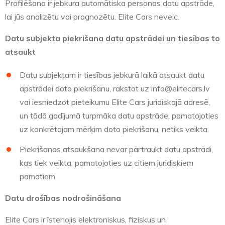
Profilēšana ir jebkura automātiska personas datu apstrāde,
lai jūs analizētu vai prognozētu. Elite Cars neveic.
Datu subjekta piekrišana datu apstrādei un tiesības to
atsaukt
Datu subjektam ir tiesības jebkurā laikā atsaukt datu
apstrādei doto piekrišanu, rakstot uz info@elitecars.lv
vai iesniedzot pieteikumu Elite Cars juridiskajā adresē,
un tādā gadījumā turpmāka datu apstrāde, pamatojoties
uz konkrētajam mērķim doto piekrišanu, netiks veikta.
Piekrišanas atsaukšana nevar pārtraukt datu apstrādi,
kas tiek veikta, pamatojoties uz citiem juridiskiem
pamatiem.
Datu drošības nodrošināšana
Elite Cars ir īstenojis elektroniskus, fiziskus un