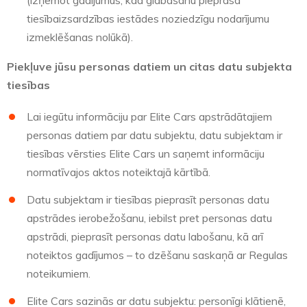
(izņemot gadījumus, kad glabāšanu pieprasa
tiesībaizsardzības iestādes noziedzīgu nodarījumu
izmeklēšanas nolūkā).
Piekļuve jūsu personas datiem un citas datu subjekta
tiesības
Lai iegūtu informāciju par Elite Cars apstrādātajiem
personas datiem par datu subjektu, datu subjektam ir
tiesības vērsties Elite Cars un saņemt informāciju
normatīvajos aktos noteiktajā kārtībā.
Datu subjektam ir tiesības pieprasīt personas datu
apstrādes ierobežošanu, iebilst pret personas datu
apstrādi, pieprasīt personas datu labošanu, kā arī
noteiktos gadījumos – to dzēšanu saskaņā ar Regulas
noteikumiem.
Elite Cars sazinās ar datu subjektu: personīgi klātienē,