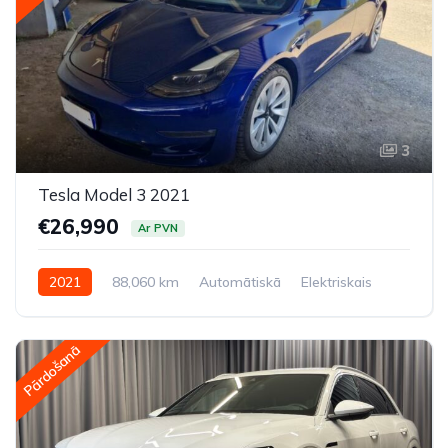
3
Tesla Model 3 2021
€26,990
Ar PVN
2021
88,060 km
Automātiskā
Elektriskais
Pilnpiedziņa (AWD/4WD)
Pārdošanā