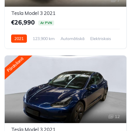
7
Tesla Model 3 2021
€26,990
Ar PVN
2021
123,900 km
Automātiskā
Elektriskais
Pilnpiedziņa (AWD/4WD)
Pārdošanā
12
Tesla Model 3 2021