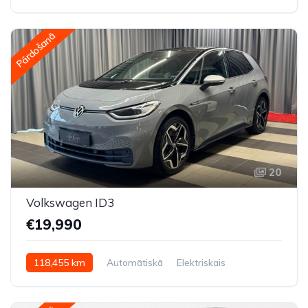
Priekšpiedziņa
Pārdošanā
20
Volkswagen ID3
€19,990
118,455 km
Automātiskā
Elektriskais
Aizmugures piedziņa