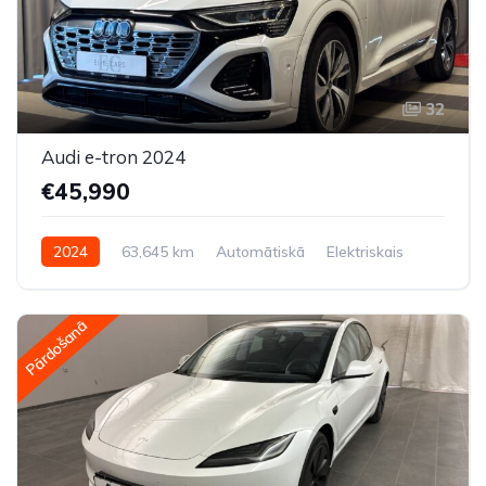
32
Audi e-tron 2024
€45,990
2024
63,645 km
Automātiskā
Elektriskais
Pilnpiedziņa (AWD/4WD)
Pārdošanā