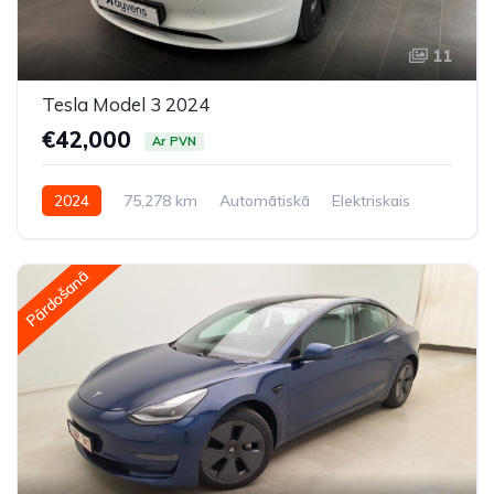
11
Tesla Model 3 2024
€42,000
Ar PVN
2024
75,278 km
Automātiskā
Elektriskais
Pilnpiedziņa (AWD/4WD)
Pārdošanā