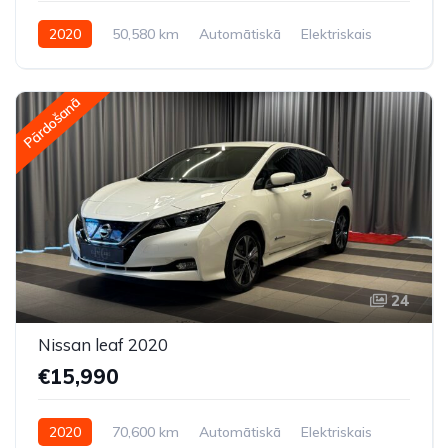
2020
50,580 km
Automātiskā
Elektriskais
Priekšpiedziņa
Pārdošanā
24
Nissan leaf 2020
€15,990
2020
70,600 km
Automātiskā
Elektriskais