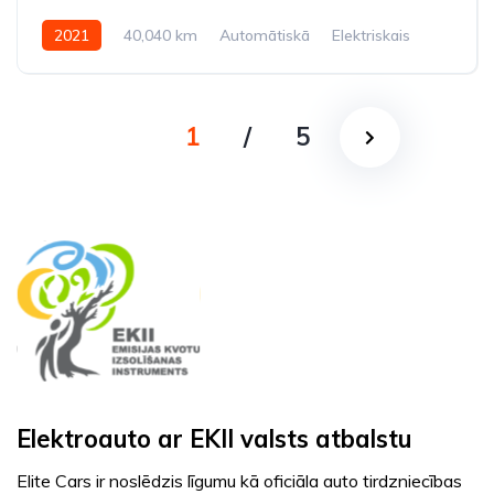
2021
40,040 km
Automātiskā
Elektriskais
Priekšpiedziņa
1
/
5
Elektroauto ar EKII valsts atbalstu
Elite Cars ir noslēdzis līgumu kā oficiāla auto tirdzniecības