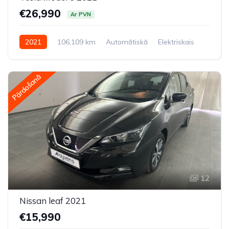
€26,990
Ar PVN
2021
106,109 km
Automātiskā
Elektriskais
Pilnpiedziņa (AWD/4WD)
Pārdošanā
12
Nissan leaf 2021
€15,990