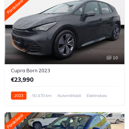
Pārdošanā
10
Cupra Born 2023
€23,990
2023
92,470 km
Automātiskā
Elektriskais
Aizmugures piedziņa
Pārdošanā