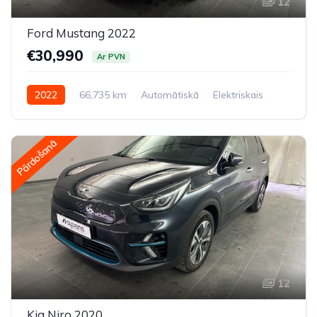
12
Ford Mustang 2022
€30,990
Ar PVN
2022
66,735 km
Automātiskā
Elektriskais
Pilnpiedziņa (AWD/4WD)
Pārdošanā
12
Kia Niro 2020