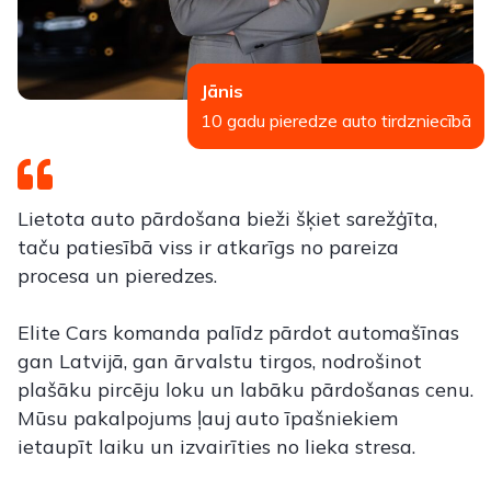
Jānis
10 gadu pieredze auto tirdzniecībā
Lietota auto pārdošana bieži šķiet sarežģīta,
taču patiesībā viss ir atkarīgs no pareiza
procesa un pieredzes.
Elite Cars komanda palīdz pārdot automašīnas
gan Latvijā, gan ārvalstu tirgos, nodrošinot
plašāku pircēju loku un labāku pārdošanas cenu.
Mūsu pakalpojums ļauj auto īpašniekiem
ietaupīt laiku un izvairīties no lieka stresa.