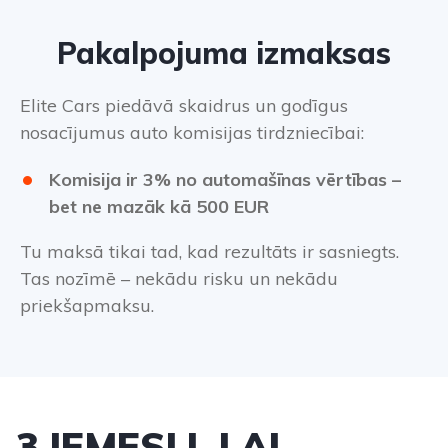
Pakalpojuma izmaksas
Elite Cars piedāvā skaidrus un godīgus
nosacījumus
auto komisijas tirdzniecībai
:
Komisija ir 3% no automašīnas vērtības –
bet ne mazāk kā 500 EUR
Tu maksā tikai tad, kad rezultāts ir sasniegts.
Tas nozīmē – nekādu risku un nekādu
priekšapmaksu.
3 IEMESLI, LAI