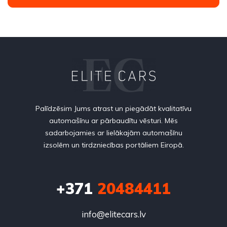
Palīdzēsim Jums atrast un piegādāt kvalitatīvu
automašīnu ar pārbaudītu vēsturi. Mēs
sadarbojamies ar lielākajām automašīnu
izsolēm un tirdzniecības portāliem Eiropā.
+371
20484411
info@elitecars.lv