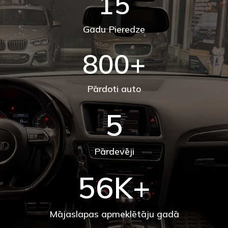
15
Gadu Pieredze
800
+
Pārdoti auto
5
Pārdevēji
56
K+
Mājaslapas apmeklētāju gadā