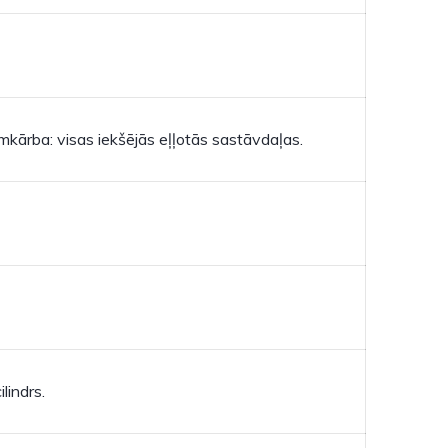
kārba: visas iekšējās eļļotās sastāvdaļas.
lindrs.