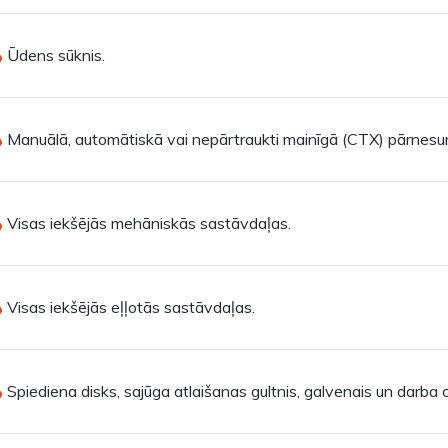
Ūdens sūknis.
Manuālā, automātiskā vai nepārtraukti mainīgā (CTX) pārnesum
Visas iekšējās mehāniskās sastāvdaļas.
Visas iekšējās eļļotās sastāvdaļas.
Spiediena disks, sajūga atlaišanas gultnis, galvenais un darba ci