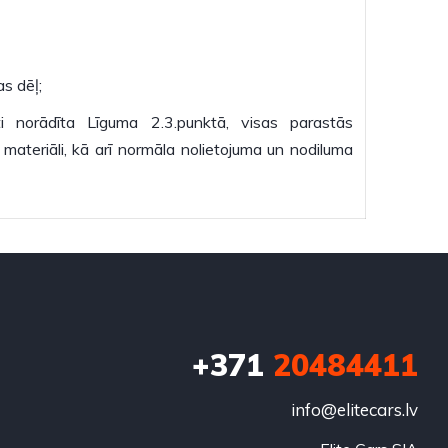
as dēļ;
i norādīta Līguma 2.3.punktā, visas parastās
materiāli, kā arī normāla nolietojuma un nodiluma
+371
20484411
info@elitecars.lv