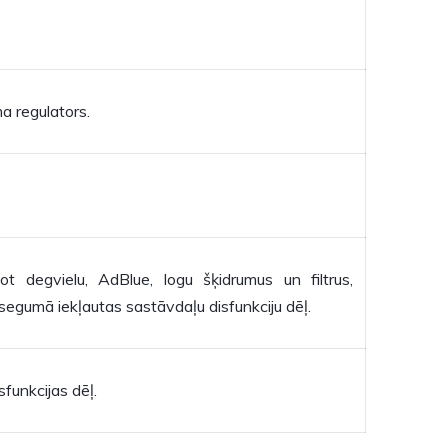
a regulators.
t degvielu, AdBlue, logu šķidrumus un filtrus,
s segumā iekļautas sastāvdaļu disfunkciju dēļ.
sfunkcijas dēļ.