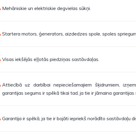
Mehāniskie un elektriskie degvielas sūkņi.
Startera motors, ģenerators, aizdedzes spole, spoles spriegum
Visas iekšējās eļļotās piedziņas sastāvdaļas.
Attiecībā uz darbībai nepieciešamajiem šķidrumiem, izņemo
garantijas segums ir spēkā tikai tad, ja tie ir jāmaina garantija
Garantija ir spēkā, ja tie ir bojāti iepriekš norādīto sastāvdaļu di