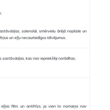
;
 sastāvdaļas, solenoīdi, smērvielu ārējā noplūde un
ltņus un eļļu necaurlaidīgos blīvējumus.
 sastāvdaļas, kas nav iepriekšēji norādītas;
eļļas filtri, un antifrīzs, ja vien to nomaiņa nav