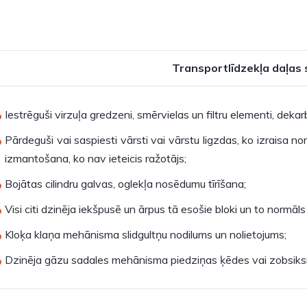
Transportlīdzekļa daļas
Iestrēguši virzuļa gredzeni, smērvielas un filtru elementi, dekar
Pārdeguši vai saspiesti vārsti vai vārstu ligzdas, ko izraisa n
izmantošana, ko nav ieteicis ražotājs;
Bojātas cilindru galvas, oglekļa nosēdumu tīrīšana;
Visi citi dzinēja iekšpusē un ārpus tā esošie bloki un to normāl
Kloķa klaņa mehānisma slidgultņu nodilums un nolietojums;
Dzinēja gāzu sadales mehānisma piedziņas ķēdes vai zobsiksn