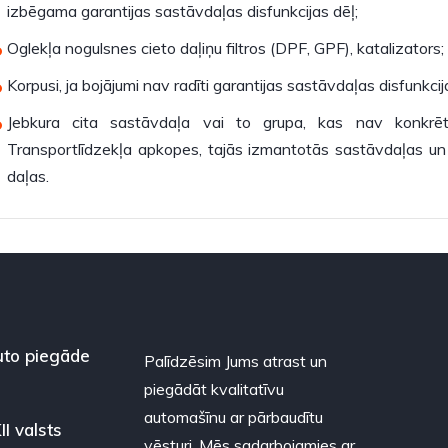
izbēgama garantijas sastāvdaļas disfunkcijas dēļ;
Oglekļa nogulsnes cieto daļiņu filtros (DPF, GPF), katalizators;
Korpusi, ja bojājumi nav radīti garantijas sastāvdaļas disfunkcij
Jebkura cita sastāvdaļa vai to grupa, kas nav konkrēt
Transportlīdzekļa apkopes, tajās izmantotās sastāvdaļas un 
daļas.
to piegāde
Palīdzēsim Jums atrast un
piegādāt kvalitatīvu
automašīnu ar pārbaudītu
II valsts
vēsturi. Mēs sadarbojamies ar