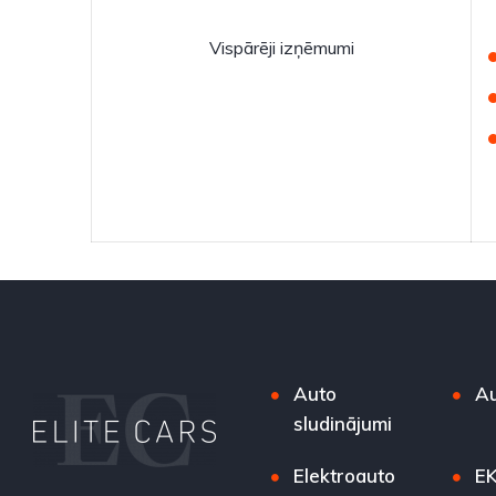
Vispārēji izņēmumi
Auto
Au
sludinājumi
Elektroauto
EK