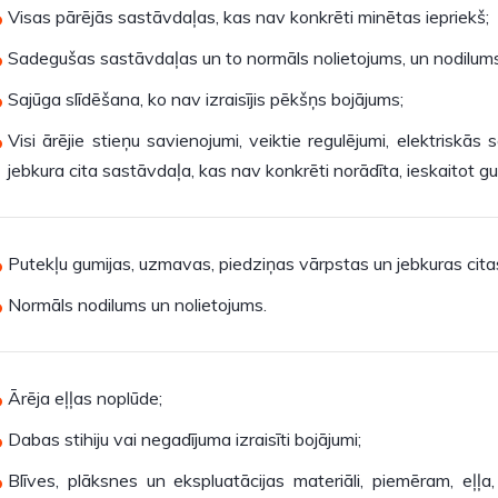
Visas pārējās sastāvdaļas, kas nav konkrēti minētas iepriekš;
Sadegušas sastāvdaļas un to normāls nolietojums, un nodilums
Sajūga slīdēšana, ko nav izraisījis pēkšņs bojājums;
Visi ārējie stieņu savienojumi, veiktie regulējumi, elektriskās
jebkura cita sastāvdaļa, kas nav konkrēti norādīta, ieskaitot gu
Putekļu gumijas, uzmavas, piedziņas vārpstas un jebkuras citas
Normāls nodilums un nolietojums.
Ārēja eļļas noplūde;
Dabas stihiju vai negadījuma izraisīti bojājumi;
Blīves, plāksnes un ekspluatācijas materiāli, piemēram, eļļa, 