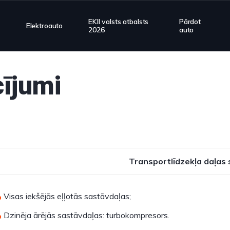
EKII valsts atbalsts
Pārdot
Elektroauto
2026
auto
cījumi
Transportlīdzekļa daļas
Visas iekšējās eļļotās sastāvdaļas;
Dzinēja ārējās sastāvdaļas: turbokompresors.