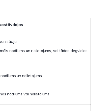
 sastāvdaļas
bonizācija;
ormāls nodilums un nolietojums, vai tādas degvielas
s nodilums un nolietojums;
as nodilums vai nolietojums.