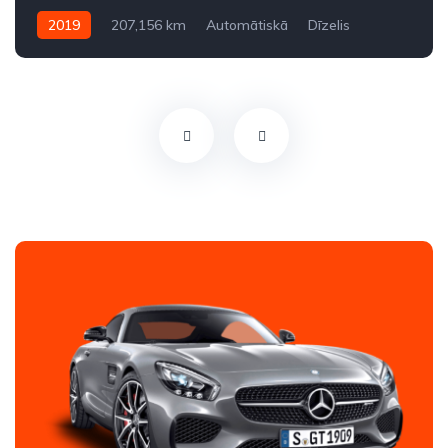
2019
207,156 km
Automātiskā
Dīzelis
Pilnpiedziņa (AWD/4WD)