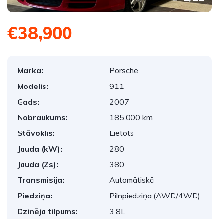
€38,900
Marka:
Porsche
Modelis:
911
Gads:
2007
Nobraukums:
185,000 km
Stāvoklis:
Lietots
Jauda (kW):
280
Jauda (Zs):
380
Transmisija:
Automātiskā
Piedziņa:
Pilnpiedziņa (AWD/4WD)
Dzinēja tilpums:
3.8L