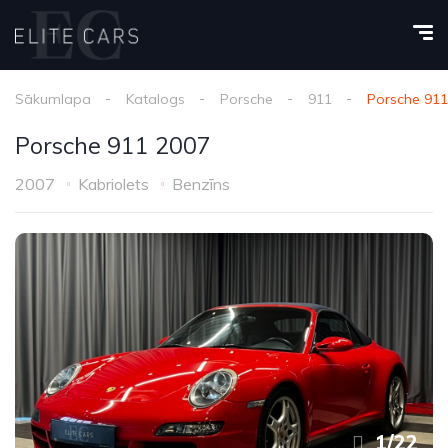
Sākumlapa
Katalogs
Porsche
911
Porsche 911
Porsche 911 2007
2007
Kabriolets
Benzīns
1
/
22