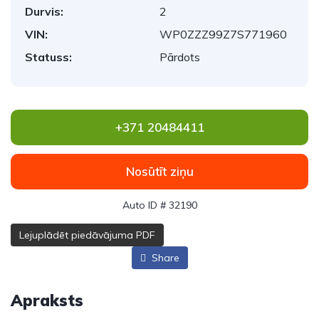
Durvis:
2
VIN:
WP0ZZZ99Z7S771960
Statuss:
Pārdots
+371 20484411
Nosūtīt ziņu
Auto ID # 32190
Lejuplādēt piedāvājuma PDF
Share
Apraksts