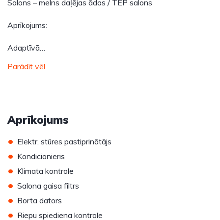
Salons – melns daļējas ādas / TEP salons
Aprīkojums:
Adaptīvā…
Parādīt vēl
Aprīkojums
•
Elektr. stūres pastiprinātājs
•
Kondicionieris
•
Klimata kontrole
•
Salona gaisa filtrs
•
Borta dators
•
Riepu spiediena kontrole