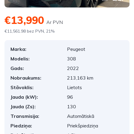
€13,990
Ar PVN
€11,561.98 bez PVN, 21%
Marka:
Peugeot
Modelis:
308
Gads:
2022
Nobraukums:
213,163 km
Stāvoklis:
Lietots
Jauda (kW):
96
Jauda (Zs):
130
Transmisija:
Automātiskā
Piedziņa:
Priekšpiedziņa