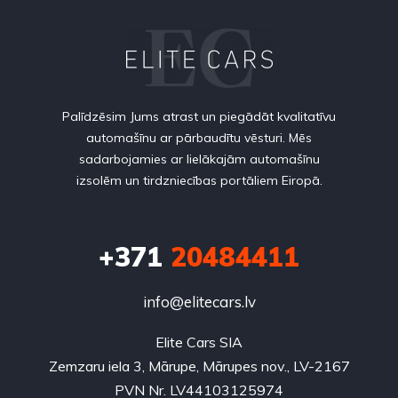
Palīdzēsim Jums atrast un piegādāt kvalitatīvu
automašīnu ar pārbaudītu vēsturi. Mēs
sadarbojamies ar lielākajām automašīnu
izsolēm un tirdzniecības portāliem Eiropā.
+371
20484411
info@elitecars.lv
Elite Cars SIA
Zemzaru iela 3, Mārupe, Mārupes nov., LV-2167
PVN Nr. LV44103125974