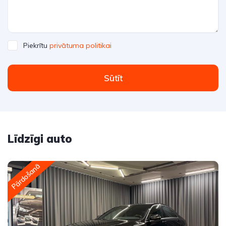
Piekrītu
privātuma politikai
Sūtīt
Līdzīgi auto
Pārdošanā