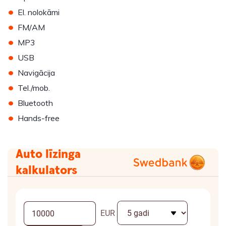
•
El. nolokāmi
•
FM/AM
•
MP3
•
USB
•
Navigācija
•
Tel./mob.
•
Bluetooth
•
Hands-free