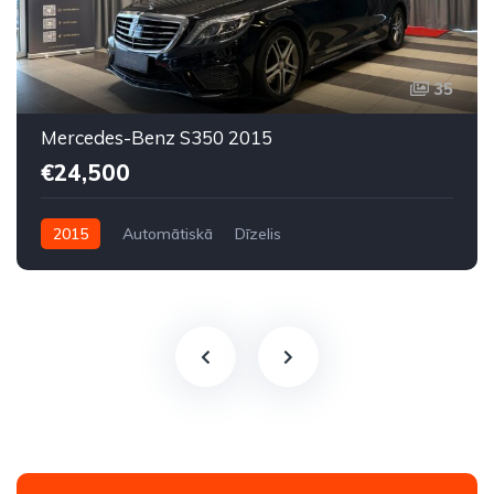
35
Mercedes-Benz S350 2015
€24,500
2015
Automātiskā
Dīzelis
Aizmugures piedziņa