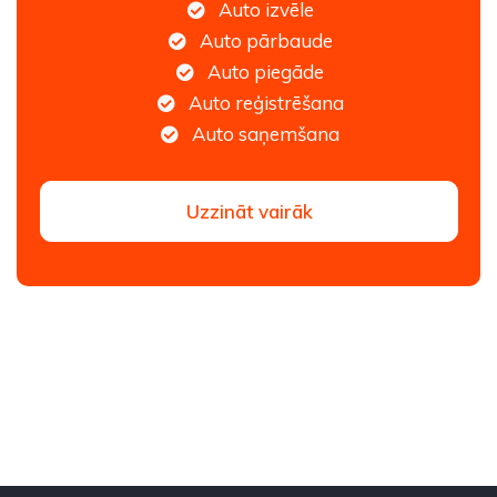
Auto izvēle
Auto pārbaude
Auto piegāde
Auto reģistrēšana
Auto saņemšana
Uzzināt vairāk