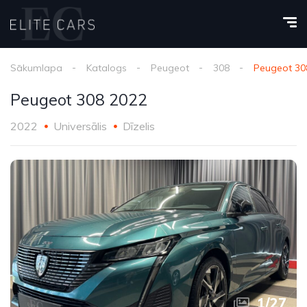
Sākumlapa
Katalogs
Peugeot
308
Peugeot 30
Peugeot 308 2022
2022
Universālis
Dīzelis
1
/
27