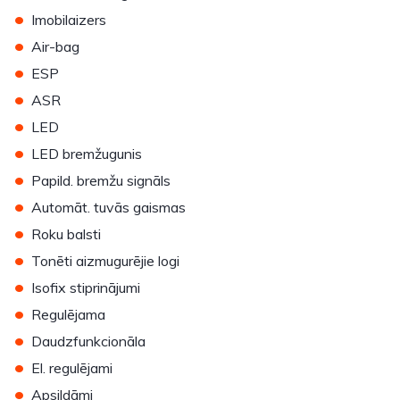
•
Imobilaizers
•
Air-bag
•
ESP
•
ASR
•
LED
•
LED bremžugunis
•
Papild. bremžu signāls
•
Automāt. tuvās gaismas
•
Roku balsti
•
Tonēti aizmugurējie logi
•
Isofix stiprinājumi
•
Regulējama
•
Daudzfunkcionāla
•
El. regulējami
•
Apsildāmi