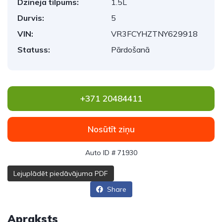
Dzinēja tilpums:
1.5L
Durvis:
5
VIN:
VR3FCYHZTNY629918
Statuss:
Pārdošanā
+371 20484411
Nosūtīt ziņu
Auto ID # 71930
Lejuplādēt piedāvājuma PDF
Share
Apraksts