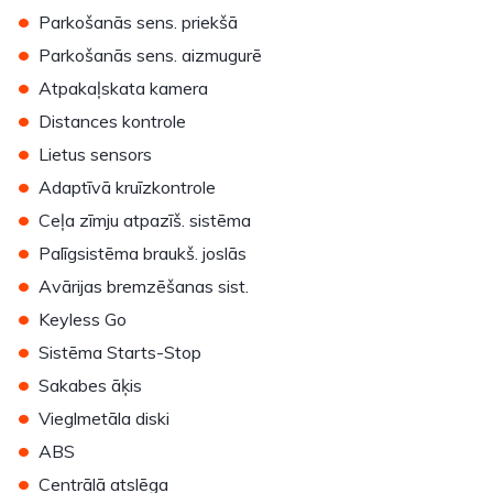
•
Parkošanās sens. priekšā
•
Parkošanās sens. aizmugurē
•
Atpakaļskata kamera
•
Distances kontrole
•
Lietus sensors
•
Adaptīvā kruīzkontrole
•
Ceļa zīmju atpazīš. sistēma
•
Palīgsistēma braukš. joslās
•
Avārijas bremzēšanas sist.
•
Keyless Go
•
Sistēma Starts-Stop
•
Sakabes āķis
•
Vieglmetāla diski
•
ABS
•
Centrālā atslēga