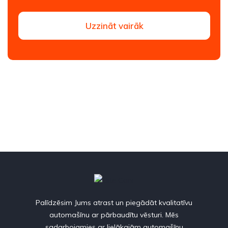
Uzzināt vairāk
Palīdzēsim Jums atrast un piegādāt kvalitatīvu
automašīnu ar pārbaudītu vēsturi. Mēs
sadarbojamies ar lielākajām automašīnu