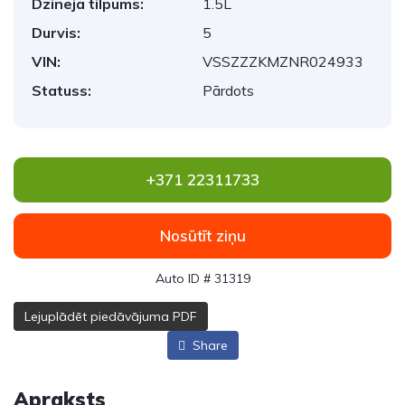
Dzinēja tilpums:
1.5L
Durvis:
5
VIN:
VSSZZZKMZNR024933
Statuss:
Pārdots
+371 22311733
Nosūtīt ziņu
Auto ID # 31319
Lejuplādēt piedāvājuma PDF
Share
Apraksts