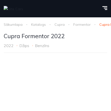
Sākumlapa
Katalogs
Cupra
Formentor
Cupra 
Cupra Formentor 2022
2022
Džips
Benzīns
1
/
37