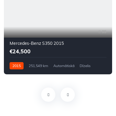
35
Mercedes-Benz S350 2015
€24,500
2015
251,549 km
Automātiskā
Dīzelis
Aizmugures piedziņa