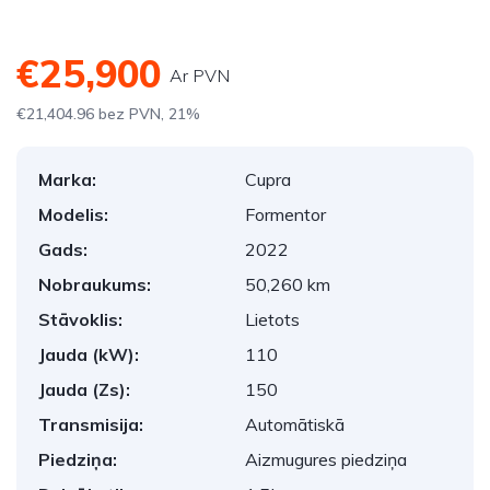
€25,900
Ar PVN
€21,404.96 bez PVN, 21%
Marka:
Cupra
Modelis:
Formentor
Gads:
2022
Nobraukums:
50,260 km
Stāvoklis:
Lietots
Jauda (kW):
110
Jauda (Zs):
150
Transmisija:
Automātiskā
Piedziņa:
Aizmugures piedziņa