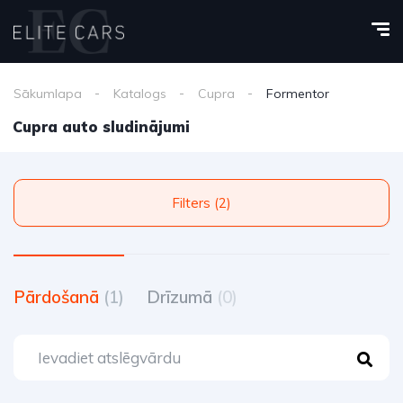
Sākumlapa
Katalogs
Cupra
Formentor
Cupra auto sludinājumi
Filters (2)
Pārdošanā
(1)
Drīzumā
(0)