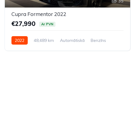
35
Cupra Formentor 2022
€27,990
Ar PVN
2022
48,489 km
Automātiskā
Benzīns
Pilnpiedziņa (AWD/4WD)