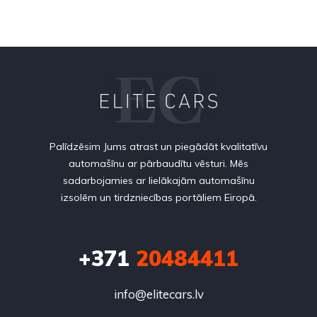
Palīdzēsim Jums atrast un piegādāt kvalitatīvu
automašīnu ar pārbaudītu vēsturi. Mēs
sadarbojamies ar lielākajām automašīnu
izsolēm un tirdzniecības portāliem Eiropā.
+371
20484411
info@elitecars.lv