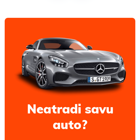
Neatradi savu
auto?