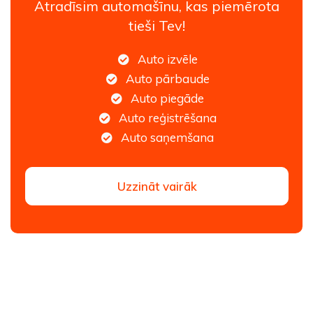
Atradīsim automašīnu, kas piemērota
tieši Tev!
Auto izvēle
Auto pārbaude
Auto piegāde
Auto reģistrēšana
Auto saņemšana
Uzzināt vairāk