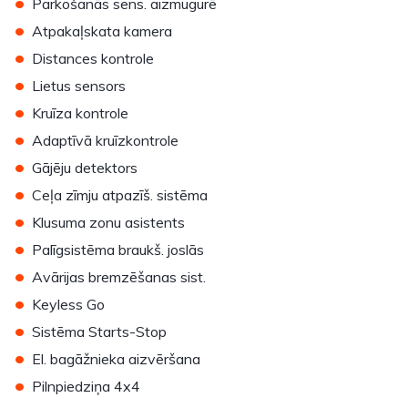
•
Parkošanās sens. aizmugurē
•
Atpakaļskata kamera
•
Distances kontrole
•
Lietus sensors
•
Kruīza kontrole
•
Adaptīvā kruīzkontrole
•
Gājēju detektors
•
Ceļa zīmju atpazīš. sistēma
•
Klusuma zonu asistents
•
Palīgsistēma braukš. joslās
•
Avārijas bremzēšanas sist.
•
Keyless Go
•
Sistēma Starts-Stop
•
El. bagāžnieka aizvēršana
•
Pilnpiedziņa 4x4