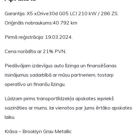
Garantija. X5 xDrive30d G05 LCI 210 kW / 286 ZS.
Oriģināls nobraukums:40 792 km
Pirmā reģistrācija: 19.03.2024.
Cena norādīta ar 21% PVN.
Piedāvājam izdevīgus auto līzinga un finansēšanas
risinājumus sadarbībā ar mūsu partneriem, tostarp
operatīvo un finanšu līzingu.
Lūdzam pirms transportlīdzekļa apskates iepriekš
sazināties ar mums, lai vienotos par Jums ērtāko apskates
laiku.
Krāsa – Brooklyn Grau Metallic