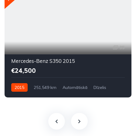
35
Mercedes-Benz S350 2015
€24,500
2015
251,549 km
Automātiskā
Dīzelis
Aizmugures piedziņa