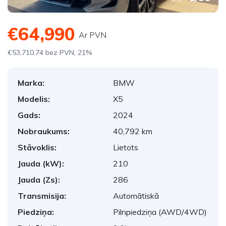
€64,990
Ar PVN
€53,710.74 bez PVN, 21%
Marka:
BMW
Modelis:
X5
Gads:
2024
Nobraukums:
40,792 km
Stāvoklis:
Lietots
Jauda (kW):
210
Jauda (Zs):
286
Transmisija:
Automātiskā
Piedziņa:
Pilnpiedziņa (AWD/4WD)