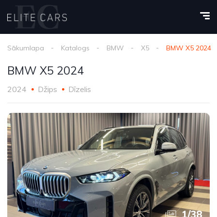
Sākumlapa
Katalogs
BMW
X5
BMW X5 2024
BMW X5 2024
2024
Džips
Dīzelis
1
/
38