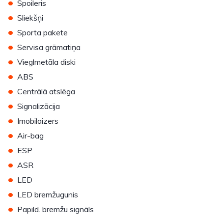
•
Spoileris
•
Sliekšņi
•
Sporta pakete
•
Servisa grāmatiņa
•
Vieglmetāla diski
•
ABS
•
Centrālā atslēga
•
Signalizācija
•
Imobilaizers
•
Air-bag
•
ESP
•
ASR
•
LED
•
LED bremžugunis
•
Papild. bremžu signāls