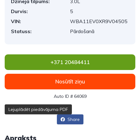
Dzinēja tilpums:
3.0L
Durvis:
5
VIN:
WBA11EV0XR9V04505
Statuss:
Pārdošanā
+371 20484411
Nosūtīt ziņu
Auto ID # 64069
Lejuplādēt piedāvājuma PDF
Share
Apraksts