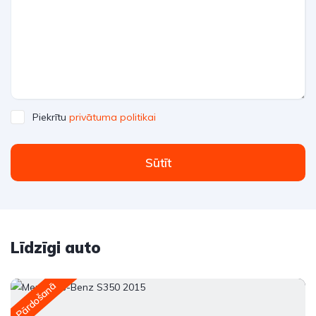
Piekrītu
privātuma politikai
Sūtīt
Līdzīgi auto
Pārdošanā