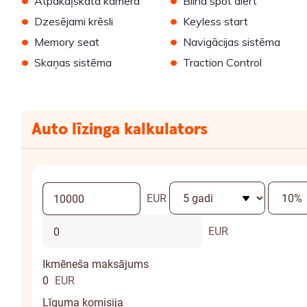
Atpakaļskata kamera
Blind spot alert
•
•
Dzesējami krēsli
Keyless start
•
•
Memory seat
Navigācijas sistēma
•
•
Skaņas sistēma
Traction Control