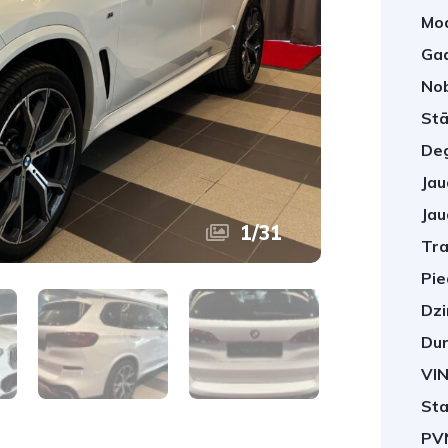
Mod
Gad
No
Stā
Deg
Jau
Jau
1
/
31
Tra
Pie
Dzi
Dur
VIN
Sta
PV