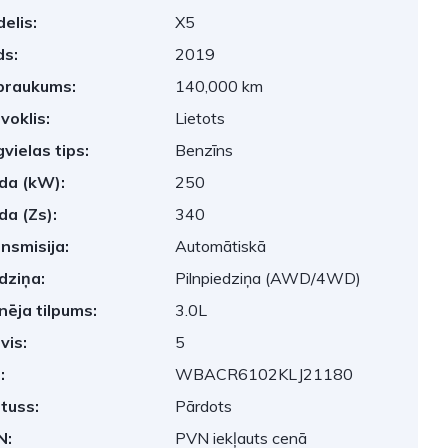
elis:
X5
s:
2019
braukums:
140,000 km
voklis:
Lietots
vielas tips:
Benzīns
da (kW):
250
da (Zs):
340
nsmisija:
Automātiskā
dziņa:
Pilnpiedziņa (AWD/4WD)
nēja tilpums:
3.0L
vis:
5
:
WBACR6102KLJ21180
tuss:
Pārdots
N:
PVN iekļauts cenā