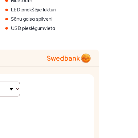
Bluetooth
•
LED priekšējie lukturi
•
Sānu gaisa spilveni
•
USB pieslēgumvieta