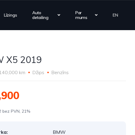
Auto
Par
Līzings
EN
detailing
mums
 X5 2019
140,000 km
Džips
Benzīns
,900
2 bez PVN, 21%
ka:
BMW