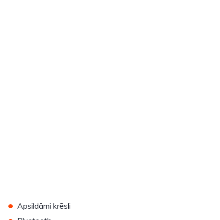
•
Apsildāmi krēsli
•