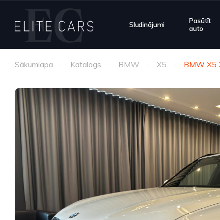
Pasūtīt
Sludinājumi
auto
Sākumlapa
Katalogs
BMW
X5
BMW X5 