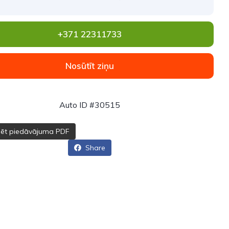
+371 22311733
Nosūtīt ziņu
Auto ID #30515
dēt piedāvājuma PDF
Share