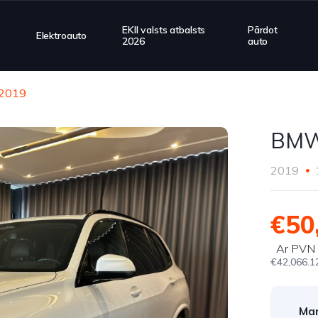
EKII valsts atbalsts
Pārdot
Elektroauto
2026
auto
2019
BMW
2019
€50
Ar PVN
€42,066.1
Mar