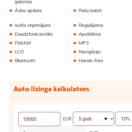
gaismas
•
•
Ādas apdare
Roku balsti
•
•
Isofix stiprinājumi
Regulējama
•
•
Daudzfunkcionāla
Apsildāma
•
•
FM/AM
MP3
•
•
LCD
Navigācija
•
•
Bluetooth
Hands-free