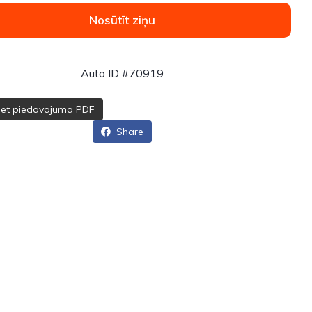
Nosūtīt ziņu
Auto ID #70919
dēt piedāvājuma PDF
Share