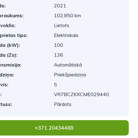
s:
2021
braukums:
102,850 km
voklis:
Lietots
vielas tips:
Elektriskais
da (kW):
100
da (Zs):
136
nsmisija:
Automātiskā
dziņa:
Priekšpiedziņa
vis:
5
:
VR7BCZKXCME029440
tuss:
Pārdots
+371 20434488