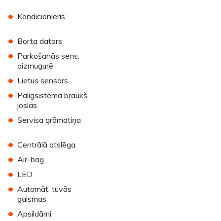
•
Kondicionieris
•
Borta dators
•
Parkošanās sens.
aizmugurē
•
Lietus sensors
•
Palīgsistēma braukš.
joslās
•
Servisa grāmatiņa
•
Centrālā atslēga
•
Air-bag
•
LED
•
Automāt. tuvās
gaismas
•
Apsildāmi