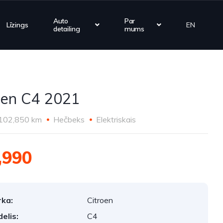
Auto
Par
Līzings
EN
detailing
mums
oen C4 2021
102,850 km
Hečbeks
Elektriskais
,990
ka:
Citroen
elis:
C4