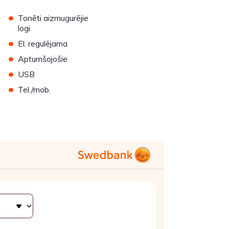
•
Tonēti aizmugurējie
logi
•
El. regulējama
•
Aptumšojošie
•
USB
•
Tel./mob.