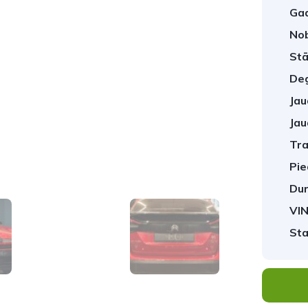
Gad
No
Stā
Deg
Jau
Jau
Tra
1
/
28
Pie
Dur
VIN
Sta