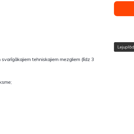
Lejuplā
m svarīgākajiem tehniskajiem mezgliem (līdz 3
iksme;