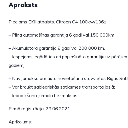
Apraksts
Pieejams EKII atbalsts. Citroen C4 100kw/136z
– Pilna automašīnas garantija 6 gadi vai 150 000km
– Akumulatora garantija 8 gadi vai 200 000 km.
– Iespejams iegādāties arī paplašināto garantiju uz pārējie
gadiem)
– Nav jāmaksā par auto novietošanu stāvvietās Rīgas Sat
– Var braukt sabiedriskās satiksmes transporta joslā;
– Iebraukšana Jūrmalā bezmaksas
Pirmā reģistrācija: 29.06.2021.
Aprīkojums: