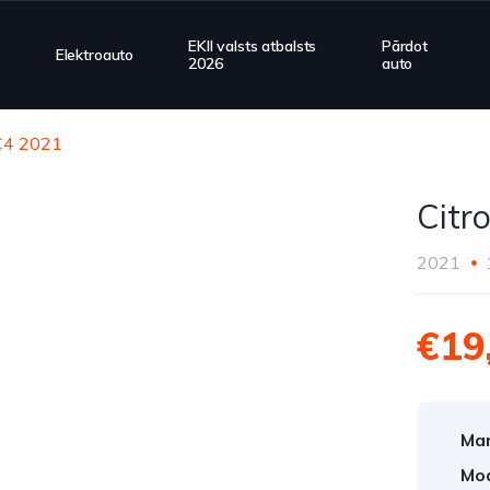
EKII valsts atbalsts
Pārdot
Elektroauto
2026
auto
 C4 2021
Citr
2021
€19
Mar
Mod