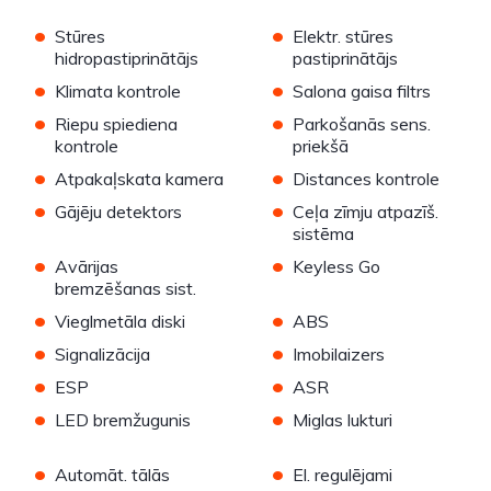
•
•
Stūres
Elektr. stūres
hidropastiprinātājs
pastiprinātājs
•
•
Klimata kontrole
Salona gaisa filtrs
•
•
Riepu spiediena
Parkošanās sens.
kontrole
priekšā
•
•
Atpakaļskata kamera
Distances kontrole
•
•
Gājēju detektors
Ceļa zīmju atpazīš.
sistēma
•
•
Avārijas
Keyless Go
bremzēšanas sist.
•
•
Vieglmetāla diski
ABS
•
•
Signalizācija
Imobilaizers
•
•
ESP
ASR
•
•
LED bremžugunis
Miglas lukturi
•
•
Automāt. tālās
El. regulējami