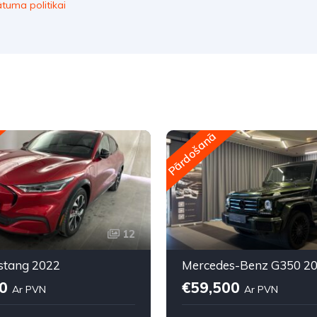
ātuma politikai
Pārdošanā
12
stang 2022
Mercedes-Benz G350 2
90
€59,500
Ar PVN
Ar PVN