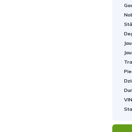
Gad
No
Stā
Deg
Jau
Jau
Tra
1
/
33
Pie
Dzi
Dur
VIN
Sta