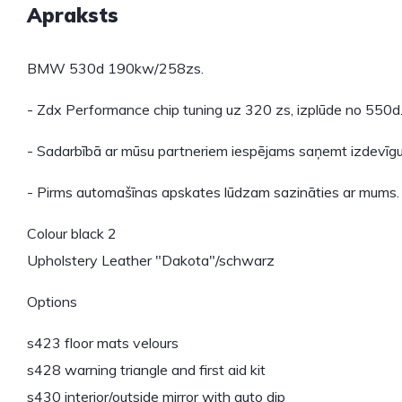
Apraksts
BMW 530d 190kw/258zs.
- Zdx Performance chip tuning uz 320 zs, izplūde no 550d
- Sadarbībā ar mūsu partneriem iespējams saņemt izdevīgu
- Pirms automašīnas apskates lūdzam sazināties ar mums.
Colour black 2
Upholstery Leather "Dakota"/schwarz
Options
s423 floor mats velours
s428 warning triangle and first aid kit
s430 interior/outside mirror with auto dip