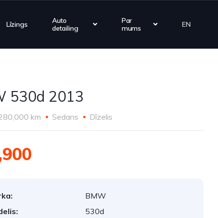
Auto
Par
Līzings
EN
detailing
mums
 530d 2013
280,000 km
Sedans
Dīzelis
,900
ka:
BMW
elis:
530d