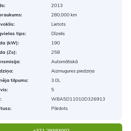
s:
2013
braukums:
280,000 km
voklis:
Lietots
vielas tips:
Dīzelis
da (kW):
190
da (Zs):
258
nsmisija:
Automātiskā
dziņa:
Aizmugures piedziņa
nēja tilpums:
3.0L
vis:
5
:
WBA5D11010D326913
tuss:
Pārdots
+371 29383002