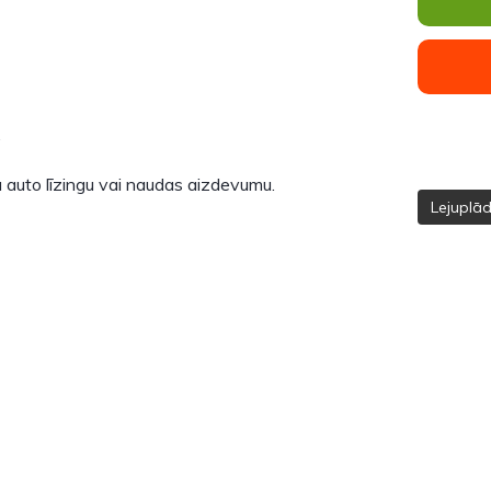
.
 auto līzingu vai naudas aizdevumu.
Lejuplā