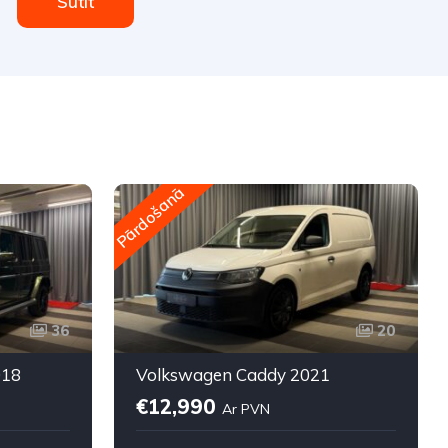
Sūtīt
Pārdošanā
P
36
20
018
Volkswagen Caddy 2021
€12,990
Ar PVN