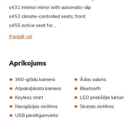
s431 interior mirror with automatic-dip
s453 climate-controlled seats, front
s455 active seat for…
Parādīt vēl
Aprīkojums
•
•
360-grādu kamera
Ādas salons
•
•
Atpakaļskata kamera
Bluetooth
•
•
Keyless start
LED priekšējie lukturi
•
•
Navigācijas sistēma
Skaņas sistēma
•
USB pieslēgumvieta