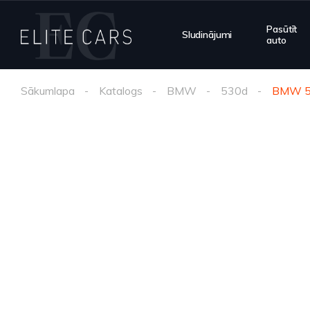
Pasūtīt
Sludinājumi
auto
Sākumlapa
Katalogs
BMW
530d
BMW 5