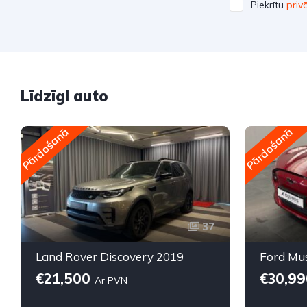
Piekrītu
priv
Līdzīgi auto
Pārdošanā
Pārdošanā
37
Land Rover Discovery 2019
Ford Mu
€21,500
€30,9
Ar PVN