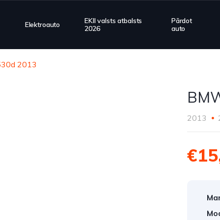
EKII valsts atbalsts
Pārdot
Elektroauto
2026
auto
30d 2013
BMW
2013
€15
Mar
Mod