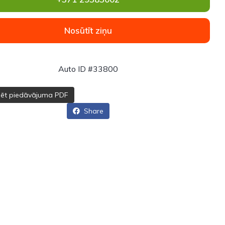
Nosūtīt ziņu
Auto ID #33800
dēt piedāvājuma PDF
Share