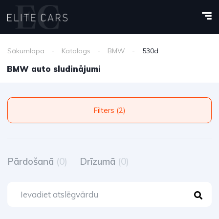
Sākumlapa
Katalogs
BMW
530d
BMW auto sludinājumi
Filters (2)
Pārdošanā
(0)
Drīzumā
(0)