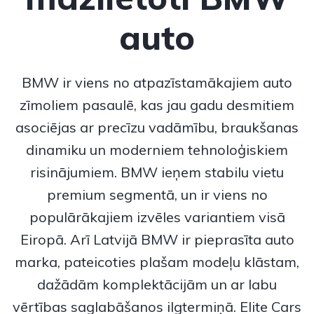
auto
BMW
ir viens no atpazīstamākajiem auto
zīmoliem pasaulē, kas jau gadu desmitiem
asociējas ar precīzu vadāmību, braukšanas
dinamiku un moderniem tehnoloģiskiem
risinājumiem.
BMW
ieņem stabilu vietu
premium segmentā, un ir viens no
populārākajiem izvēles variantiem visā
Eiropā. Arī Latvijā BMW ir pieprasīta auto
marka, pateicoties plašam modeļu klāstam,
dažādām komplektācijām un ar labu
vērtības saglabāšanos ilgtermiņā. Elite Cars