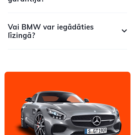
Vai BMW var iegādāties
līzingā?