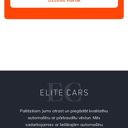
Palīdzēsim Jums atrast un piegādāt kvalitatīvu
automašīnu ar pārbaudītu vēsturi. Mēs
sadarbojamies ar lielākajām automašīnu