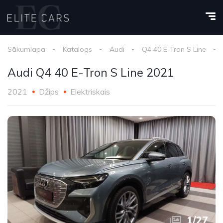
Sākumlapa
Katalogs
Audi
Q4 40 E-Tron S Line
Audi Q4 40 E-Tron S Line 2021
2021
Džips
Elektriskais
1
/
27