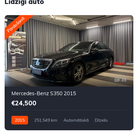
Līdzīgi auto
Pārdošanā
35
Mercedes-Benz S350 2015
€24,500
2015
251,549 km
Automātiskā
Dīzelis
Aizmugures piedziņa