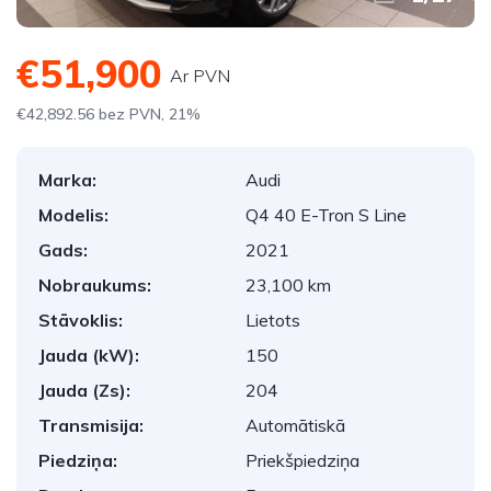
€51,900
Ar PVN
€42,892.56 bez PVN, 21%
Marka:
Audi
Modelis:
Q4 40 E-Tron S Line
Gads:
2021
Nobraukums:
23,100 km
Stāvoklis:
Lietots
Jauda (kW):
150
Jauda (Zs):
204
Transmisija:
Automātiskā
Piedziņa:
Priekšpiedziņa