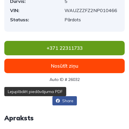
Durvis:
5
VIN:
WAUZZZFZ2NP010466
Statuss:
Pārdots
+371 22311733
Nosūtīt ziņu
Auto ID # 26032
Lejuplādēt piedāvājuma PDF
Share
Apraksts