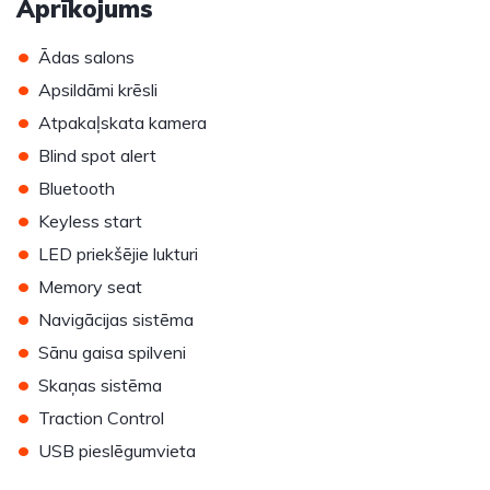
Aprīkojums
•
Ādas salons
•
Apsildāmi krēsli
•
Atpakaļskata kamera
•
Blind spot alert
•
Bluetooth
•
Keyless start
•
LED priekšējie lukturi
•
Memory seat
•
Navigācijas sistēma
•
Sānu gaisa spilveni
•
Skaņas sistēma
•
Traction Control
•
USB pieslēgumvieta