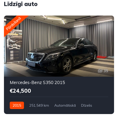
Līdzīgi auto
Pārdošanā
35
Mercedes-Benz S350 2015
€24,500
2015
251,549 km
Automātiskā
Dīzelis
Aizmugures piedziņa