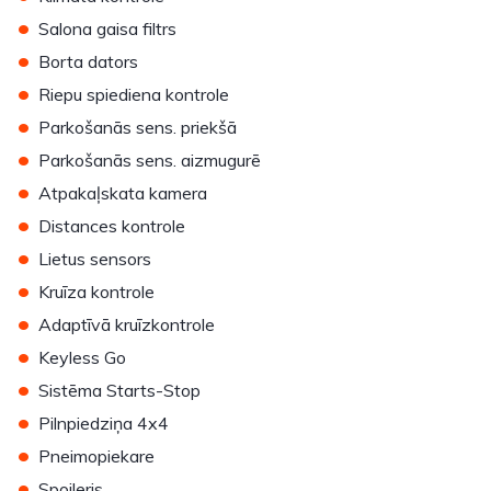
•
Salona gaisa filtrs
•
Borta dators
•
Riepu spiediena kontrole
•
Parkošanās sens. priekšā
•
Parkošanās sens. aizmugurē
•
Atpakaļskata kamera
•
Distances kontrole
•
Lietus sensors
•
Kruīza kontrole
•
Adaptīvā kruīzkontrole
•
Keyless Go
•
Sistēma Starts-Stop
•
Pilnpiedziņa 4x4
•
Pneimopiekare
•
Spoileris