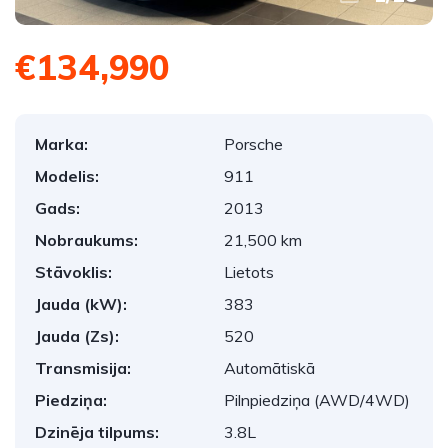
€134,990
Marka:
Porsche
Modelis:
911
Gads:
2013
Nobraukums:
21,500 km
Stāvoklis:
Lietots
Jauda (kW):
383
Jauda (Zs):
520
Transmisija:
Automātiskā
Piedziņa:
Pilnpiedziņa (AWD/4WD)
Dzinēja tilpums:
3.8L