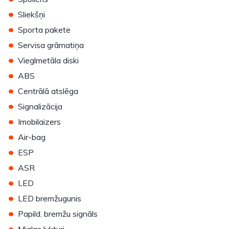
•
Sliekšņi
•
Sporta pakete
•
Servisa grāmatiņa
•
Vieglmetāla diski
•
ABS
•
Centrālā atslēga
•
Signalizācija
•
Imobilaizers
•
Air-bag
•
ESP
•
ASR
•
LED
•
LED bremžugunis
•
Papild. bremžu signāls
•