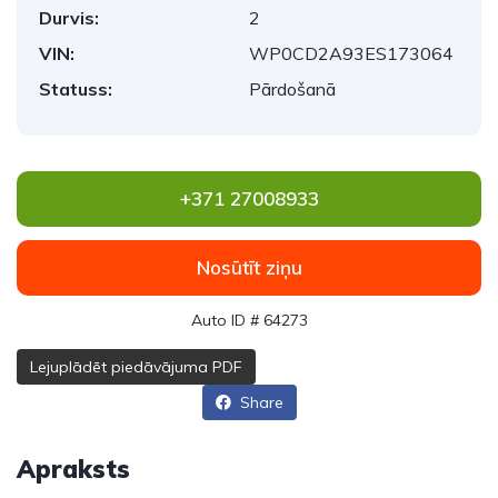
Durvis:
2
VIN:
WP0CD2A93ES173064
Statuss:
Pārdošanā
+371 27008933
Nosūtīt ziņu
Auto ID # 64273
Lejuplādēt piedāvājuma PDF
Share
Apraksts