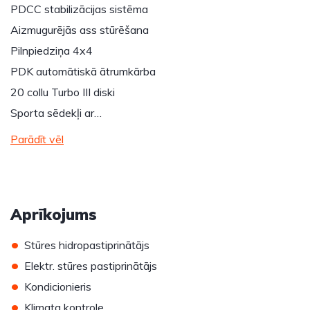
PDCC stabilizācijas sistēma
Aizmugurējās ass stūrēšana
Pilnpiedziņa 4x4
PDK automātiskā ātrumkārba
20 collu Turbo III diski
Sporta sēdekļi ar…
Parādīt vēl
Aprīkojums
•
Stūres hidropastiprinātājs
•
Elektr. stūres pastiprinātājs
•
Kondicionieris
•
Klimata kontrole