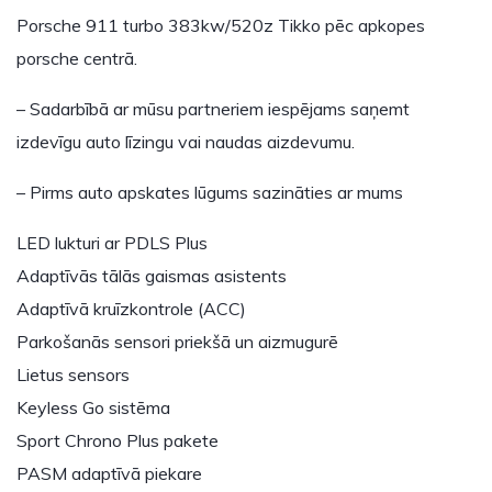
Porsche 911 turbo 383kw/520z Tikko pēc apkopes
porsche centrā.
– Sadarbībā ar mūsu partneriem iespējams saņemt
izdevīgu auto līzingu vai naudas aizdevumu.
– Pirms auto apskates lūgums sazināties ar mums
LED lukturi ar PDLS Plus
Adaptīvās tālās gaismas asistents
Adaptīvā kruīzkontrole (ACC)
Parkošanās sensori priekšā un aizmugurē
Lietus sensors
Keyless Go sistēma
Sport Chrono Plus pakete
PASM adaptīvā piekare