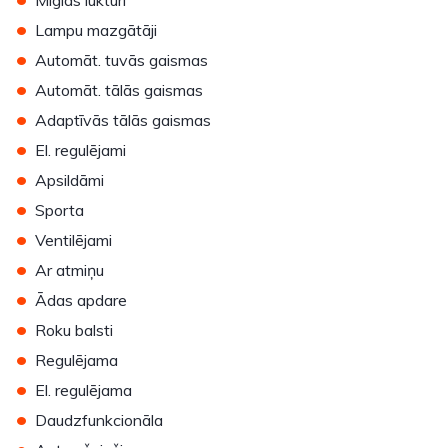
Miglas lukturi
•
Lampu mazgātāji
•
Automāt. tuvās gaismas
•
Automāt. tālās gaismas
•
Adaptīvās tālās gaismas
•
El. regulējami
•
Apsildāmi
•
Sporta
•
Ventilējami
•
Ar atmiņu
•
Ādas apdare
•
Roku balsti
•
Regulējama
•
El. regulējama
•
Daudzfunkcionāla