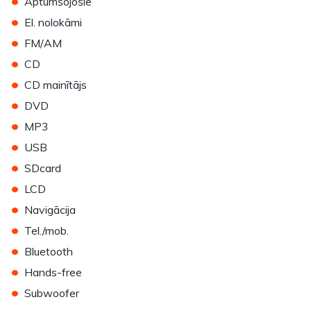
•
Aptumšojošie
•
El. nolokāmi
•
FM/AM
•
CD
•
CD mainītājs
•
DVD
•
MP3
•
USB
•
SDcard
•
LCD
•
Navigācija
•
Tel./mob.
•
Bluetooth
•
Hands-free
•
Subwoofer