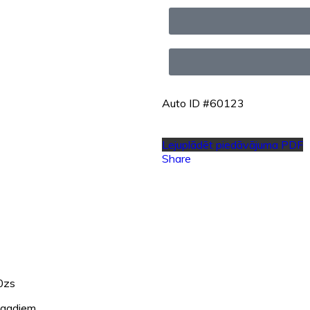
Auto ID #60123
Lejuplādēt piedāvājuma PDF
Share
0zs
3 gadiem.