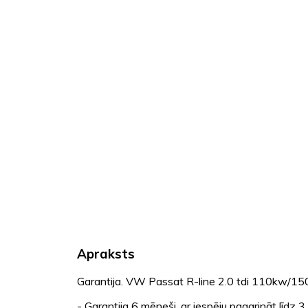
Apraksts
Garantija. VW Passat R-line 2.0 tdi 110kw/15
- Garantija 6 mēneši, ar iespēju pagarināt līdz 