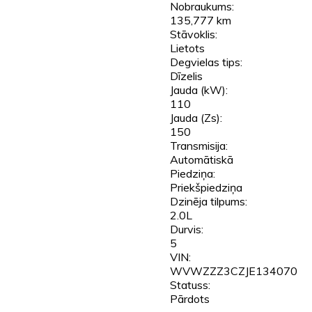
Nobraukums:
135,777 km
Stāvoklis:
Lietots
Degvielas tips:
Dīzelis
Jauda (kW):
110
Jauda (Zs):
150
Transmisija:
Automātiskā
Piedziņa:
Priekšpiedziņa
Dzinēja tilpums:
2.0L
Durvis:
5
VIN:
WVWZZZ3CZJE134070
Statuss:
Pārdots