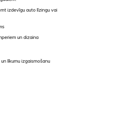
t izdevīgu auto līzingu vai
ums
mperiem un dizaina
u un līkumu izgaismošanu