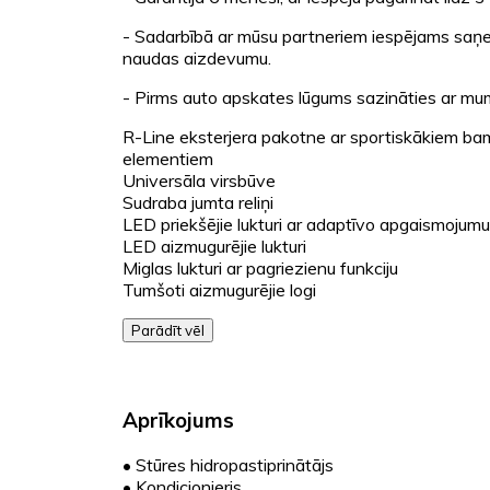
- Sadarbībā ar mūsu partneriem iespējams saņem
naudas aizdevumu.
- Pirms auto apskates lūgums sazināties ar m
R-Line eksterjera pakotne ar sportiskākiem ba
elementiem
Universāla virsbūve
Sudraba jumta reliņi
LED priekšējie lukturi ar adaptīvo apgaismojum
LED aizmugurējie lukturi
Miglas lukturi ar pagriezienu funkciju
Tumšoti aizmugurējie logi
Parādīt vēl
Aprīkojums
•
Stūres hidropastiprinātājs
•
Kondicionieris