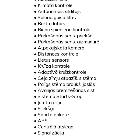
•
Klimata kontrole
•
Autonomais sildītājs
•
Salona gaisa filtrs
•
Borta dators
•
Riepu spiediena kontrole
•
Parkošanās sens. priekšā
•
Parkošanās sens. aizmugurē
•
Atpakaļskata kamera
•
Distances kontrole
•
Lietus sensors
•
Kruīza kontrole
•
Adaptīvā kruīzkontrole
•
Ceļa zīmju atpazīš. sistēma
•
Palīgsistēma braukš. joslās
•
Avārijas bremzēšanas sist.
•
Sistēma Starts-Stop
•
Jumta reliņi
•
Sliekšņi
•
Sporta pakete
•
ABS
•
Centrālā atslēga
•
Signalizācija