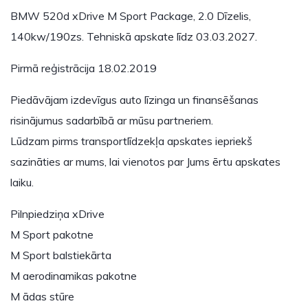
BMW 520d xDrive M Sport Package, 2.0 Dīzelis,
140kw/190zs. Tehniskā apskate līdz 03.03.2027.
Pirmā reģistrācija 18.02.2019
Piedāvājam izdevīgus auto līzinga un finansēšanas
risinājumus sadarbībā ar mūsu partneriem.
Lūdzam pirms transportlīdzekļa apskates iepriekš
sazināties ar mums, lai vienotos par Jums ērtu apskates
laiku.
Pilnpiedziņa xDrive
M Sport pakotne
M Sport balstiekārta
M aerodinamikas pakotne
M ādas stūre