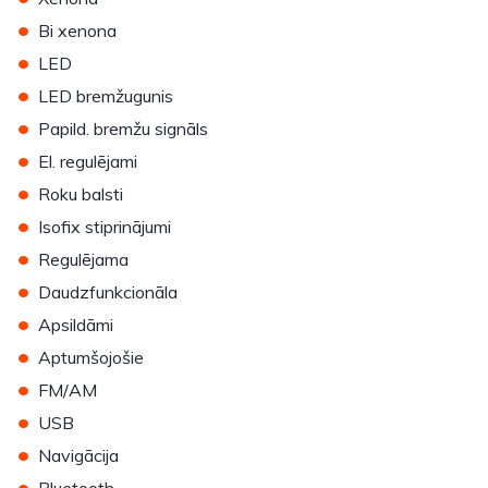
•
Bi xenona
•
LED
•
LED bremžugunis
•
Papild. bremžu signāls
•
El. regulējami
•
Roku balsti
•
Isofix stiprinājumi
•
Regulējama
•
Daudzfunkcionāla
•
Apsildāmi
•
Aptumšojošie
•
FM/AM
•
USB
•
Navigācija
•