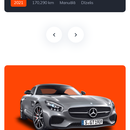
2021
170,290 km
Manuālā
Dīzelis
Priekšpiedziņa