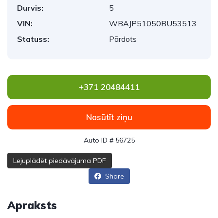
Durvis:
5
VIN:
WBAJP51050BU53513
Statuss:
Pārdots
+371 20484411
Nosūtīt ziņu
Auto ID # 56725
Lejuplādēt piedāvājuma PDF
Share
Apraksts