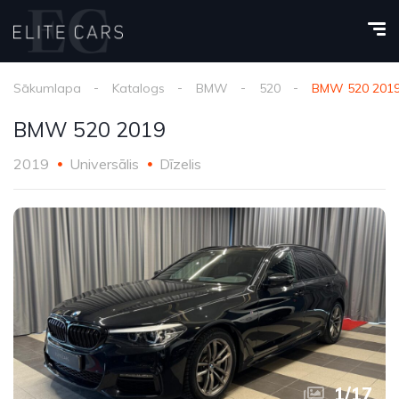
Sākumlapa
Katalogs
BMW
520
BMW 520 201
BMW 520 2019
2019
Universālis
Dīzelis
1
/
17