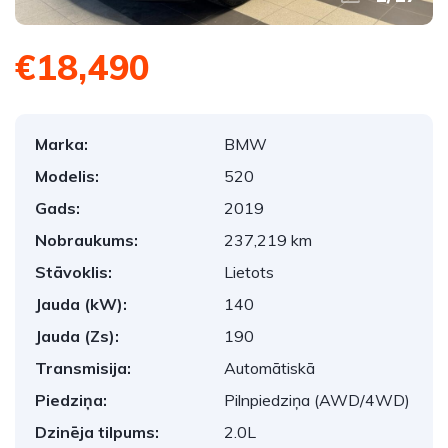
€18,490
Marka:
BMW
Modelis:
520
Gads:
2019
Nobraukums:
237,219 km
Stāvoklis:
Lietots
Jauda (kW):
140
Jauda (Zs):
190
Transmisija:
Automātiskā
Piedziņa:
Pilnpiedziņa (AWD/4WD)
Dzinēja tilpums:
2.0L