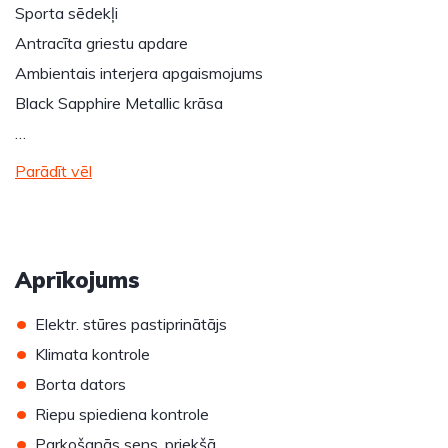
Sporta sēdekļi
Antracīta griestu apdare
Ambientais interjera apgaismojums
Black Sapphire Metallic krāsa
…
Parādīt vēl
Aprīkojums
•
Elektr. stūres pastiprinātājs
•
Klimata kontrole
•
Borta dators
•
Riepu spiediena kontrole
•
Parkošanās sens. priekšā