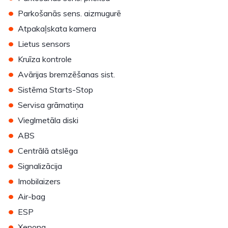
•
Parkošanās sens. aizmugurē
•
Atpakaļskata kamera
•
Lietus sensors
•
Kruīza kontrole
•
Avārijas bremzēšanas sist.
•
Sistēma Starts-Stop
•
Servisa grāmatiņa
•
Vieglmetāla diski
•
ABS
•
Centrālā atslēga
•
Signalizācija
•
Imobilaizers
•
Air-bag
•
ESP
•
Xenona