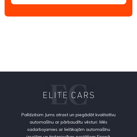
Palīdzēsim Jums atrast un piegādāt kvalitatīvu
automašīnu ar pārbaudītu vēsturi. Mēs
sadarbojamies ar lielākajām automašīnu
izsolēm un tirdzniecības portāliem Eiropā.