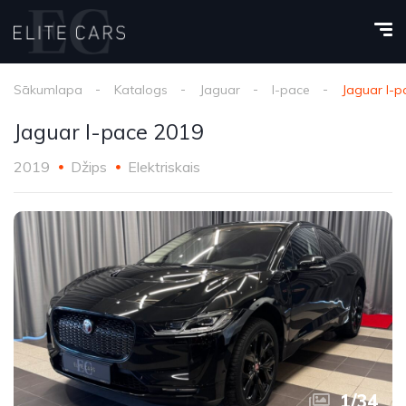
Sākumlapa
Katalogs
Jaguar
I-pace
Jaguar I-p
Jaguar I-pace 2019
2019
Džips
Elektriskais
1
/
34