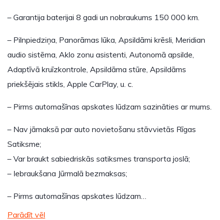
– Garantija baterijai 8 gadi un nobraukums 150 000 km.
– Pilnpiedziņa, Panorāmas lūka, Apsildāmi krēsli, Meridian
audio sistēma, Aklo zonu asistenti, Autonomā apsilde,
Adaptīvā kruīzkontrole, Apsildāma stūre, Apsildāms
priekšējais stikls, Apple CarPlay, u. c.
– Pirms automašīnas apskates lūdzam sazināties ar mums.
– Nav jāmaksā par auto novietošanu stāvvietās Rīgas
Satiksme;
– Var braukt sabiedriskās satiksmes transporta joslā;
– Iebraukšana Jūrmalā bezmaksas;
– Pirms automašīnas apskates lūdzam…
Parādīt vēl