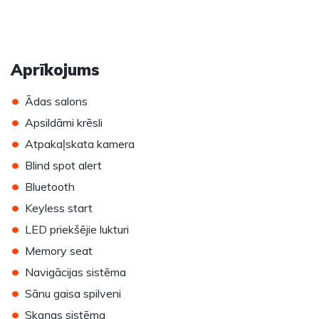
Aprīkojums
•
Ādas salons
•
Apsildāmi krēsli
•
Atpakaļskata kamera
•
Blind spot alert
•
Bluetooth
•
Keyless start
•
LED priekšējie lukturi
•
Memory seat
•
Navigācijas sistēma
•
Sānu gaisa spilveni
•
Skaņas sistēma