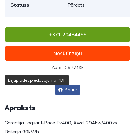
Statuss:
Pārdots
+371 20434488
Nosūtīt ziņu
Auto ID # 47435
Lejuplādēt piedāvājuma PDF
Share
Apraksts
Garantija. Jaguar I-Pace Ev400, Awd, 294kw/400zs,
Baterija 90kWh