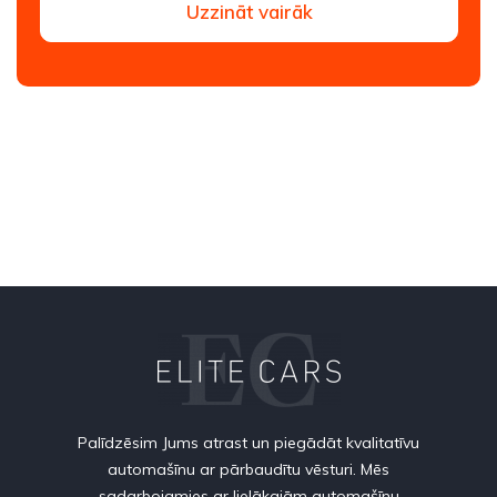
Uzzināt vairāk
Palīdzēsim Jums atrast un piegādāt kvalitatīvu
automašīnu ar pārbaudītu vēsturi. Mēs
sadarbojamies ar lielākajām automašīnu