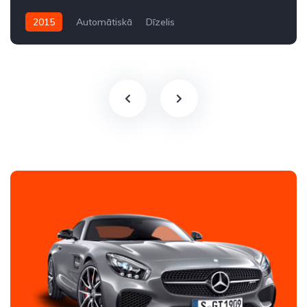
2015
Automātiskā
Dīzelis
Aizmugures piedziņa