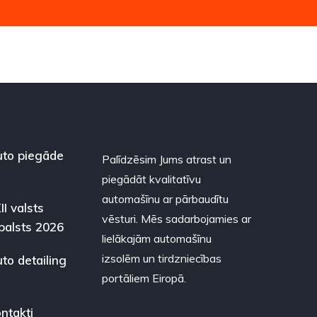
to piegāde
Palīdzēsim Jums atrast un
piegādāt kvalitatīvu
automašīnu ar pārbaudītu
II valsts
vēsturi. Mēs sadarbojamies ar
balsts 2026
lielākajām automašīnu
izsolēm un tirdzniecības
to detailing
portāliem Eiropā.
ntakti