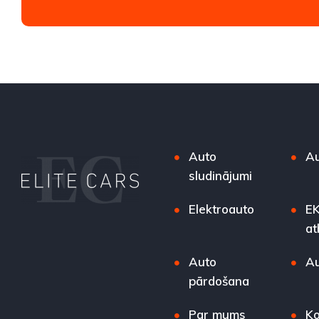
Auto
Au
sludinājumi
Elektroauto
EK
at
Auto
Au
pārdošana
Par mums
Ko