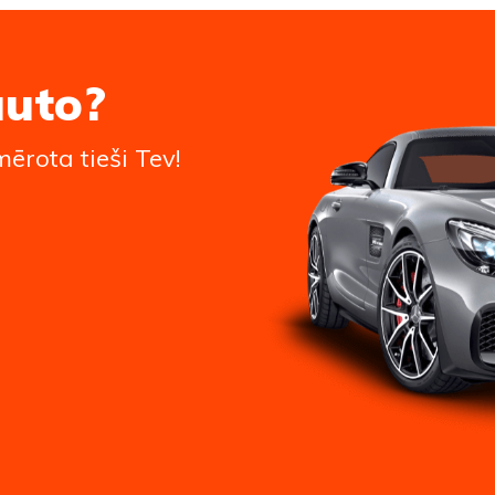
auto?
ērota tieši Tev!