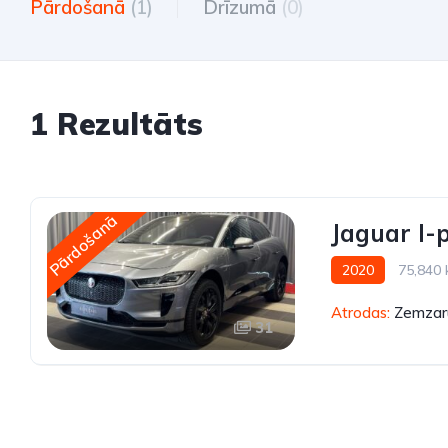
Pārdošanā
(1)
Drīzumā
(0)
1 Rezultāts
Pārdošanā
Jaguar I-
2020
75,840
Atrodas:
Zemzaru
31