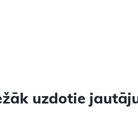
ežāk uzdotie jautāj