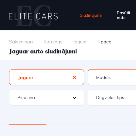
Pasūtīt
Sludinājumi
auto
Sākumlapa
Katalogs
Jaguar
I-pace
Jaguar auto sludinājumi
Jaguar