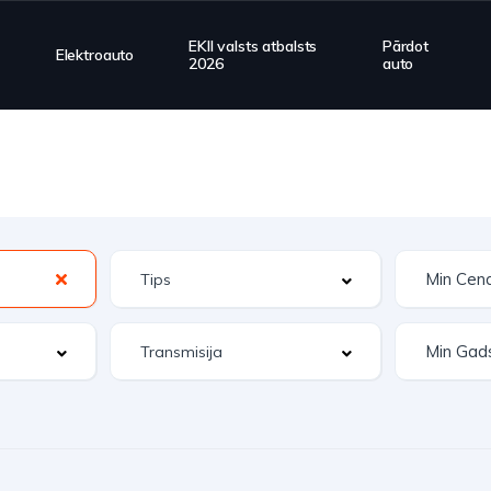
EKII valsts atbalsts
Pārdot
Elektroauto
2026
auto