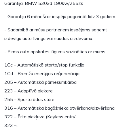
Garantija. BMW 530xd 190kw/255zs
- Garantija 6 mēneši ar iespēju pagarināt līdz 3 gadiem.
- Sadarbībā ar mūsu partneriem iespējams saņemt
izdevīgu auto līzingu vai naudas aizdevumu.
- Pirms auto apskates lūgums sazināties ar mums.
1Cc – Automātiskā starta/stop funkcija
1Cd – Bremžu enerģijas reģenerācija
205 – Automātiskā pārnesumkārba
223 – Adaptīvā piekare
255 – Sporta ādas stūre
316 – Automātiska bagāžnieka atvēršana/aizvēršana
322 – Ērta piekļuve (Keyless entry)
323 –…