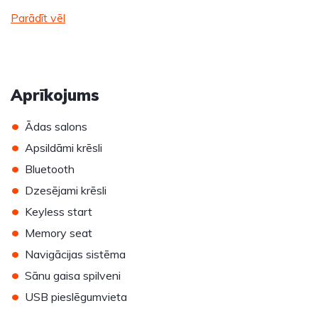
Parādīt vēl
Aprīkojums
•
Ādas salons
•
Apsildāmi krēsli
•
Bluetooth
•
Dzesējami krēsli
•
Keyless start
•
Memory seat
•
Navigācijas sistēma
•
Sānu gaisa spilveni
•
USB pieslēgumvieta