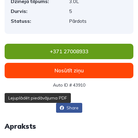
Dzinēja tilpums:
3.0L
Durvis:
5
Statuss:
Pārdots
+371 27008933
Nosūtīt ziņu
Auto ID # 43910
Lejuplādēt piedāvājuma PDF
Share
Apraksts