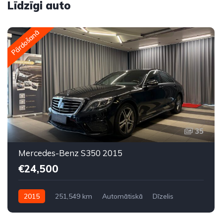
Līdzīgi auto
Pārdošanā
35
Mercedes-Benz S350 2015
€24,500
2015
251,549 km
Automātiskā
Dīzelis
Aizmugures piedziņa