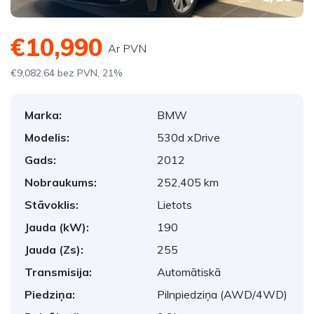
€10,990
Ar PVN
€9,082.64 bez PVN, 21%
Marka:
BMW
Modelis:
530d xDrive
Gads:
2012
Nobraukums:
252,405 km
Stāvoklis:
Lietots
Jauda (kW):
190
Jauda (Zs):
255
Transmisija:
Automātiskā
Piedziņa:
Pilnpiedziņa (AWD/4WD)