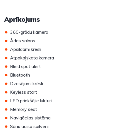
Aprīkojums
•
360-grādu kamera
•
Ādas salons
•
Apsildāmi krēsli
•
Atpakaļskata kamera
•
Blind spot alert
•
Bluetooth
•
Dzesējami krēsli
•
Keyless start
•
LED priekšējie lukturi
•
Memory seat
•
Navigācijas sistēma
•
Sānu gaisa spilveni