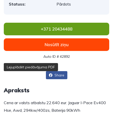
Statuss:
Pārdots
+371 20434488
Nosūtīt ziņu
Auto ID # 42892
Lejuplādēt piedāvājuma PDF
Share
Apraksts
Cena ar valsts atbalstu 22.640 eur. Jaguar I-Pace Ev400
Hse, Awd, 294kw/400zs, Baterija 90kWh