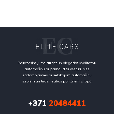
Palīdzēsim Jums atrast un piegādāt kvalitatīvu
automašīnu ar pārbaudītu vēsturi. Mēs
sadarbojamies ar lielākajām automašīnu
izsolēm un tirdzniecības portāliem Eiropā.
+371
20484411