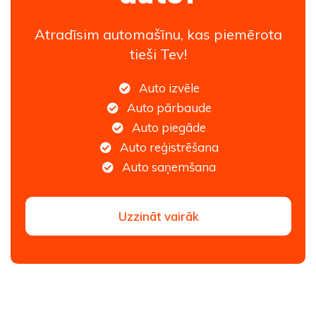
Atradīsim automašīnu, kas piemērota
tieši Tev!
Auto izvēle
Auto pārbaude
Auto piegāde
Auto reģistrēšana
Auto saņemšana
Uzzināt vairāk