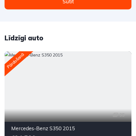
Sūtīt
Līdzīgi auto
Pārdošanā
35
Mercedes-Benz S350 2015