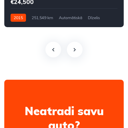
€24,500
2015
251,549 km
Automātiskā
Dīzelis
Aizmugures piedziņa
Neatradi savu
auto?