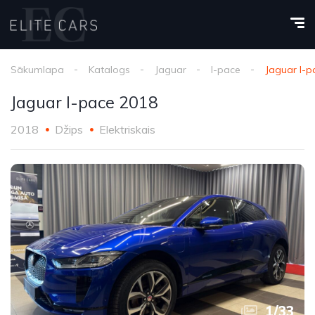
Sākumlapa
Katalogs
Jaguar
I-pace
Jaguar I-p
Jaguar I-pace 2018
2018
Džips
Elektriskais
1
/
33