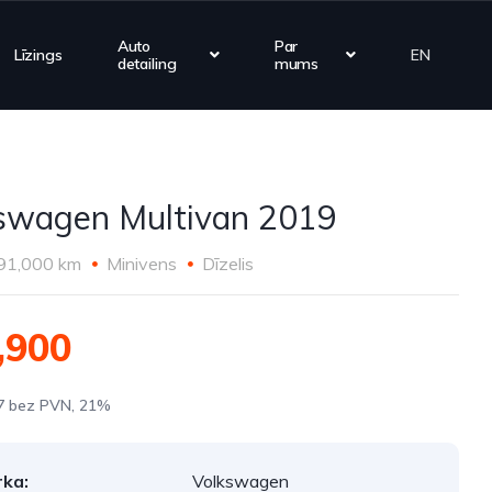
Auto
Par
Līzings
EN
detailing
mums
swagen Multivan 2019
91,000 km
Minivens
Dīzelis
,900
7 bez PVN, 21%
ka:
Volkswagen