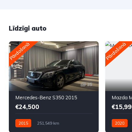
Līdzīgi auto
Pārdošanā
Pārdošanā
35
Mercedes-Benz S350 2015
Mazda M
€24,500
€15,99
2015
251,549 km
2020
Automātiskā
Dīzelis
Automātis