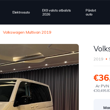
EKII valsts atbalsts
Pārdot
Elektroauto
2026
auto
Volkswagen Multivan 2019
Volk
2019
€36
Ar PVN
€30,495.8
Mar