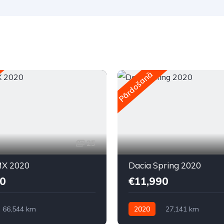
Pārdošanā
25
X 2020
Dacia Spring 2020
0
€11,990
66,544 km
2020
27,141 km
kā
Elektriskais
Automātiskā
Elektriskais