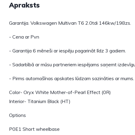
Apraksts
Garantija. Volkswagen Multivan T6 2.0tdi 146kw/198zs.
- Cena ar Pvn
- Garantija 6 mēneši ar iespēju pagarināt līdz 3 gadiem.
- Sadarbībā ar mūsu partneriem iespējams saņemt izdevīgu
- Pirms automašīnas apskates lūdzam sazināties ar mums.
Color- Oryx White Mother-of-Pearl Effect (0R)
Interior- Titanium Black (HT)
Options
P0E1 Short wheelbase