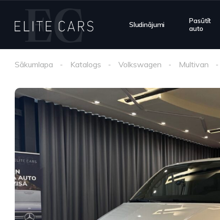
Pasūtīt
Sludinājumi
auto
Sākumlapa
Katalogs
Volkswagen
Multivan