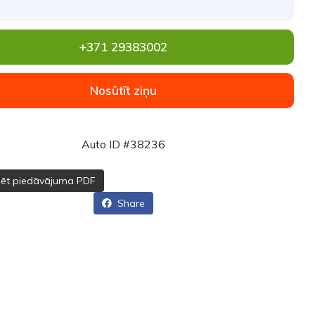
+371 29383002
Nosūtīt ziņu
Auto ID #38236
dēt piedāvājuma PDF
Share