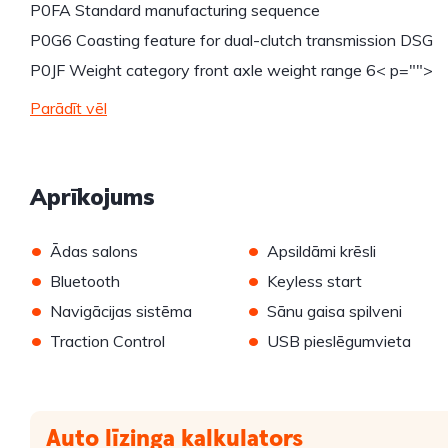
P0FA Standard manufacturing sequence
P0G6 Coasting feature for dual-clutch transmission DSG
P0JF Weight category front axle weight range 6
< p="">
Parādīt vēl
Aprīkojums
•
•
Ādas salons
Apsildāmi krēsli
•
•
Bluetooth
Keyless start
•
•
Navigācijas sistēma
Sānu gaisa spilveni
•
•
Traction Control
USB pieslēgumvieta