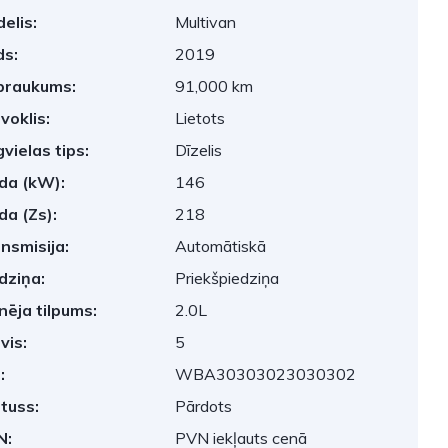
elis:
Multivan
s:
2019
braukums:
91,000 km
voklis:
Lietots
vielas tips:
Dīzelis
da (kW):
146
da (Zs):
218
nsmisija:
Automātiskā
dziņa:
Priekšpiedziņa
nēja tilpums:
2.0L
vis:
5
:
WBA30303023030302
tuss:
Pārdots
N:
PVN iekļauts cenā