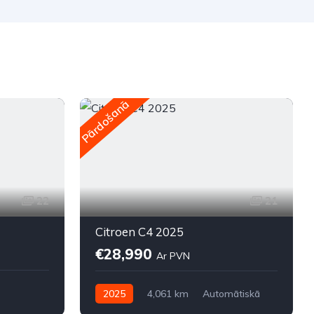
Pārdošanā
P
22
21
Citroen C4 2025
€28,990
Ar PVN
2025
4,061 km
Automātiskā
Elektriskais
Priekšpiedziņa