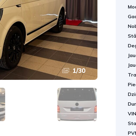
Mod
Gad
No
Stā
Deg
Jau
Jau
1
/
30
Tra
Pie
Dzi
Dur
VIN
Sta
PV