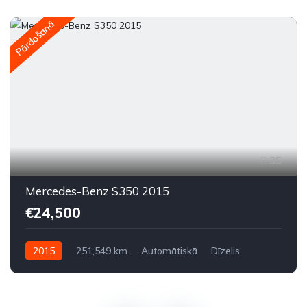
Pārdošanā
35
Mercedes-Benz S350 2015
€24,500
2015
251,549 km
Automātiskā
Dīzelis
Aizmugures piedziņa