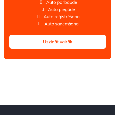
Auto pārbaude
Auto piegāde
Auto reģistrēšana
Auto saņemšana
Uzzināt vairāk