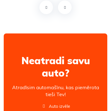
Neatradi savu
auto?
Atradīsim automašīnu, kas piemērota
tieši Tev!
Auto izvēle