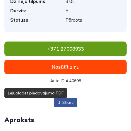
Dzinēja tilpums:
3.0L
Durvis:
5
Statuss:
Pārdots
+371 27008933
Nosūtīt ziņu
Auto ID # 40608
Lejuplādēt piedāvājuma PDF
Share
Apraksts