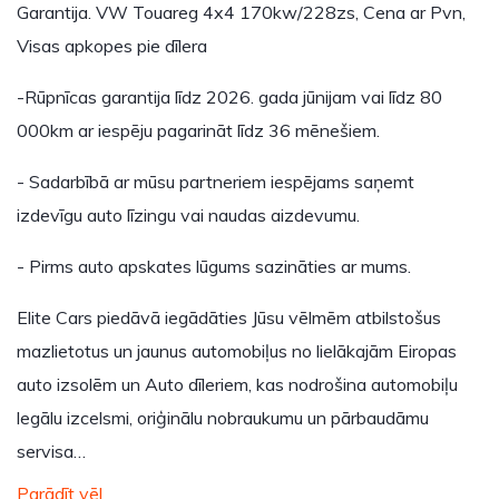
Garantija. VW Touareg 4x4 170kw/228zs, Cena ar Pvn,
Visas apkopes pie dīlera
-Rūpnīcas garantija līdz 2026. gada jūnijam vai līdz 80
000km ar iespēju pagarināt līdz 36 mēnešiem.
- Sadarbībā ar mūsu partneriem iespējams saņemt
izdevīgu auto līzingu vai naudas aizdevumu.
- Pirms auto apskates lūgums sazināties ar mums.
Elite Cars piedāvā iegādāties Jūsu vēlmēm atbilstošus
mazlietotus un jaunus automobiļus no lielākajām Eiropas
auto izsolēm un Auto dīleriem, kas nodrošina automobiļu
legālu izcelsmi, oriģinālu nobraukumu un pārbaudāmu
servisa…
Parādīt vēl