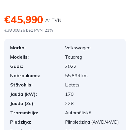
€45,990
Ar PVN
€38,008.26 bez PVN, 21%
Marka:
Volkswagen
Modelis:
Touareg
Gads:
2022
Nobraukums:
55,894 km
Stāvoklis:
Lietots
Jauda (kW):
170
Jauda (Zs):
228
Transmisija:
Automātiskā
Piedziņa:
Pilnpiedziņa (AWD/4WD)