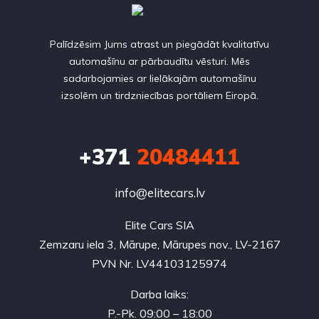
Palīdzēsim Jums atrast un piegādāt kvalitatīvu
automašīnu ar pārbaudītu vēsturi. Mēs
sadarbojamies ar lielākajām automašīnu
izsolēm un tirdzniecības portāliem Eiropā.
+371
20484411
info@elitecars.lv
Elite Cars SIA
Zemzaru iela 3, Mārupe, Mārupes nov., LV-2167
PVN Nr. LV44103125974
Darba laiks:
P.-Pk. 09:00 – 18:00