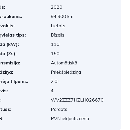
s:
2020
braukums:
94,900 km
voklis:
Lietots
vielas tips:
Dīzelis
da (kW):
110
da (Zs):
150
nsmisija:
Automātiskā
dziņa:
Priekšpiedziņa
nēja tilpums:
2.0L
vis:
4
:
WV2ZZZ7HZLH026670
tuss:
Pārdots
N:
PVN iekļauts cenā