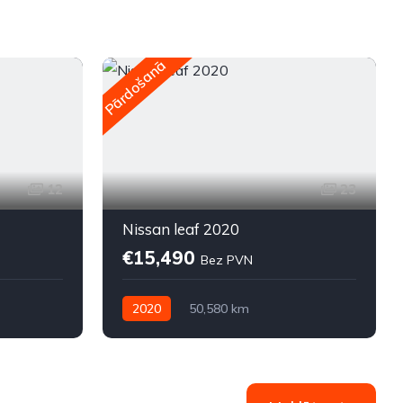
Pārdošanā
P
12
23
Nissan leaf 2020
€15,490
Bez PVN
2020
50,580 km
Automātiskā
Elektriskais
Priekšpiedziņa