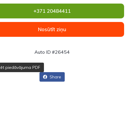
+371 20484411
Nosūtīt ziņu
Auto ID #26454
dēt piedāvājuma PDF
Share