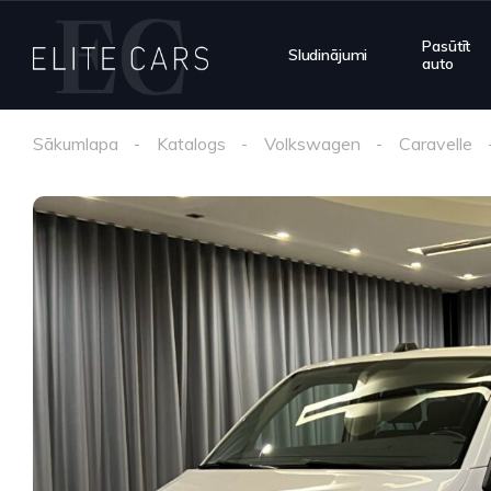
Pasūtīt
Sludinājumi
auto
Sākumlapa
Katalogs
Volkswagen
Caravelle