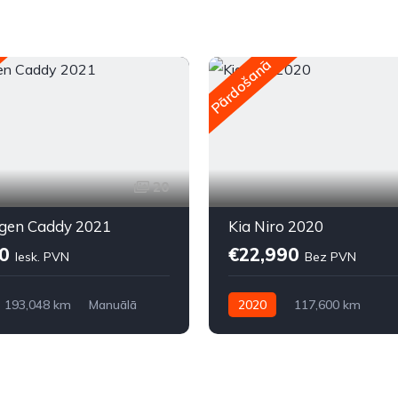
Pārdošanā
20
gen Caddy 2021
Kia Niro 2020
90
€22,990
Iesk. PVN
Bez PVN
193,048 km
Manuālā
2020
117,600 km
riekšpiedziņa
Automātiskā
Elektriskais
Priekšpiedziņa