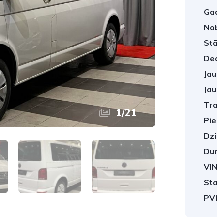
Gad
No
Stā
Deg
Jau
Jau
Tra
1
/
21
Pie
Dzi
Dur
VIN
Sta
PV