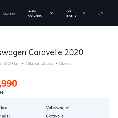
Auto
Par
Līzings
EN
detailing
mums
swagen Caravelle 2020
94,900 km
Mikroautobuss
Dīzelis
,990
VN
ka:
Volkswagen
elis:
Caravelle