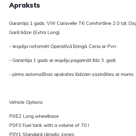
Apraksts
Garantija 1 gads. VW Caravelle T6 Comfortline 2.0 tdi, Dsg
Garā bāze (Extra Long)
- Iespēja noformēt Operatīvā līzingā. Cena ar Pvn.
- Garantija 1 gads ar iespēju pagarināt līdz 3. gadi.
- pirms automašīnas apskates lūdzam sazināties ar mums.
Vehicle Options
P0E2 Long wheelbase
P0F3 Fuel tank with a volume of 70 l
P0Y1 Standard climatic zones