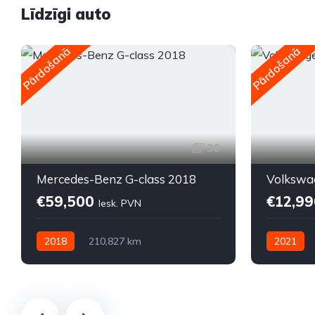
Līdzīgi auto
Pārdošanā
Pārdošanā
36
Mercedes-Benz G-class 2018
Volkswa
€59,500
€12,9
Iesk. PVN
2018
210,827 km
2021
Automātiskā
Dīzelis
Dīzelis
P
Pilnpiedziņa (AWD/4WD)