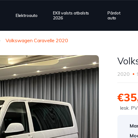
EKII valsts atbalsts
Pārdot
Elektroauto
2026
auto
Volkswagen Caravelle 2020
Volk
2020
€35
Iesk. P
Mar
Mod