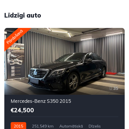
Līdzīgi auto
Pārdošanā
35
Mercedes-Benz S350 2015
€24,500
2015
251,549 km
Automātiskā
Dīzelis