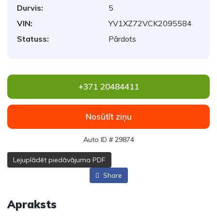
Durvis:
5
VIN:
YV1XZ72VCK2095584
Statuss:
Pārdots
+371 20484411
Nosūtīt ziņu
Auto ID # 29874
Lejuplādēt piedāvājuma PDF
Share
Apraksts