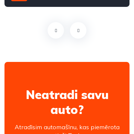
Aizmugures piedziņa
Neatradi savu
auto?
Atradīsim automašīnu, kas piemērota