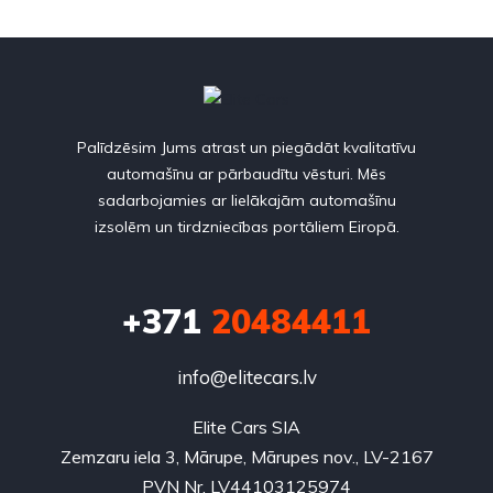
Palīdzēsim Jums atrast un piegādāt kvalitatīvu
automašīnu ar pārbaudītu vēsturi. Mēs
sadarbojamies ar lielākajām automašīnu
izsolēm un tirdzniecības portāliem Eiropā.
+371
20484411
info@elitecars.lv
Elite Cars SIA
Zemzaru iela 3, Mārupe, Mārupes nov., LV-2167
PVN Nr. LV44103125974