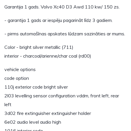
Garantija 1 gads. Volvo Xc40 D3 Awd 110 kw/ 150 zs.
- garantija 1 gads ar iespēju pagarināt līdz 3 gadiem.
- pirms automašīnas apskates lūdzam sazināties ar mums.
Color - bright silver metallic (711)
interior - charcoal/arienne/char coal (rd00)
vehicle options
code option
110j exterior code bright silver
2l03 levelling sensor configuration vddm, front left, rear
left
3d02 fire extinguisher extinguisher holder
6e02 audio level audio high
1016 interior code…