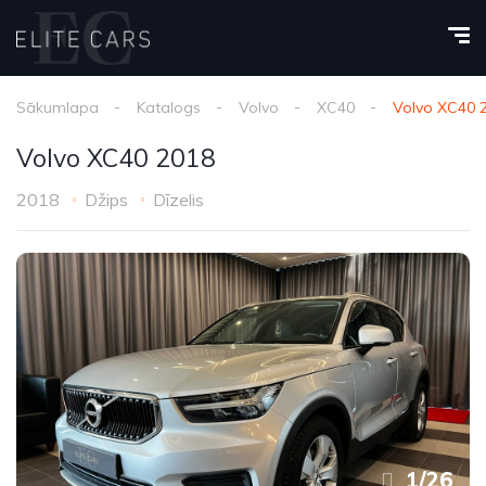
Sākumlapa
Katalogs
Volvo
XC40
Volvo XC40 
Volvo XC40 2018
2018
Džips
Dīzelis
1
/
26