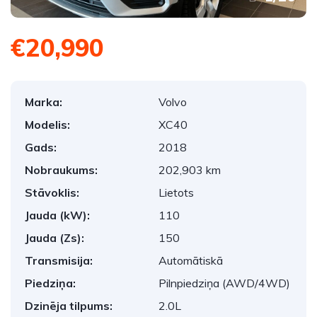
€20,990
Marka:
Volvo
Modelis:
XC40
Gads:
2018
Nobraukums:
202,903 km
Stāvoklis:
Lietots
Jauda (kW):
110
Jauda (Zs):
150
Transmisija:
Automātiskā
Piedziņa:
Pilnpiedziņa (AWD/4WD)
Dzinēja tilpums:
2.0L