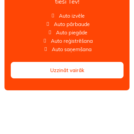
tieši Tev!
Auto izvēle
Auto pārbaude
Auto piegāde
Auto reģistrēšana
Auto saņemšana
Uzzināt vairāk