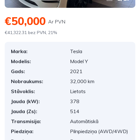
€50,000
Ar PVN
€41,322.31 bez PVN, 21%
Marka:
Tesla
Modelis:
Model Y
Gads:
2021
Nobraukums:
32,000 km
Stāvoklis:
Lietots
Jauda (kW):
378
Jauda (Zs):
514
Transmisija:
Automātiskā
Piedziņa:
Pilnpiedziņa (AWD/4WD)