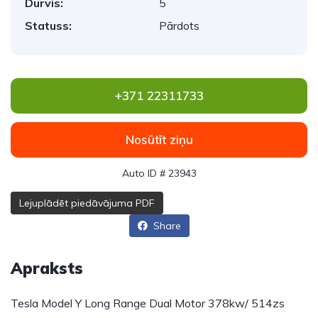
Durvis:
5
Statuss:
Pārdots
+371 22311733
Nosūtīt ziņu
Auto ID # 23943
Lejuplādēt piedāvājuma PDF
Share
Apraksts
Tesla Model Y Long Range Dual Motor 378kw/ 514zs