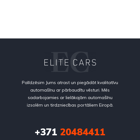
Palīdzēsim Jums atrast un piegādāt kvalitatīvu
automašīnu ar pārbaudītu vēsturi. Mēs
sadarbojamies ar lielākajām automašīnu
izsolēm un tirdzniecības portāliem Eiropā.
+371
20484411