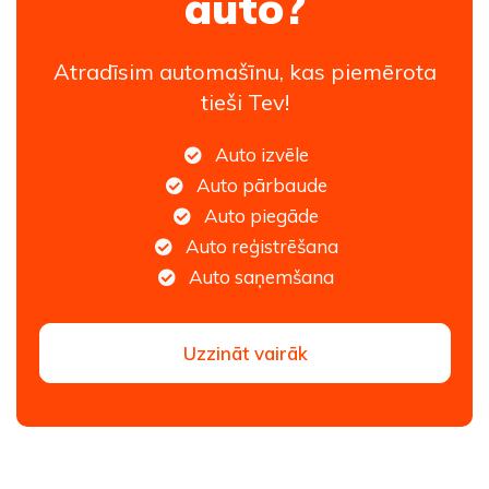
auto?
Atradīsim automašīnu, kas piemērota
tieši Tev!
Auto izvēle
Auto pārbaude
Auto piegāde
Auto reģistrēšana
Auto saņemšana
Uzzināt vairāk