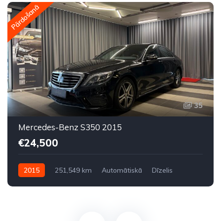
Pārdošanā
35
Mercedes-Benz S350 2015
€24,500
2015
251,549 km
Automātiskā
Dīzelis
Aizmugures piedziņa