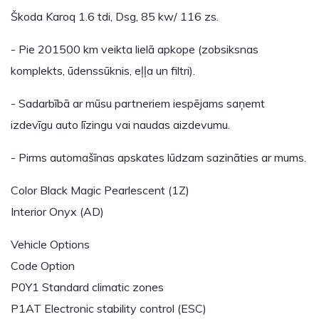
Škoda Karoq 1.6 tdi, Dsg, 85 kw/ 116 zs.
- Pie 201500 km veikta lielā apkope (zobsiksnas
komplekts, ūdenssūknis, eļļa un filtri).
- Sadarbībā ar mūsu partneriem iespējams saņemt
izdevīgu auto līzingu vai naudas aizdevumu.
- Pirms automašīnas apskates lūdzam sazināties ar mums.
Color Black Magic Pearlescent (1Z)
Interior Onyx (AD)
Vehicle Options
Code Option
P0Y1 Standard climatic zones
P1AT Electronic stability control (ESC)