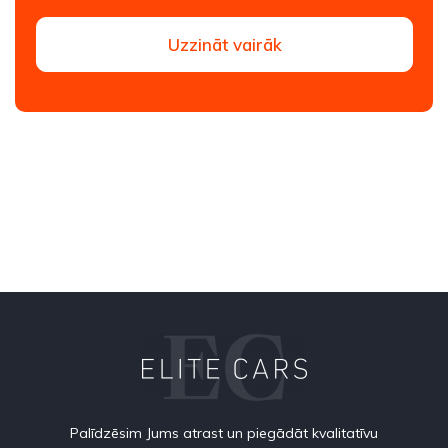
Uzzināt vairāk
Palīdzēsim Jums atrast un piegādāt kvalitatīvu