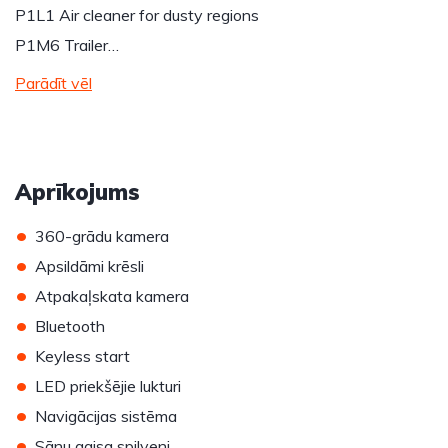
P1L1 Air cleaner for dusty regions
P1M6 Trailer…
Parādīt vēl
Aprīkojums
•
360-grādu kamera
•
Apsildāmi krēsli
•
Atpakaļskata kamera
•
Bluetooth
•
Keyless start
•
LED priekšējie lukturi
•
Navigācijas sistēma
•
Sānu gaisa spilveni