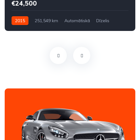
€24,500
2015
251,549 km
Automātiskā
Dīzelis
Aizmugures piedziņa