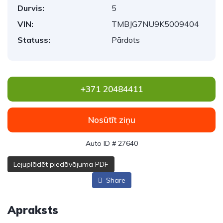
Durvis:
5
VIN:
TMBJG7NU9K5009404
Statuss:
Pārdots
+371 20484411
Nosūtīt ziņu
Auto ID # 27640
Lejuplādēt piedāvājuma PDF
Share
Apraksts