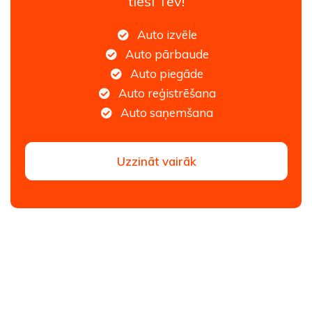
tieši Tev!
Auto izvēle
Auto pārbaude
Auto piegāde
Auto reģistrēšana
Auto saņemšana
Uzzināt vairāk