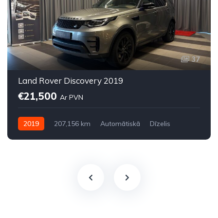
37
Land Rover Discovery 2019
€21,500
Ar PVN
2019
207,156 km
Automātiskā
Dīzelis
Pilnpiedziņa (AWD/4WD)