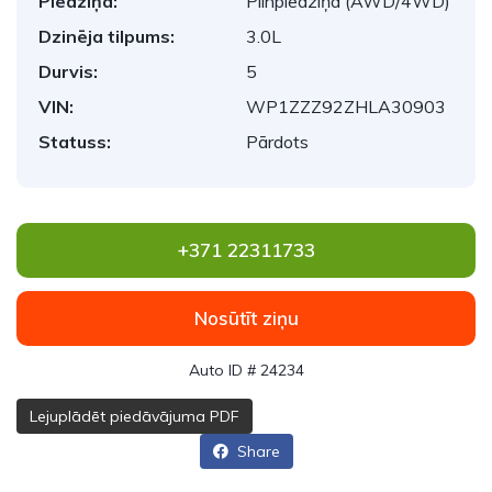
Piedziņa:
Pilnpiedziņa (AWD/4WD)
Dzinēja tilpums:
3.0L
Durvis:
5
VIN:
WP1ZZZ92ZHLA30903
Statuss:
Pārdots
+371 22311733
Nosūtīt ziņu
Auto ID # 24234
Lejuplādēt piedāvājuma PDF
Share