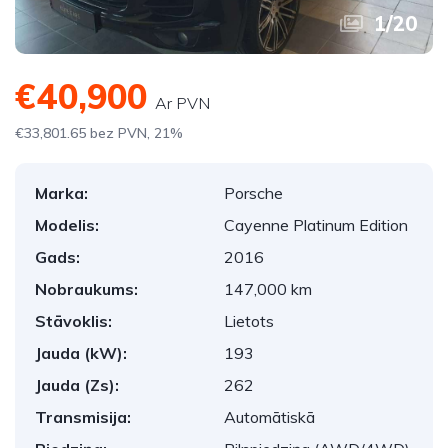
1
/
20
€40,900
Ar PVN
€33,801.65 bez PVN, 21%
Marka:
Porsche
Modelis:
Cayenne Platinum Edition
Gads:
2016
Nobraukums:
147,000 km
Stāvoklis:
Lietots
Jauda (kW):
193
Jauda (Zs):
262
Transmisija:
Automātiskā