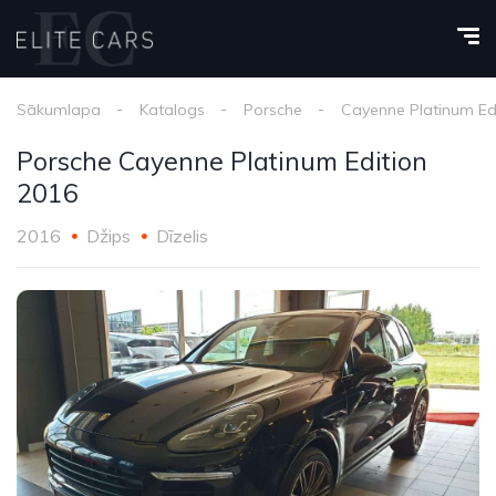
Sākumlapa
Katalogs
Porsche
Cayenne Platinum Ed
Porsche Cayenne Platinum Edition
2016
2016
Džips
Dīzelis