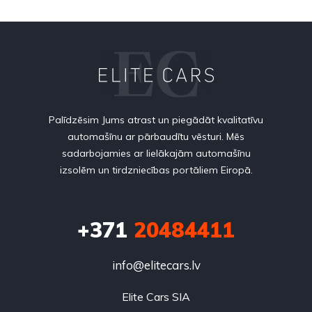
Palīdzēsim Jums atrast un piegādāt kvalitatīvu
automašīnu ar pārbaudītu vēsturi. Mēs
sadarbojamies ar lielākajām automašīnu
izsolēm un tirdzniecības portāliem Eiropā.
+371
20484411
info@elitecars.lv
Elite Cars SIA