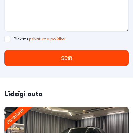
Piekrītu
privātuma politikai
Sūtīt
Līdzīgi auto
Pārdošanā