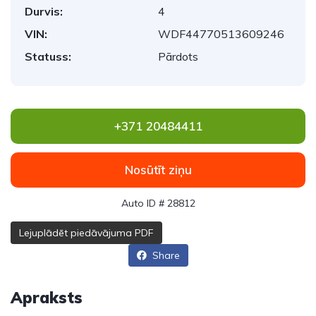
Durvis:
4
VIN:
WDF44770513609246
Statuss:
Pārdots
+371 20484411
Nosūtīt ziņu
Auto ID # 28812
Lejuplādēt piedāvājuma PDF
Share
Apraksts