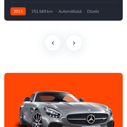
2015
251,549 km
Automātiskā
Dīzelis
Aizmugures piedziņa