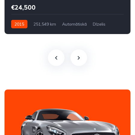
€24,500
2015
251,549 km
Automātiskā
Dīzelis
Aizmugures piedziņa