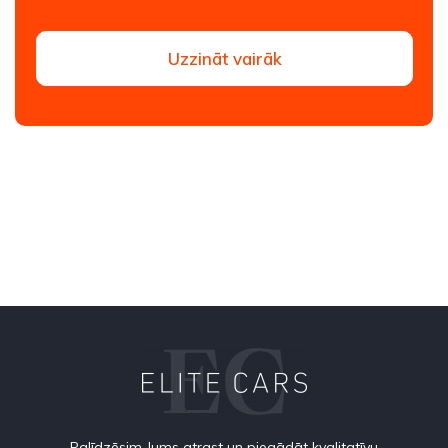
Uzzināt vairāk
Palīdzēsim Jums atrast un piegādāt kvalitatīvu