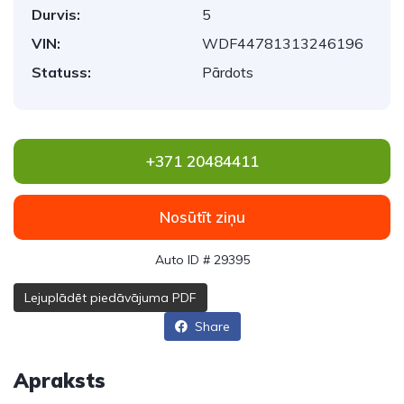
Durvis:
5
VIN:
WDF44781313246196
Statuss:
Pārdots
+371 20484411
Nosūtīt ziņu
Auto ID # 29395
Lejuplādēt piedāvājuma PDF
Share
Apraksts