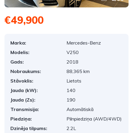
€49,900
Marka:
Mercedes-Benz
Modelis:
V250
Gads:
2018
Nobraukums:
88,365 km
Stāvoklis:
Lietots
Jauda (kW):
140
Jauda (Zs):
190
Transmisija:
Automātiskā
Piedziņa:
Pilnpiedziņa (AWD/4WD)
Dzinēja tilpums:
2.2L