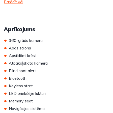
Parādīt vēl
Aprīkojums
•
360-grādu kamera
•
Ādas salons
•
Apsildāmi krēsli
•
Atpakaļskata kamera
•
Blind spot alert
•
Bluetooth
•
Keyless start
•
LED priekšējie lukturi
•
Memory seat
•
Navigācijas sistēma