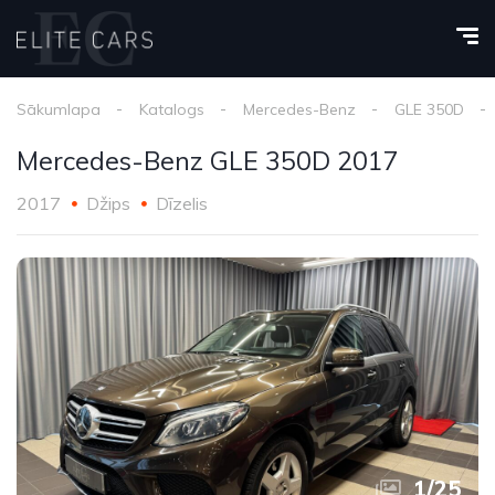
Sākumlapa
Katalogs
Mercedes-Benz
GLE 350D
Mercedes-Benz GLE 350D 2017
2017
Džips
Dīzelis
1
/
25