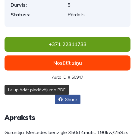
Durvis:
5
Statuss:
Pārdots
+371 22311733
Nosūtīt ziņu
Auto ID # 50947
Lejuplādēt piedāvājuma PDF
Share
Apraksts
Garantija. Mercedes benz gle 350d 4matic 190kw/258zs