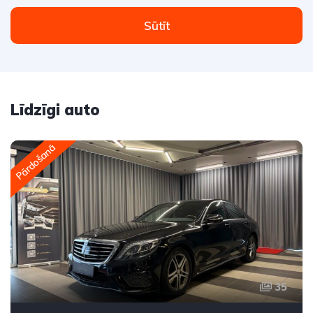
Sūtīt
Līdzīgi auto
Pārdošanā
35