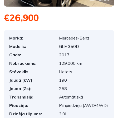
€26,900
Marka:
Mercedes-Benz
Modelis:
GLE 350D
Gads:
2017
Nobraukums:
129,000 km
Stāvoklis:
Lietots
Jauda (kW):
190
Jauda (Zs):
258
Transmisija:
Automātiskā
Piedziņa:
Pilnpiedziņa (AWD/4WD)
Dzinēja tilpums:
3.0L