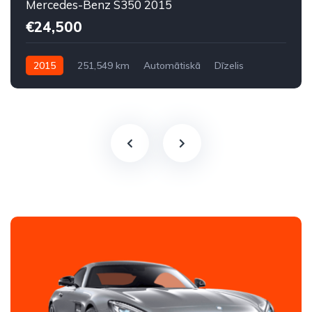
Mercedes-Benz S350 2015
€24,500
2015
251,549 km
Automātiskā
Dīzelis
Aizmugures piedziņa