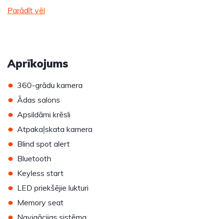
Parādīt vēl
Aprīkojums
•
360-grādu kamera
•
Ādas salons
•
Apsildāmi krēsli
•
Atpakaļskata kamera
•
Blind spot alert
•
Bluetooth
•
Keyless start
•
LED priekšējie lukturi
•
Memory seat
•
Navigācijas sistēma