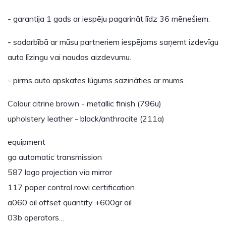
- garantija 1 gads ar iespēju pagarināt līdz 36 mēnešiem.
- sadarbībā ar mūsu partneriem iespējams saņemt izdevīgu
auto līzingu vai naudas aizdevumu.
- pirms auto apskates lūgums sazināties ar mums.
Colour citrine brown - metallic finish (796u)
upholstery leather - black/anthracite (211a)
equipment
ga automatic transmission
587 logo projection via mirror
117 paper control rowi certification
a060 oil offset quantity +600gr oil
03b operators…