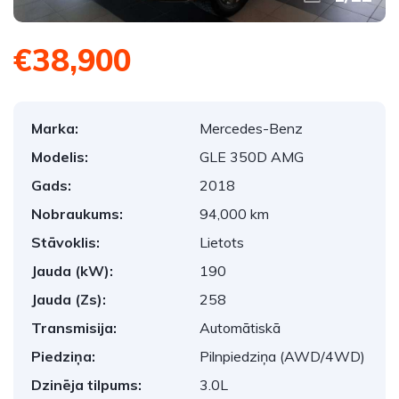
€38,900
Marka:
Mercedes-Benz
Modelis:
GLE 350D AMG
Gads:
2018
Nobraukums:
94,000 km
Stāvoklis:
Lietots
Jauda (kW):
190
Jauda (Zs):
258
Transmisija:
Automātiskā
Piedziņa:
Pilnpiedziņa (AWD/4WD)
Dzinēja tilpums:
3.0L