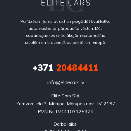
Palīdzēsim Jums atrast un piegādāt kvalitatīvu
automašīnu ar pārbaudītu vēsturi. Mēs
sadarbojamies ar lielākajām automašīnu
izsolēm un tirdzniecības portāliem Eiropā.
+371
20484411
info@elitecars.lv
Elite Cars SIA
Zemzaru iela 3, Mārupe, Mārupes nov., LV-2167
PVN Nr. LV44103125974
Darba laiks: