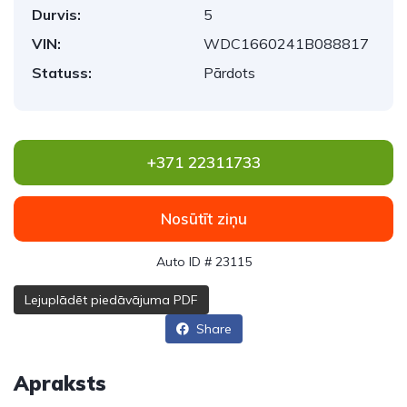
Durvis:
5
VIN:
WDC1660241B088817
Statuss:
Pārdots
+371 22311733
Nosūtīt ziņu
Auto ID # 23115
Lejuplādēt piedāvājuma PDF
Share
Apraksts