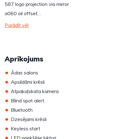
587 logo projection via mirror
a060 oil offset…
Parādīt vēl
Aprīkojums
•
Ādas salons
•
Apsildāmi krēsli
•
Atpakaļskata kamera
•
Blind spot alert
•
Bluetooth
•
Dzesējami krēsli
•
Keyless start
•
LED priekšējie lukturi