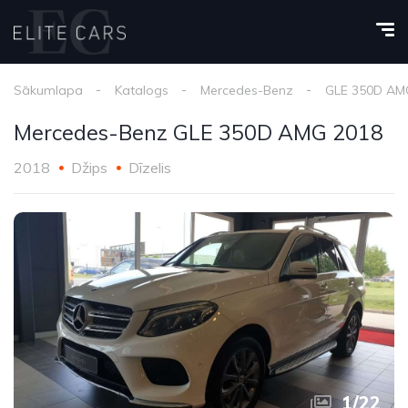
Sākumlapa
Katalogs
Mercedes-Benz
GLE 350D AM
Mercedes-Benz GLE 350D AMG 2018
2018
Džips
Dīzelis
1
/
22