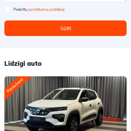
Piekrītu
privātuma politikai
Sūtīt
Līdzīgi auto
Pārdošanā