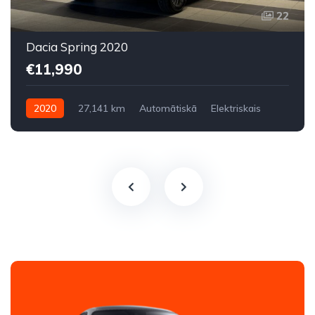
22
Dacia Spring 2020
€11,990
2020
27,141 km
Automātiskā
Elektriskais
Priekšpiedziņa