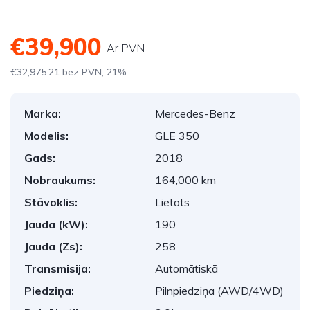
€39,900
Ar PVN
€32,975.21 bez PVN, 21%
Marka:
Mercedes-Benz
Modelis:
GLE 350
Gads:
2018
Nobraukums:
164,000 km
Stāvoklis:
Lietots
Jauda (kW):
190
Jauda (Zs):
258
Transmisija:
Automātiskā
Piedziņa:
Pilnpiedziņa (AWD/4WD)