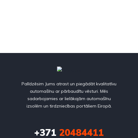
Palīdzēsim Jums atrast un piegādāt kvalitatīvu
automašīnu ar pārbaudītu vēsturi. Mēs
sadarbojamies ar lielākajām automašīnu
izsolēm un tirdzniecības portāliem Eiropā.
+371
20484411