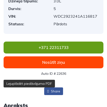
Dzinēja tilpums:
3.0L
Durvis:
5
VIN:
WDC2923241A116817
Statuss:
Pārdots
+371 22311733
Nosūtīt ziņu
Auto ID # 22636
Lejuplādēt piedāvājuma PDF
Share
Apraksts