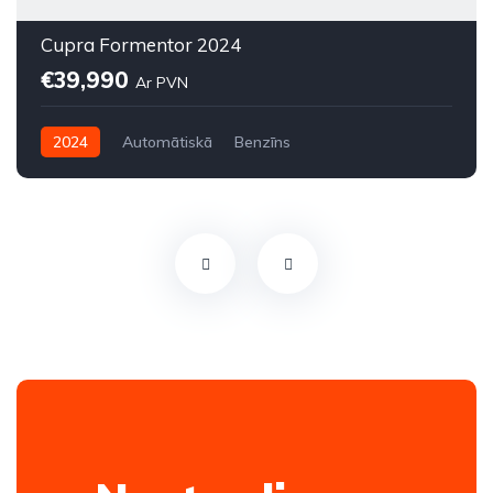
Cupra Formentor 2024
€39,990
Ar PVN
2024
Automātiskā
Benzīns
Pilnpiedziņa (AWD/4WD)