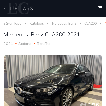
Sākumlapa
Katalogs
Mercedes-Benz
CLA200
Mercedes-Benz CLA200 2021
2021
Sedans
Benzīns
1
/
26