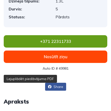
Dzinēja tilpums:
1.3L
Durvis:
5
Statuss:
Pārdots
+371 22311733
Nosūtīt ziņu
Auto ID # 49981
Lejuplādēt piedāvājuma PDF
Share
Apraksts