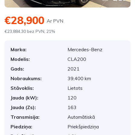
€28,900
Ar PVN
€23,884.30 bez PVN, 21%
Marka:
Mercedes-Benz
Modelis:
CLA200
Gads:
2021
Nobraukums:
39,400 km
Stāvoklis:
Lietots
Jauda (kW):
120
Jauda (Zs):
163
Transmisija:
Automātiskā
Piedziņa:
Priekšpiedziņa