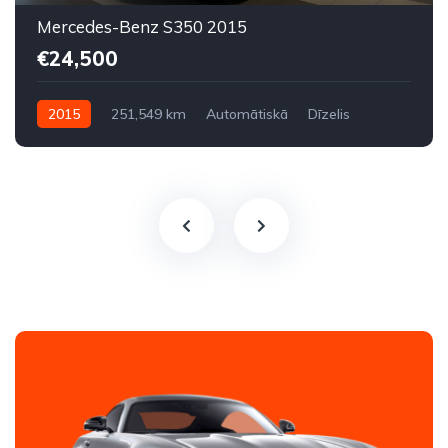
Mercedes-Benz S350 2015
€24,500
2015
251,549 km
Automātiskā
Dīzelis
Aizmugures piedziņa