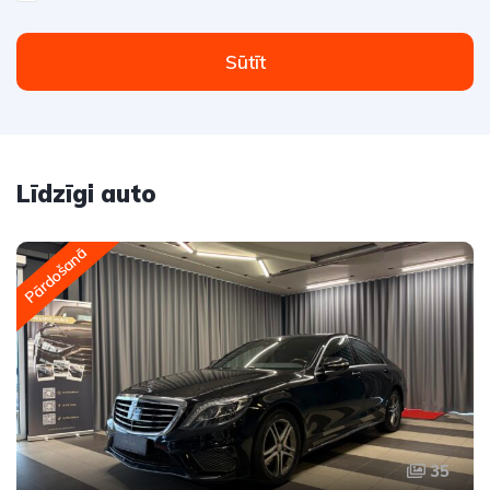
Sūtīt
Līdzīgi auto
Pārdošanā
35