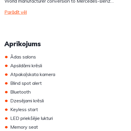
World manufacturer conversion to Mercedes-Benz…
Parādīt vēl
Aprīkojums
•
Ādas salons
•
Apsildāmi krēsli
•
Atpakaļskata kamera
•
Blind spot alert
•
Bluetooth
•
Dzesējami krēsli
•
Keyless start
•
LED priekšējie lukturi
•
Memory seat