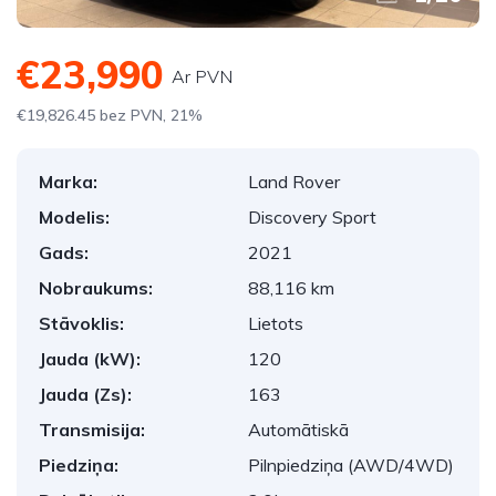
€23,990
Ar PVN
€19,826.45 bez PVN, 21%
Marka:
Land Rover
Modelis:
Discovery Sport
Gads:
2021
Nobraukums:
88,116 km
Stāvoklis:
Lietots
Jauda (kW):
120
Jauda (Zs):
163
Transmisija:
Automātiskā
Piedziņa:
Pilnpiedziņa (AWD/4WD)