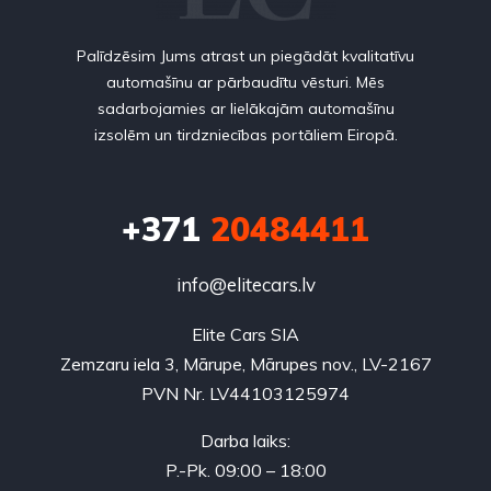
Palīdzēsim Jums atrast un piegādāt kvalitatīvu
automašīnu ar pārbaudītu vēsturi. Mēs
sadarbojamies ar lielākajām automašīnu
izsolēm un tirdzniecības portāliem Eiropā.
+371
20484411
info@elitecars.lv
Elite Cars SIA
Zemzaru iela 3, Mārupe, Mārupes nov., LV-2167
PVN Nr. LV44103125974
Darba laiks:
P.-Pk. 09:00 – 18:00