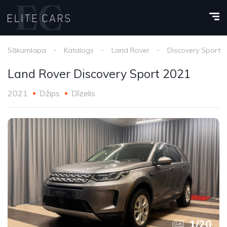
Sākumlapa
Katalogs
Land Rover
Discovery Sport
Land Rover Discovery Sport 2021
2021
Džips
Dīzelis
1
/
20