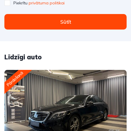
Piekrītu
privātuma politikai
Sūtīt
Līdzīgi auto
Pārdošanā