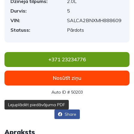
Dzinēja tilpums:
2.0L
Durvis:
5
VIN:
SALCA2BNXMH888609
Statuss:
Pārdots
+371 23234776
Nosūtīt ziņu
Auto ID # 50203
Lejuplādēt piedāvājuma PDF
Share
Apraksts