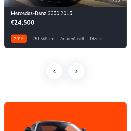
35
Mercedes-Benz S350 2015
€24,500
2015
251,549 km
Automātiskā
Dīzelis
Aizmugures piedziņa