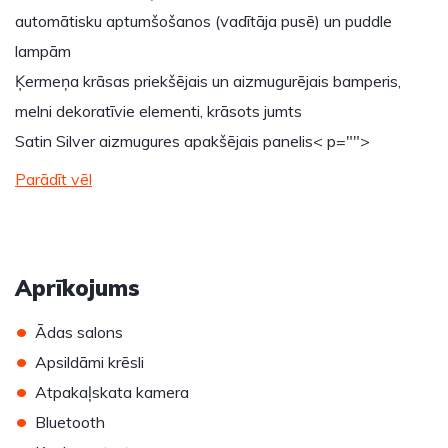
automātisku aptumšošanos (vadītāja pusē) un puddle
lampām
Ķermeņa krāsas priekšējais un aizmugurējais bamperis,
melni dekoratīvie elementi, krāsots jumts
Satin Silver aizmugures apakšējais panelis
< p="">
Parādīt vēl
Aprīkojums
•
Ādas salons
•
Apsildāmi krēsli
•
Atpakaļskata kamera
•
Bluetooth