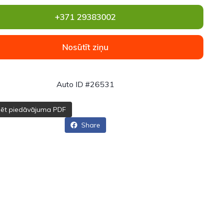
+371 29383002
Nosūtīt ziņu
Auto ID #26531
dēt piedāvājuma PDF
Share