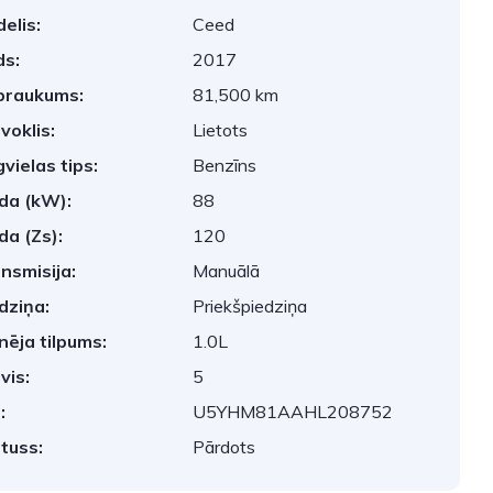
elis:
Ceed
s:
2017
braukums:
81,500 km
voklis:
Lietots
vielas tips:
Benzīns
da (kW):
88
da (Zs):
120
nsmisija:
Manuālā
dziņa:
Priekšpiedziņa
nēja tilpums:
1.0L
vis:
5
:
U5YHM81AAHL208752
tuss:
Pārdots