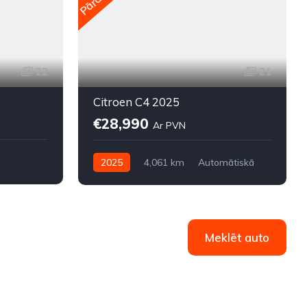
22
21
Citroen C4 2025
€28,990
Ar PVN
2025
4,061 km
Automātiskā
Elektriskais
Priekšpiedziņa
Meklēt auto