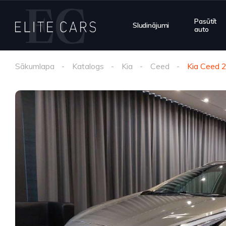
Pasūtīt
Sludinājumi
auto
Sākumlapa
Katalogs
Kia
Ceed
Kia Ceed 