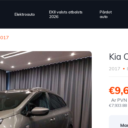
EKII valsts atbalsts
Pārdot
Elektroauto
2026
auto
2017
Kia 
2017
€9,
Ar PVN
€7,933.88
Mar