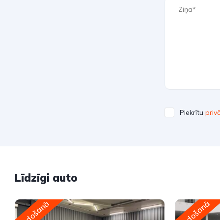
Piekrītu
priv
Līdzīgi auto
Pārdošanā
Pārdošanā