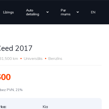
Auto
Par
Līzings
EN
detailing
mums
Ceed 2017
81,500 km
Universālis
Benzīns
600
 bez PVN, 21%
ka:
Kia