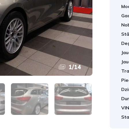
Mod
Gad
No
Stā
Deg
Jau
Jau
1
/
14
Tra
Pie
Dzi
Dur
VIN
Sta