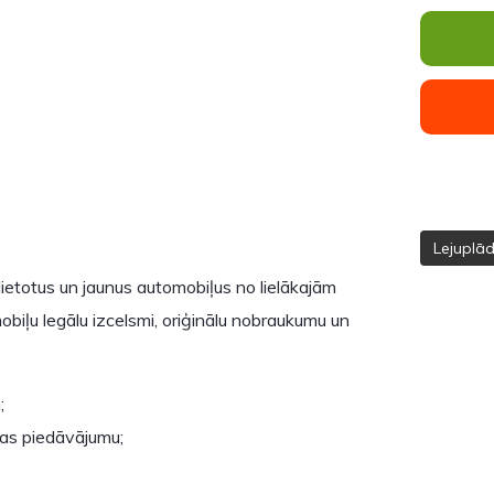
Lejuplā
ietotus un jaunus automobiļus no lielākajām
biļu legālu izcelsmi, oriģinālu nobraukumu un
;
as piedāvājumu;