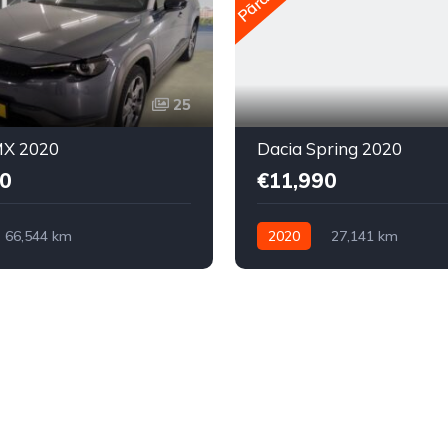
25
X 2020
Dacia Spring 2020
0
€11,990
66,544 km
2020
27,141 km
kā
Elektriskais
Automātiskā
Elektriskais
ziņa
Priekšpiedziņa