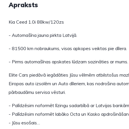
Apraksts
Kia Ceed 1.0i 88kw/120zs
- Automašīna jauna pirkta Latvijā.
- 81500 km nobraukums, visas apkopes veiktas pie dīlera.
- Pirms automašīnas apskates lūdzam sazināties ar mums.
Elite Cars piedāvā iegādāties Jūsu vēlmēm atbilstošus mazl
Eiropas auto izsolēm un Auto dīleriem, kas nodrošina automo
pārbaudāmu servisa vēsturi.
- Palīdzēsim noformēt līzingu sadarbībā ar Latvijas bankām
- Palīdzēsim noformēt labāko Octa un Kasko apdrošināšan
- Jūsu esošais…