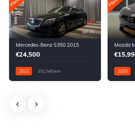
35
Mercedes-Benz S350 2015
Mazda M
€24,500
€15,99
2015
251,549 km
2020
Automātiskā
Dīzelis
Automātis
Aizmugures piedziņa
Priekšpied