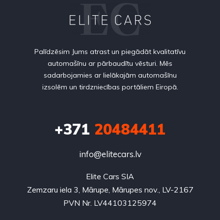
Palīdzēsim Jums atrast un piegādāt kvalitatīvu
automašīnu ar pārbaudītu vēsturi. Mēs
sadarbojamies ar lielākajām automašīnu
izsolēm un tirdzniecības portāliem Eiropā.
+371
20484411
info@elitecars.lv
Elite Cars SIA
Zemzaru iela 3, Mārupe, Mārupes nov., LV-2167
PVN Nr. LV44103125974