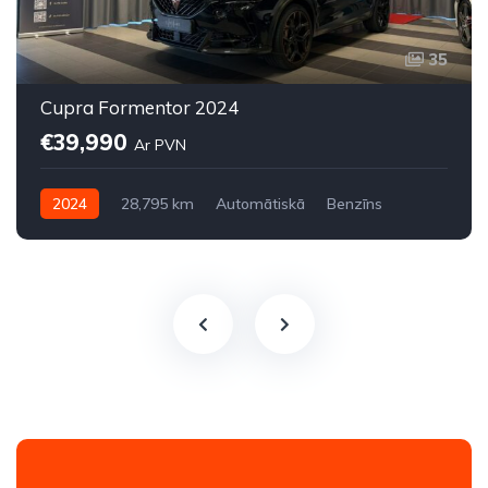
35
Cupra Formentor 2024
€39,990
Ar PVN
2024
28,795 km
Automātiskā
Benzīns
Pilnpiedziņa (AWD/4WD)