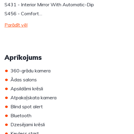
S431 - Interior Mirror With Automatic-Dip
S456 - Comfort…
Parādīt vēl
Aprīkojums
•
360-grādu kamera
•
Ādas salons
•
Apsildāmi krēsli
•
Atpakaļskata kamera
•
Blind spot alert
•
Bluetooth
•
Dzesējami krēsli
•
Keyless start