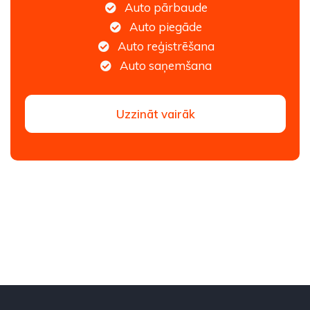
Auto pārbaude
Auto piegāde
Auto reģistrēšana
Auto saņemšana
Uzzināt vairāk