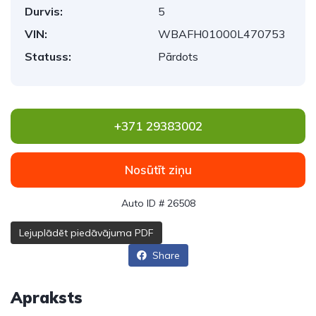
Durvis:
5
VIN:
WBAFH01000L470753
Statuss:
Pārdots
+371 29383002
Nosūtīt ziņu
Auto ID # 26508
Lejuplādēt piedāvājuma PDF
Share
Apraksts