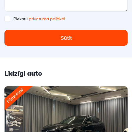
Piekrītu
privātuma politikai
Sūtīt
Līdzīgi auto
Pārdošanā