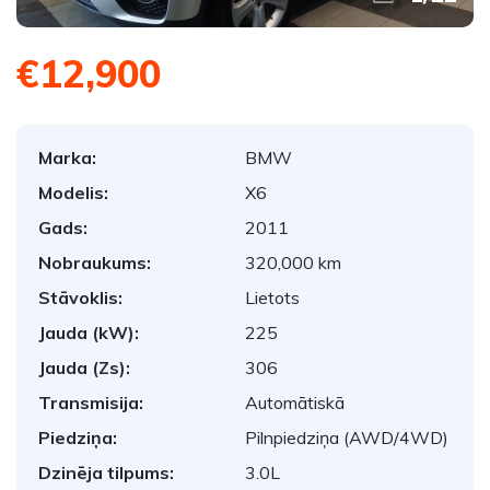
€12,900
Marka:
BMW
Modelis:
X6
Gads:
2011
Nobraukums:
320,000 km
Stāvoklis:
Lietots
Jauda (kW):
225
Jauda (Zs):
306
Transmisija:
Automātiskā
Piedziņa:
Pilnpiedziņa (AWD/4WD)
Dzinēja tilpums:
3.0L