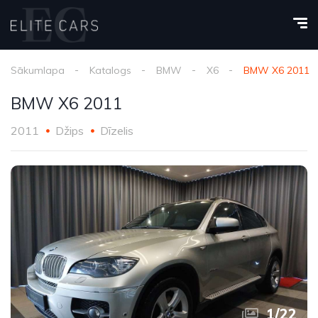
Sākumlapa
Katalogs
BMW
X6
BMW X6 2011
BMW X6 2011
2011
Džips
Dīzelis
1
/
22