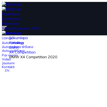
Sludinājumi
Pasūtīt auto
Elektroauto
EKII valsts atbalsts 2026
Pārdot auto
Sākumlapa
Līzings
Katalogs
Auto detailing
Auto salona tīrīšana
BMW
Auto pulēšana
X4 Competition
Par mums
BMW X4 Competition 2020
Video
Jaunumi
Kontakti
EN