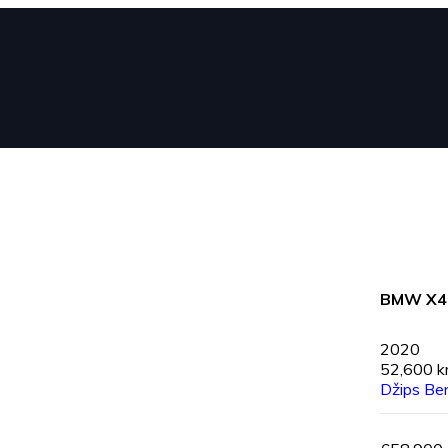
BMW X4 
2020
52,600 
Džips
Be