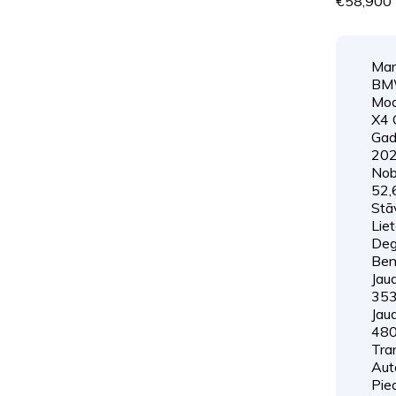
€58,900
Mar
B
Mod
X4 
Gad
20
Nob
52,
Stāv
Lie
Degv
Ben
Jau
35
Jaud
48
Tran
Aut
Pie