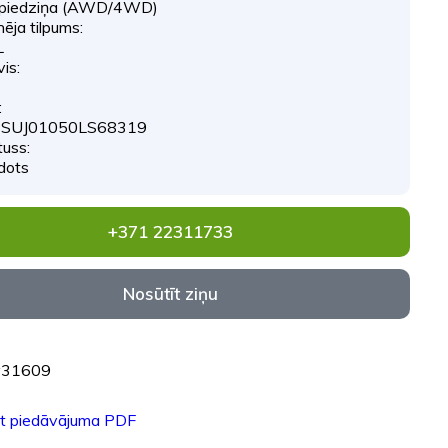
npiedziņa (AWD/4WD)
ēja tilpums:
L
is:
:
SUJ01050LS68319
tuss:
dots
+371 22311733
Nosūtīt ziņu
#31609
ēt piedāvājuma PDF