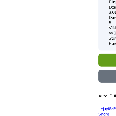
Pil
Dzin
3.0
Durv
5
VIN
WB
Sta
Pār
Auto ID 
Lejuplād
Share