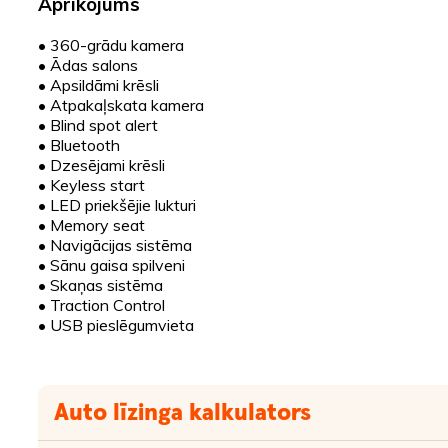
Aprīkojums
•
360-grādu kamera
•
Ādas salons
•
Apsildāmi krēsli
•
Atpakaļskata kamera
•
Blind spot alert
•
Bluetooth
•
Dzesējami krēsli
•
Keyless start
•
LED priekšējie lukturi
•
Memory seat
•
Navigācijas sistēma
•
Sānu gaisa spilveni
•
Skaņas sistēma
•
Traction Control
•
USB pieslēgumvieta