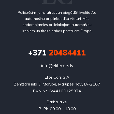
Palīdzēsim Jums atrast un piegādāt kvalitatīvu
automašīnu ar pārbaudītu vēsturi. Mēs
sadarbojamies ar lielākajām automašīnu
izsolēm un tirdzniecības portāliem Eiropā.
+371
20484411
info@elitecars.lv
Elite Cars SIA
Zemzaru iela 3, Mārupe, Mārupes nov., LV-2167
PVN Nr. LV44103125974
Darba laiks:
P.-Pk. 09:00 – 18:00