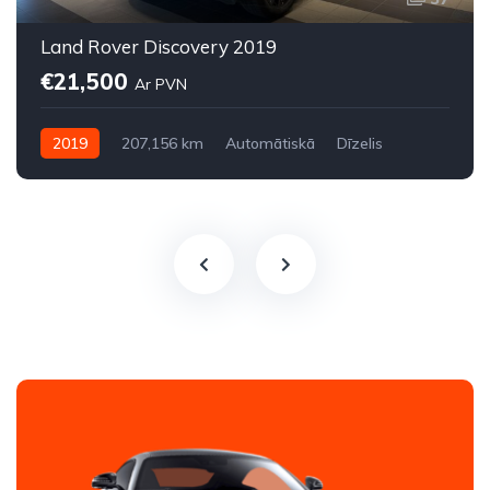
Land Rover Discovery 2019
€21,500
Ar PVN
2019
207,156 km
Automātiskā
Dīzelis
Pilnpiedziņa (AWD/4WD)