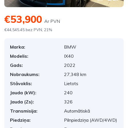
€53,900
Ar PVN
€44,545.45 bez PVN, 21%
Marka:
BMW
Modelis:
IX40
Gads:
2022
Nobraukums:
27,348 km
Stāvoklis:
Lietots
Jauda (kW):
240
Jauda (Zs):
326
Transmisija:
Automātiskā
Piedziņa:
Pilnpiedziņa (AWD/4WD)