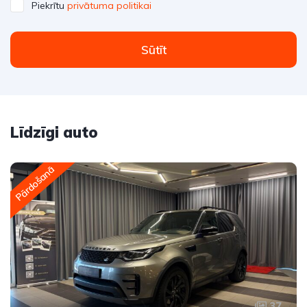
Piekrītu
privātuma politikai
Sūtīt
Līdzīgi auto
Pārdošanā
37