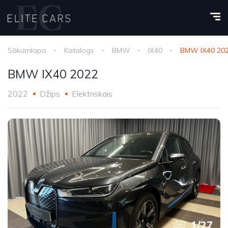
Sākumlapa
Katalogs
BMW
IX40
BMW IX40 20
BMW IX40 2022
2022
Džips
Elektriskais
1
/
27