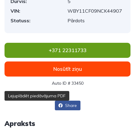
Durvis:
5
VIN:
WBY11CF09NCK44907
Statuss:
Pārdots
+371 22311733
Nosūtīt ziņu
Auto ID # 33450
Lejuplādēt piedāvājuma PDF
Share
Apraksts