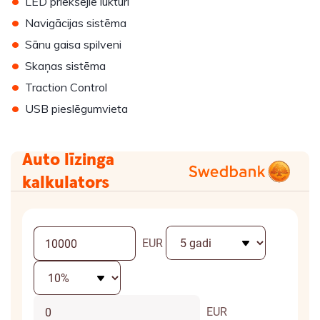
•
LED priekšējie lukturi
•
Navigācijas sistēma
•
Sānu gaisa spilveni
•
Skaņas sistēma
•
Traction Control
•
USB pieslēgumvieta