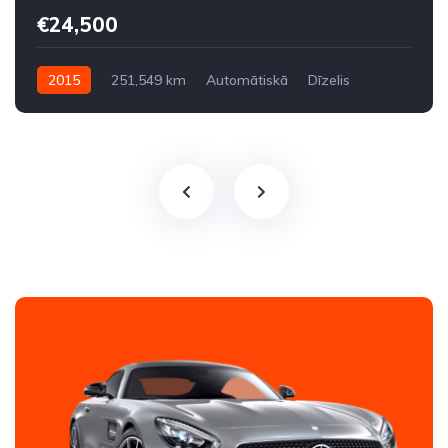
€24,500
2015
251,549 km
Automātiskā
Dīzelis
Aizmugures piedziņa