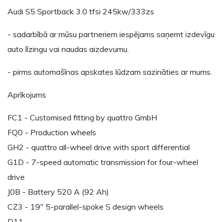
Audi S5 Sportback 3.0 tfsi 245kw/333zs
- sadarbībā ar mūsu partneriem iespējams saņemt izdevīgu
auto līzingu vai naudas aizdevumu.
- pirms automašīnas apskates lūdzam sazināties ar mums.
Aprīkojums
FC1 - Customised fitting by quattro GmbH
FQ0 - Production wheels
GH2 - quattro all-wheel drive with sport differential
G1D - 7-speed automatic transmission for four-wheel
drive
J0B - Battery 520 A (92 Ah)
CZ3 - 19" 5-parallel-spoke S design wheels
D11 -…