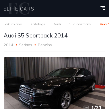
Sākumlapa
Katalogs
Audi
S5 Sportback
Audi 
Audi S5 Sportback 2014
2014
Sedans
Benzīns
1
/
21