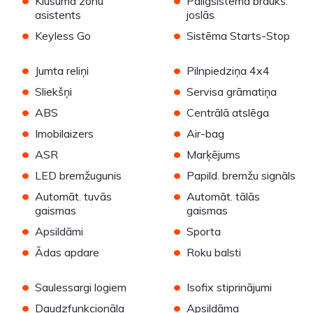
Klusuma zonu
Palīgsistēma braukš.
asistents
joslās
•
•
Keyless Go
Sistēma Starts-Stop
•
•
Jumta reliņi
Pilnpiedziņa 4x4
•
•
Sliekšņi
Servisa grāmatiņa
•
•
ABS
Centrālā atslēga
•
•
Imobilaizers
Air-bag
•
•
ASR
Marķējums
•
•
LED bremžugunis
Papild. bremžu signāls
•
•
Automāt. tuvās
Automāt. tālās
gaismas
gaismas
•
•
Apsildāmi
Sporta
•
•
Ādas apdare
Roku balsti
•
•
Saulessargi logiem
Isofix stiprinājumi
•
•
Daudzfunkcionāla
Apsildāma