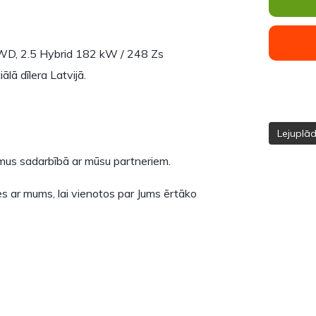
AWD, 2.5 Hybrid 182 kW / 248 Zs
lā dīlera Latvijā.
Lejuplā
umus sadarbībā ar mūsu partneriem.
s ar mums, lai vienotos par Jums ērtāko