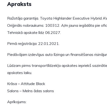
Apraksts
Ražotāja garantija. Toyota Highlander Executive Hybrid 
Oriģināls nobraukums: 100312. A/m jauna iegādāta pie oficiā
Tehniskā apskate līdz 06.2027.
Pirmā reģistrācija: 22.01.2021.
Piedāvājam izdevīgus auto līzinga un finansēšanas risināj
Lūdzam pirms transportlīdzekļa apskates iepriekš sazinātie
apskates laiku.
Krāsa – Attitude Black
Salons – Melns ādas salons
Aprīkojums: