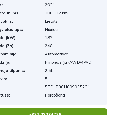
s:
2021
braukums:
100,312 km
voklis:
Lietots
vielas tips:
Hibrīda
da (kW):
182
da (Zs):
248
nsmisija:
Automātiskā
dziņa:
Pilnpiedziņa (AWD/4WD)
nēja tilpums:
2.5L
vis:
5
:
5TDLB3CH60S035231
tuss:
Pārdošanā
+371 23234776