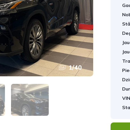
Gad
No
Stā
Deg
Jau
Jau
Tra
1
/
40
Pie
Dzi
Dur
VIN
Sta