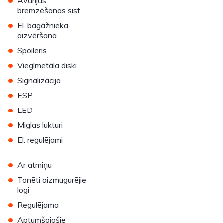
Avārijas
bremzēšanas sist.
•
El. bagāžnieka
aizvēršana
•
Spoileris
•
Vieglmetāla diski
•
Signalizācija
•
ESP
•
LED
•
Miglas lukturi
•
El. regulējami
•
Ar atmiņu
•
Tonēti aizmugurējie
logi
•
Regulējama
•
Aptumšojošie