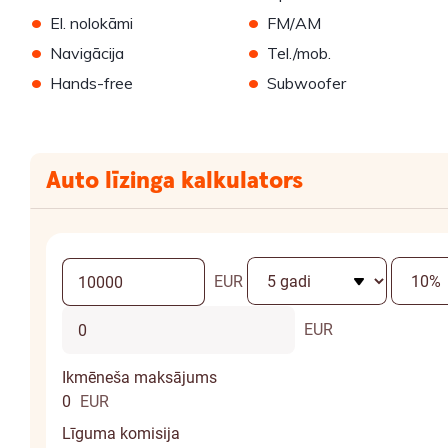
•
•
El. nolokāmi
FM/AM
•
•
Navigācija
Tel./mob.
•
•
Hands-free
Subwoofer