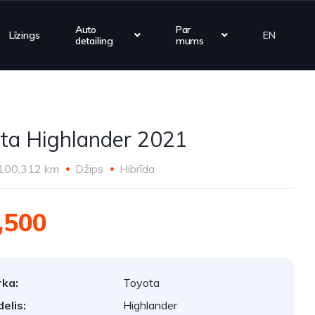
Auto
Par
Līzings
EN
detailing
mums
ta Highlander 2021
100,312 km
Džips
Hibrīda
,500
ka:
Toyota
elis:
Highlander