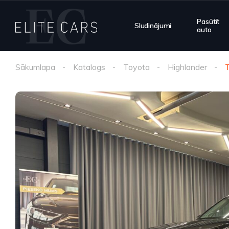
Pasūtīt
Sludinājumi
auto
Sākumlapa
Katalogs
Toyota
Highlander