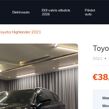
EKII valsts atbalsts
Pārdot
Elektroauto
2026
auto
Toyota Highlander 2021
Toyo
2021
€38
Mar
Mod