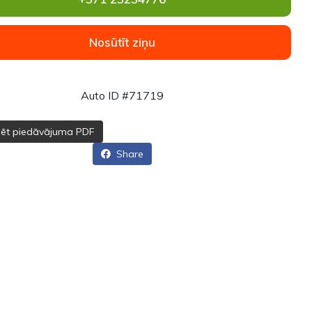
Nosūtīt ziņu
Auto ID #71719
dēt piedāvājuma PDF
Share