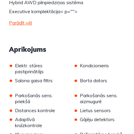
Hybrid AWD pilnpiedziņas sistēma
Executive komplektācija
< p="">
Parādīt vēl
Aprīkojums
•
•
Elektr. stūres
Kondicionieris
pastiprinātājs
•
•
Salona gaisa filtrs
Borta dators
•
•
Parkošanās sens.
Parkošanās sens.
priekšā
aizmugurē
•
•
Distances kontrole
Lietus sensors
•
•
Adaptīvā
Gājēju detektors
kruīzkontrole
•
•