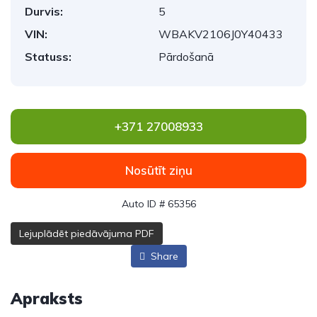
Durvis:
5
VIN:
WBAKV2106J0Y40433
Statuss:
Pārdošanā
+371 27008933
Nosūtīt ziņu
Auto ID # 65356
Lejuplādēt piedāvājuma PDF
Share
Apraksts