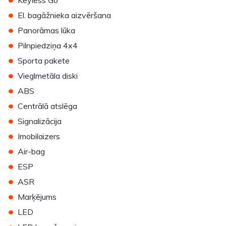
Keyless Go
•
El. bagāžnieka aizvēršana
•
Panorāmas lūka
•
Pilnpiedziņa 4x4
•
Sporta pakete
•
Vieglmetāla diski
•
ABS
•
Centrālā atslēga
•
Signalizācija
•
Imobilaizers
•
Air-bag
•
ESP
•
ASR
•
Marķējums
•
LED