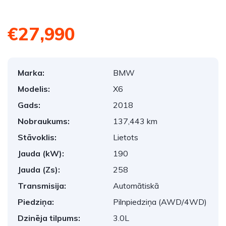
€27,990
Marka:
BMW
Modelis:
X6
Gads:
2018
Nobraukums:
137,443 km
Stāvoklis:
Lietots
Jauda (kW):
190
Jauda (Zs):
258
Transmisija:
Automātiskā
Piedziņa:
Pilnpiedziņa (AWD/4WD)
Dzinēja tilpums:
3.0L