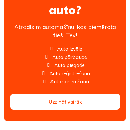
auto?
Atradīsim automašīnu, kas piemērota
tieši Tev!
Auto izvēle
Auto pārbaude
Auto piegāde
Auto reģistrēšana
Auto saņemšana
Uzzināt vairāk