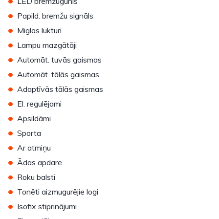
•
LED bremžugunis
•
Papild. bremžu signāls
•
Miglas lukturi
•
Lampu mazgātāji
•
Automāt. tuvās gaismas
•
Automāt. tālās gaismas
•
Adaptīvās tālās gaismas
•
El. regulējami
•
Apsildāmi
•
Sporta
•
Ar atmiņu
•
Ādas apdare
•
Roku balsti
•
Tonēti aizmugurējie logi
•
Isofix stiprinājumi