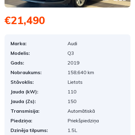
€21,490
Marka:
Audi
Modelis:
Q3
Gads:
2019
Nobraukums:
158,640 km
Stāvoklis:
Lietots
Jauda (kW):
110
Jauda (Zs):
150
Transmisija:
Automātiskā
Piedziņa:
Priekšpiedziņa
Dzinēja tilpums:
1.5L