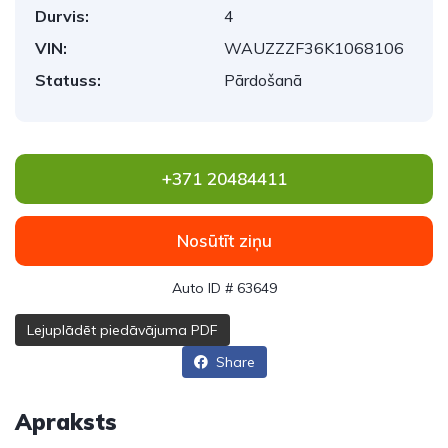
Durvis:
4
VIN:
WAUZZZF36K1068106
Statuss:
Pārdošanā
+371 20484411
Nosūtīt ziņu
Auto ID # 63649
Lejuplādēt piedāvājuma PDF
Share
Apraksts