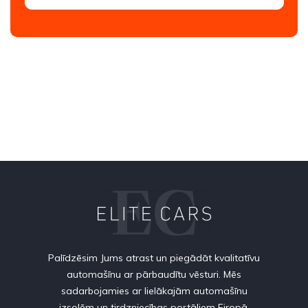
Palīdzēsim Jums atrast un piegādāt kvalitatīvu
automašīnu ar pārbaudītu vēsturi. Mēs
sadarbojamies ar lielākajām automašīnu
izsolēm un tirdzniecības portāliem Eiropā.