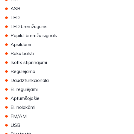
•
ASR
•
LED
•
LED bremžugunis
•
Papild. bremžu signāls
•
Apsildāmi
•
Roku balsti
•
Isofix stiprinājumi
•
Regulējama
•
Daudzfunkcionāla
•
El. regulējami
•
Aptumšojošie
•
El. nolokāmi
•
FM/AM
•
USB
•