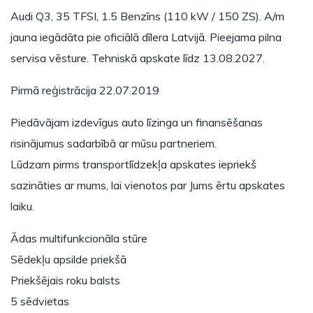
Audi Q3, 35 TFSI, 1.5 Benzīns (110 kW / 150 ZS). A/m
jauna iegādāta pie oficiālā dīlera Latvijā. Pieejama pilna
servisa vēsture. Tehniskā apskate līdz 13.08.2027.
Pirmā reģistrācija 22.07.2019
Piedāvājam izdevīgus auto līzinga un finansēšanas
risinājumus sadarbībā ar mūsu partneriem.
Lūdzam pirms transportlīdzekļa apskates iepriekš
sazināties ar mums, lai vienotos par Jums ērtu apskates
laiku.
Ādas multifunkcionāla stūre
Sēdekļu apsilde priekšā
Priekšējais roku balsts
5 sēdvietas