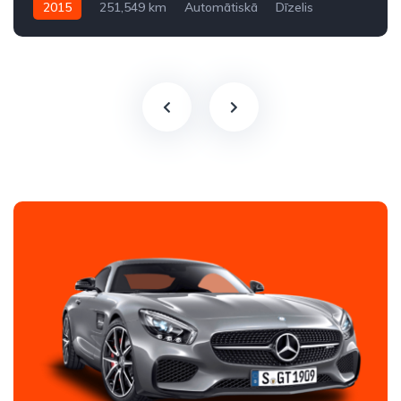
2015
251,549 km
Automātiskā
Dīzelis
Aizmugures piedziņa