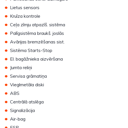
•
Lietus sensors
•
Kruīza kontrole
•
Ceļa zīmju atpazīš. sistēma
•
Palīgsistēma braukš. joslās
•
Avārijas bremzēšanas sist.
•
Sistēma Starts-Stop
•
El. bagāžnieka aizvēršana
•
Jumta reliņi
•
Servisa grāmatiņa
•
Vieglmetāla diski
•
ABS
•
Centrālā atslēga
•
Signalizācija
•
Air-bag
•
ESP