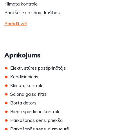
Klimata kontrole
Priekšējie un sānu drošības…
Parādīt vēl
Aprīkojums
•
Elektr. stūres pastiprinātājs
•
Kondicionieris
•
Klimata kontrole
•
Salona gaisa filtrs
•
Borta dators
•
Riepu spiediena kontrole
•
Parkošanās sens. priekšā
•
Parkošanās sens. aizmugurē