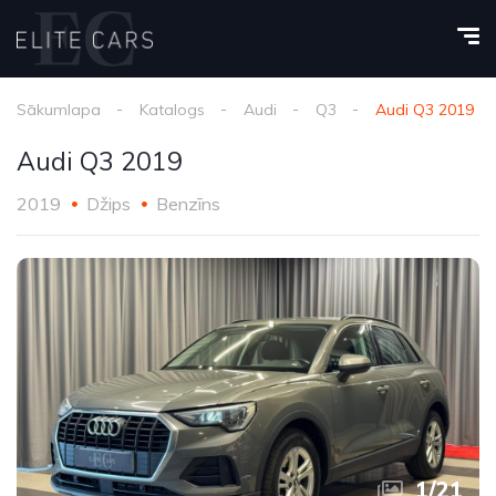
Sākumlapa
Katalogs
Audi
Q3
Audi Q3 2019
Audi Q3 2019
2019
Džips
Benzīns
1
/
21