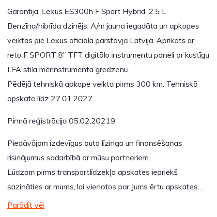
Garantija. Lexus ES300h F Sport Hybrid, 2.5 L
Benzīna/hibrīda dzinējs. A/m jauna iegadāta un apkopes
veiktas pie Lexus oficiālā pārstāvja Latvijā. Aprīkots ar
reto F SPORT 8” TFT digitālo instrumentu paneli ar kustīgu
LFA stila mērinstrumenta gredzenu.
Pēdējā tehniskā apkope veikta pirms 300 km. Tehniskā
apskate līdz 27.01.2027.
Pirmā reģistrācija 05.02.20219.
Piedāvājam izdevīgus auto līzinga un finansēšanas
risinājumus sadarbībā ar mūsu partneriem.
Lūdzam pirms transportlīdzekļa apskates iepriekš
sazināties ar mums, lai vienotos par Jums ērtu apskates…
Parādīt vēl