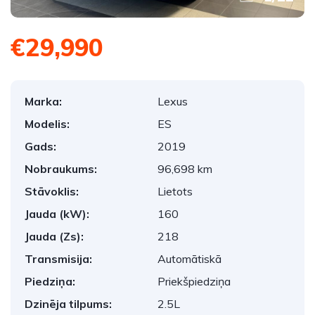
€29,990
Marka:
Lexus
Modelis:
ES
Gads:
2019
Nobraukums:
96,698 km
Stāvoklis:
Lietots
Jauda (kW):
160
Jauda (Zs):
218
Transmisija:
Automātiskā
Piedziņa:
Priekšpiedziņa
Dzinēja tilpums:
2.5L