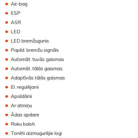
•
Air-bag
•
ESP
•
ASR
•
LED
•
LED bremžugunis
•
Papild. bremžu signāls
•
Automāt. tuvās gaismas
•
Automāt. tālās gaismas
•
Adaptīvās tālās gaismas
•
El. regulējami
•
Apsildāmi
•
Ar atmiņu
•
Ādas apdare
•
Roku balsti
•
Tonēti aizmugurējie logi