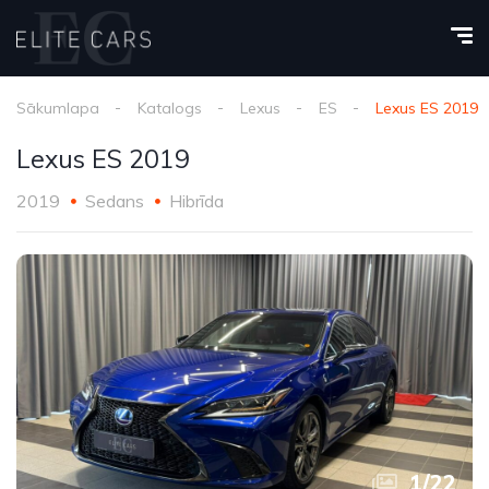
Sākumlapa
Katalogs
Lexus
ES
Lexus ES 2019
Lexus ES 2019
2019
Sedans
Hibrīda
1
/
22