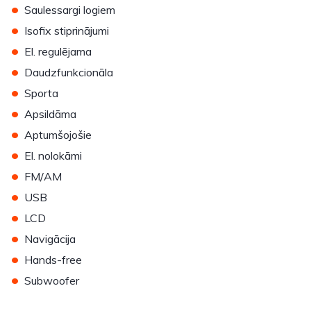
•
Saulessargi logiem
•
Isofix stiprinājumi
•
El. regulējama
•
Daudzfunkcionāla
•
Sporta
•
Apsildāma
•
Aptumšojošie
•
El. nolokāmi
•
FM/AM
•
USB
•
LCD
•
Navigācija
•
Hands-free
•
Subwoofer