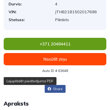
Durvis:
4
VIN:
JTHB21B1502017698
Statuss:
Pārdots
+371 20484411
Nosūtīt ziņu
Auto ID # 63648
Lejuplādēt piedāvājuma PDF
Share
Apraksts