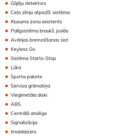
•
Gājēju detektors
•
Ceļa zīmju atpazīš. sistēma
•
Klusuma zonu asistents
•
Palīgsistēma braukš. joslās
•
Avārijas bremzēšanas sist.
•
Keyless Go
•
Sistēma Starts-Stop
•
Lūka
•
Sporta pakete
•
Servisa grāmatiņa
•
Vieglmetāla diski
•
ABS
•
Centrālā atslēga
•
Signalizācija
•
Imobilaizers