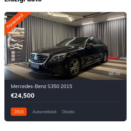
Pārdošanā
35
Mercedes-Benz S350 2015
€24,500
2015
Automātiskā
Dīzelis
Aizmugures piedziņa