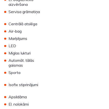
aizvēršana
•
Servisa grāmatiņa
•
Centrālā atslēga
•
Air-bag
•
Marķējums
•
LED
•
Miglas lukturi
•
Automāt. tālās
gaismas
•
Sporta
•
Isofix stiprinājumi
•
Apsildāma
•
El. nolokāmi