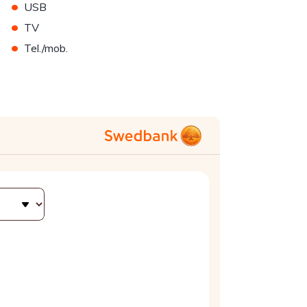
•
USB
•
TV
•
Tel./mob.