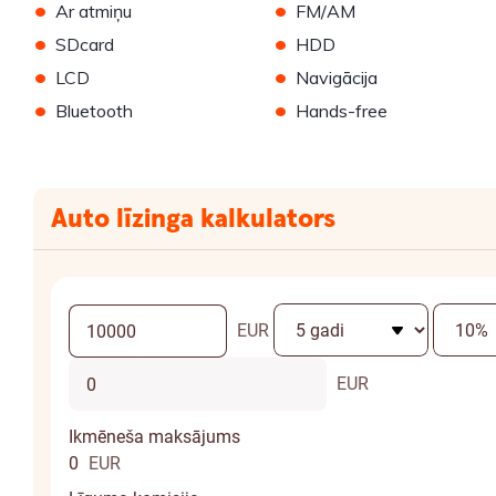
•
•
Ar atmiņu
FM/AM
•
•
SDcard
HDD
•
•
LCD
Navigācija
•
•
Bluetooth
Hands-free