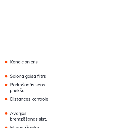
•
Kondicionieris
•
Salona gaisa filtrs
•
Parkošanās sens.
priekšā
•
Distances kontrole
•
Avārijas
bremzēšanas sist.
•
El. bagāžnieka