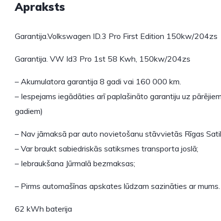
Apraksts
Garantija.Volkswagen ID.3 Pro First Edition 150kw/204zs
Garantija. VW Id3 Pro 1st 58 Kwh, 150kw/204zs
– Akumulatora garantija 8 gadi vai 160 000 km.
– Iespejams iegādāties arī paplašināto garantiju uz pārējie
gadiem)
– Nav jāmaksā par auto novietošanu stāvvietās Rīgas Sat
– Var braukt sabiedriskās satiksmes transporta joslā;
– Iebraukšana Jūrmalā bezmaksas;
– Pirms automašīnas apskates lūdzam sazināties ar mums.
62 kWh baterija