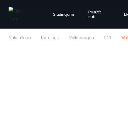
Pasūtīt
Sludinājumi
El
auto
Sākumlapa
Katalogs
Volkswagen
ID3
Vo