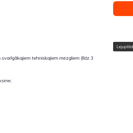
Lejuplā
m svarīgākajiem tehniskajiem mezgliem (līdz 3
iksme;