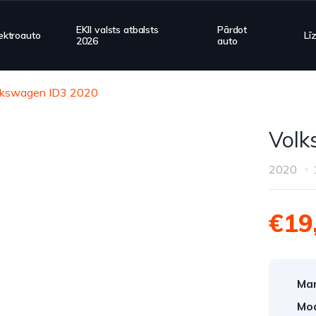
EKII valsts atbalsts
Pārdot
ektroauto
Lī
2026
auto
lkswagen ID3 2020
Volk
2020
€19
Mar
Mod