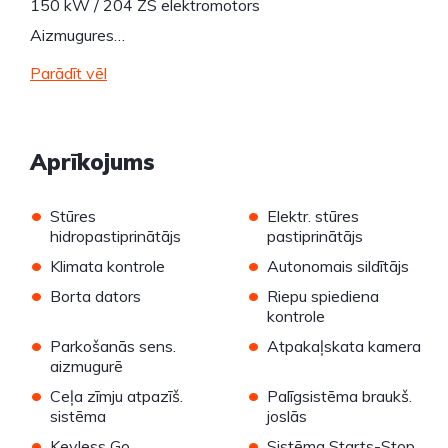
150 kW / 204 ZS elektromotors
Aizmugures…
Parādīt vēl
Aprīkojums
•
•
Stūres
Elektr. stūres
hidropastiprinātājs
pastiprinātājs
•
•
Klimata kontrole
Autonomais sildītājs
•
•
Borta dators
Riepu spiediena
kontrole
•
•
Parkošanās sens.
Atpakaļskata kamera
aizmugurē
•
•
Ceļa zīmju atpazīš.
Palīgsistēma braukš.
sistēma
joslās
•
•
Keyless Go
Sistēma Starts-Stop