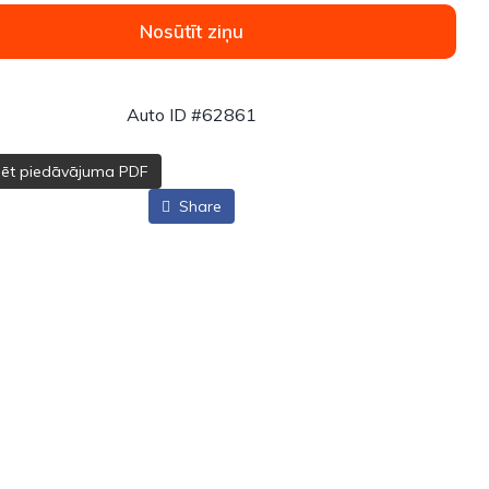
Nosūtīt ziņu
Auto ID #62861
dēt piedāvājuma PDF
Share