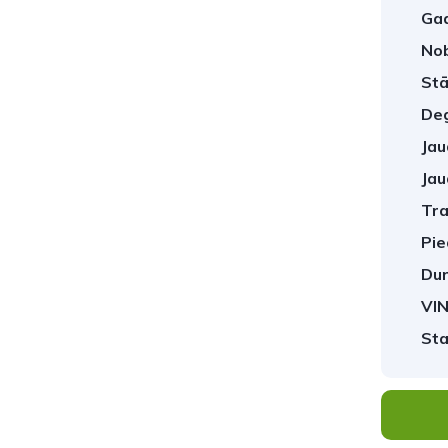
Gad
No
Stā
Deg
Jau
Jau
Tra
Pie
Dur
VIN
Sta