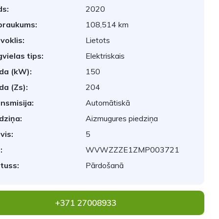
s:
2020
braukums:
108,514 km
voklis:
Lietots
vielas tips:
Elektriskais
da (kW):
150
da (Zs):
204
nsmisija:
Automātiskā
dziņa:
Aizmugures piedziņa
vis:
5
:
WVWZZZE1ZMP003721
tuss:
Pārdošanā
+371 27008933