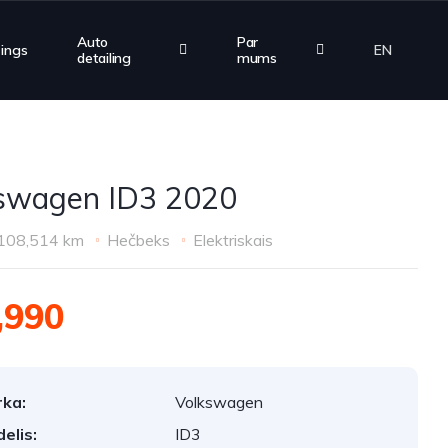
Auto
Par
zings
EN
detailing
mums
swagen ID3 2020
108,514 km
Hečbeks
Elektriskais
,990
ka:
Volkswagen
elis:
ID3