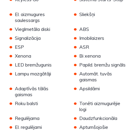
•
•
El. aizmugures
Sliekšņi
saulessargs
•
•
Vieglmetāla diski
ABS
•
•
Signalizācija
Imobilaizers
•
•
ESP
ASR
•
•
Xenona
Bi xenona
•
•
LED bremžugunis
Papild. bremžu signāls
•
•
Lampu mazgātāji
Automāt. tuvās
gaismas
•
•
Adaptīvās tālās
Apsildāmi
gaismas
•
•
Roku balsti
Tonēti aizmugurējie
logi
•
•
Regulējama
Daudzfunkcionāla
•
•
El. regulējami
Aptumšojošie