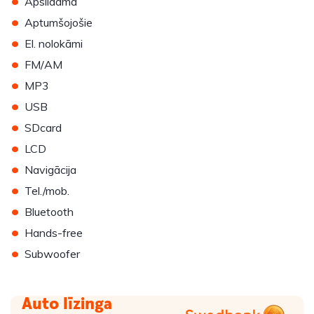
•
Apsildāma
•
Aptumšojošie
•
El. nolokāmi
•
FM/AM
•
MP3
•
USB
•
SDcard
•
LCD
•
Navigācija
•
Tel./mob.
•
Bluetooth
•
Hands-free
•
Subwoofer