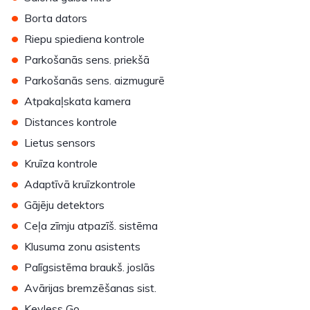
•
Borta dators
•
Riepu spiediena kontrole
•
Parkošanās sens. priekšā
•
Parkošanās sens. aizmugurē
•
Atpakaļskata kamera
•
Distances kontrole
•
Lietus sensors
•
Kruīza kontrole
•
Adaptīvā kruīzkontrole
•
Gājēju detektors
•
Ceļa zīmju atpazīš. sistēma
•
Klusuma zonu asistents
•
Palīgsistēma braukš. joslās
•
Avārijas bremzēšanas sist.
•
Keyless Go