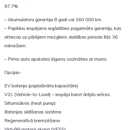
97,7%
– Akumulatora garantija 8 gadi vai 160 000 km.
– Papildus iespējams iegādāties pagarināto garantiju, kas
attiecas uz pārējiem mezgliem, darbības periods līdz 36
mēnešiem.
– Pirms auto apskates lūgums sazināties ar mums.
Opcijas-
EV baterija (paplašināta kapacitāte)
V2L (Vehicle-to-Load) – iespēja barot ārējās ierīces
Siltumsūknis (heat pump)
Baterijas sildīšanas sistēma
Reģeneratīvā bremzēšana
Virtuālā motora skaņa (VESS)