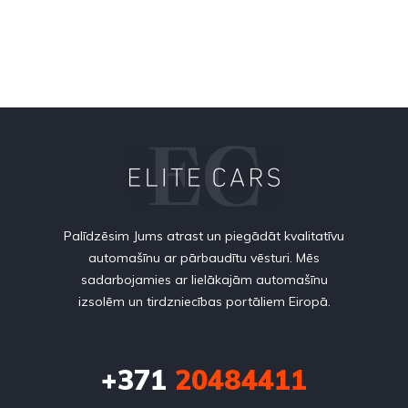
Palīdzēsim Jums atrast un piegādāt kvalitatīvu
automašīnu ar pārbaudītu vēsturi. Mēs
sadarbojamies ar lielākajām automašīnu
izsolēm un tirdzniecības portāliem Eiropā.
+371
20484411