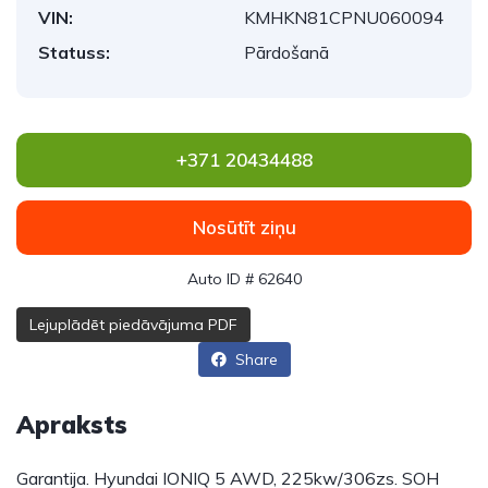
VIN:
KMHKN81CPNU060094
Statuss:
Pārdošanā
+371 20434488
Nosūtīt ziņu
Auto ID # 62640
Lejuplādēt piedāvājuma PDF
Share
Apraksts
Garantija. Hyundai IONIQ 5 AWD, 225kw/306zs. SOH