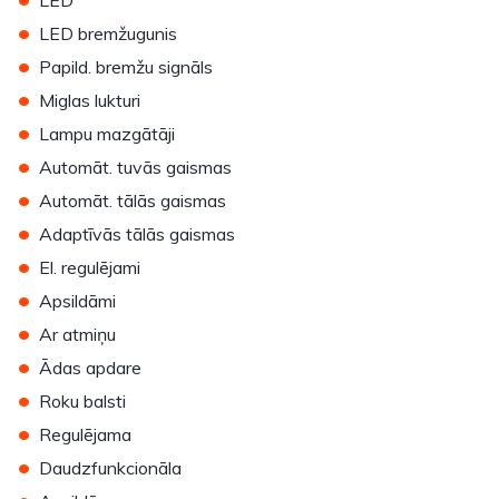
LED
•
LED bremžugunis
•
Papild. bremžu signāls
•
Miglas lukturi
•
Lampu mazgātāji
•
Automāt. tuvās gaismas
•
Automāt. tālās gaismas
•
Adaptīvās tālās gaismas
•
El. regulējami
•
Apsildāmi
•
Ar atmiņu
•
Ādas apdare
•
Roku balsti
•
Regulējama
•
Daudzfunkcionāla