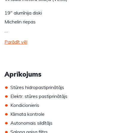
19" alumīnija diski
Michelin riepas
…
Parādīt vēl
Aprīkojums
•
Stūres hidropastiprinātājs
•
Elektr. stūres pastiprinātājs
•
Kondicionieris
•
Klimata kontrole
•
Autonomais sildītājs
•
Salona gaisa filtrs