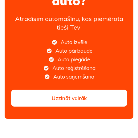
auto?
Atradīsim automašīnu, kas piemērota
tieši Tev!
Auto izvēle
Auto pārbaude
Auto piegāde
Auto reģistrēšana
Auto saņemšana
Uzzināt vairāk