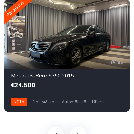
Pārdošanā
35
Mercedes-Benz S350 2015
€24,500
2015
251,549 km
Automātiskā
Dīzelis
Aizmugures piedziņa