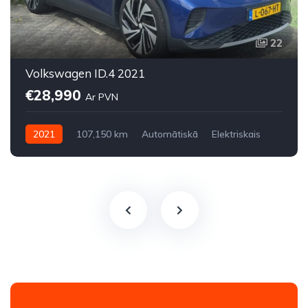
22
Volkswagen ID.4 2021
€28,990
Ar PVN
2021
107,150 km
Automātiskā
Elektriskais
Aizmugures piedziņa