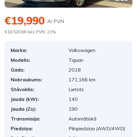
€19,990
Ar PVN
€16,520.66 bez PVN, 21%
Marka:
Volkswagen
Modelis:
Tiguan
Gads:
2018
Nobraukums:
171,166 km
Stāvoklis:
Lietots
Jauda (kW):
140
Jauda (Zs):
190
Transmisija:
Automātiskā
Piedziņa:
Pilnpiedziņa (AWD/4WD)