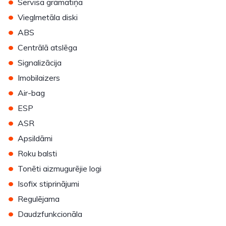
•
Servisa grāmatiņa
•
Vieglmetāla diski
•
ABS
•
Centrālā atslēga
•
Signalizācija
•
Imobilaizers
•
Air-bag
•
ESP
•
ASR
•
Apsildāmi
•
Roku balsti
•
Tonēti aizmugurējie logi
•
Isofix stiprinājumi
•
Regulējama
•
Daudzfunkcionāla