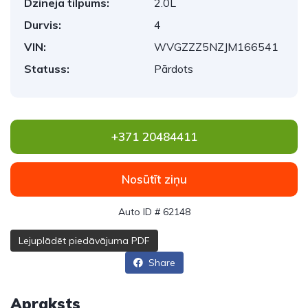
Dzinēja tilpums:
2.0L
Durvis:
4
VIN:
WVGZZZ5NZJM166541
Statuss:
Pārdots
+371 20484411
Nosūtīt ziņu
Auto ID # 62148
Lejuplādēt piedāvājuma PDF
Share
Apraksts