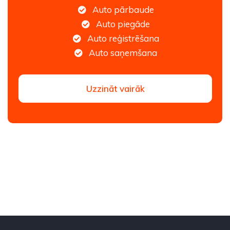
Auto pārbaude
Auto piegāde
Auto reģistrēšana
Auto saņemšana
Uzzināt vairāk