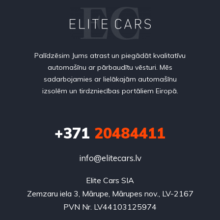
Palīdzēsim Jums atrast un piegādāt kvalitatīvu
automašīnu ar pārbaudītu vēsturi. Mēs
sadarbojamies ar lielākajām automašīnu
izsolēm un tirdzniecības portāliem Eiropā.
+371
20484411
info@elitecars.lv
Elite Cars SIA
Zemzaru iela 3, Mārupe, Mārupes nov., LV-2167
PVN Nr. LV44103125974