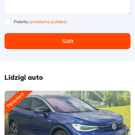
Piekrītu
privātuma politikai
Sūtīt
Līdzīgi auto
Pārdošanā