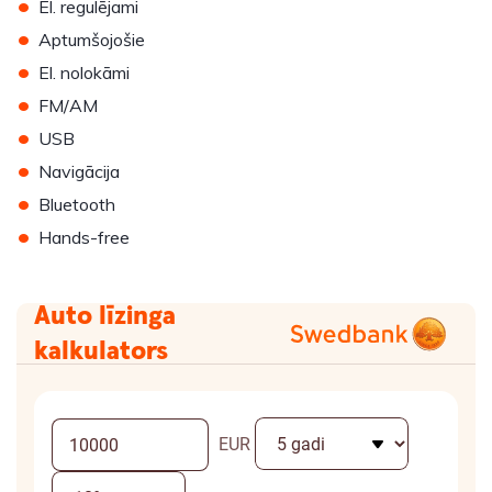
•
El. regulējami
•
Aptumšojošie
•
El. nolokāmi
•
FM/AM
•
USB
•
Navigācija
•
Bluetooth
•
Hands-free