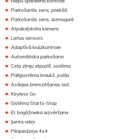
•
Riepu spiediena kontrole
•
Parkošanās sens. priekšā
•
Parkošanās sens. aizmugurē
•
Atpakaļskata kamera
•
Lietus sensors
•
Adaptīvā kruīzkontrole
•
Automātiska parkošana
•
Ceļa zīmju atpazīš. sistēma
•
Palīgsistēma braukš. joslās
•
Avārijas bremzēšanas sist.
•
Keyless Go
•
Sistēma Starts-Stop
•
El. bagāžnieka aizvēršana
•
Jumta reliņi
•
Pilnpiedziņa 4x4