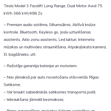
Tesla Model 3 Facelift Long Range, Dual Motor Awd 75
kWh 366 kW/498 Zs
– Premium audio sistēma, Siltumsūknis, Aktīvā kruīza
kontrole, Bluetooth, Keyless go, Joslu uzturēšanas
asistents, Aklo zonu asistents, Led lukturi, Interneta
mūzikas un multivides straumēšana, Atpakaļskata kamera,
El. bagāžnieks, utt.
– Ražotāja garantija baterijai un motoriem.
– Nav jāmaksā par auto novietošanu stāvvietās Rīgas
Satiksme;
– Var braukt sabiedriskās satiksmes transporta joslā;
– Iebraukšana Jūrmalā bezmaksas;
– Pirms automašīnas apskates lūdzam sazināties ar…