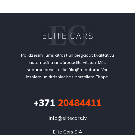
Palīdzēsim Jums atrast un piegādāt kvalitatīvu
automašīnu ar pārbaudītu vēsturi. Mēs
sadarbojamies ar lielākajām automašīnu
izsolēm un tirdzniecības portāliem Eiropā.
+371
20484411
info@elitecars.lv
Elite Cars SIA