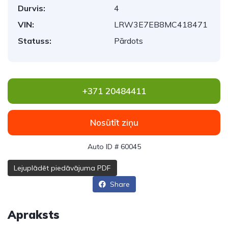
Durvis:
4
VIN:
LRW3E7EB8MC418471
Statuss:
Pārdots
+371 20484411
Nosūtīt ziņu
Auto ID # 60045
Lejuplādēt piedāvājuma PDF
Share
Apraksts