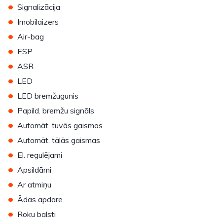
•
Signalizācija
•
Imobilaizers
•
Air-bag
•
ESP
•
ASR
•
LED
•
LED bremžugunis
•
Papild. bremžu signāls
•
Automāt. tuvās gaismas
•
Automāt. tālās gaismas
•
El. regulējami
•
Apsildāmi
•
Ar atmiņu
•
Ādas apdare
•
Roku balsti