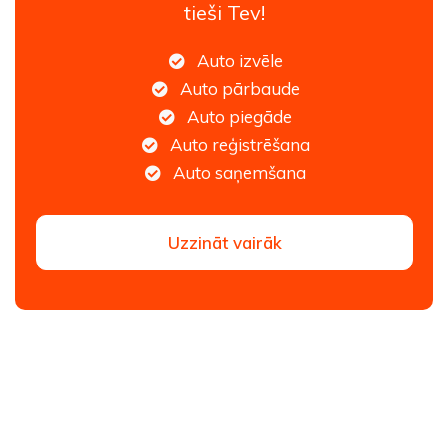
tieši Tev!
Auto izvēle
Auto pārbaude
Auto piegāde
Auto reģistrēšana
Auto saņemšana
Uzzināt vairāk