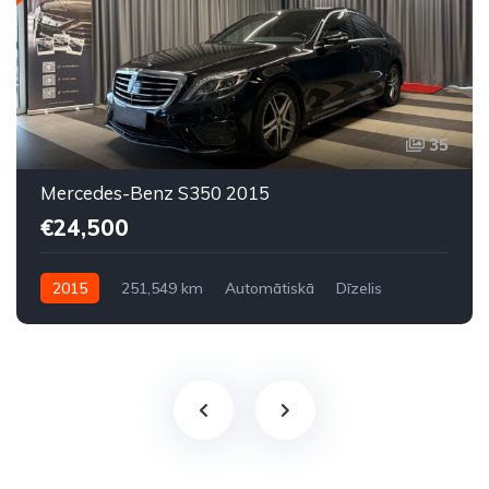
35
Mercedes-Benz S350 2015
€24,500
2015
251,549 km
Automātiskā
Dīzelis
Aizmugures piedziņa