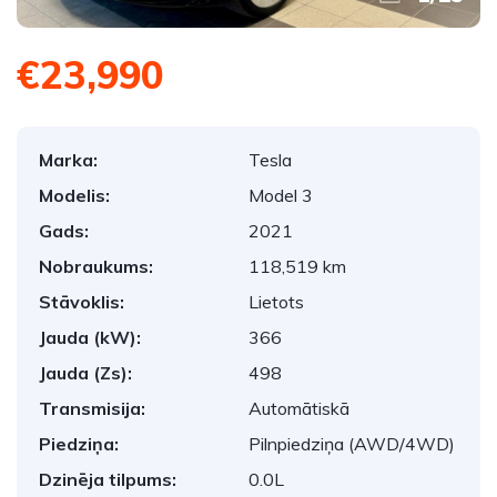
€23,990
Marka:
Tesla
Modelis:
Model 3
Gads:
2021
Nobraukums:
118,519 km
Stāvoklis:
Lietots
Jauda (kW):
366
Jauda (Zs):
498
Transmisija:
Automātiskā
Piedziņa:
Pilnpiedziņa (AWD/4WD)
Dzinēja tilpums:
0.0L