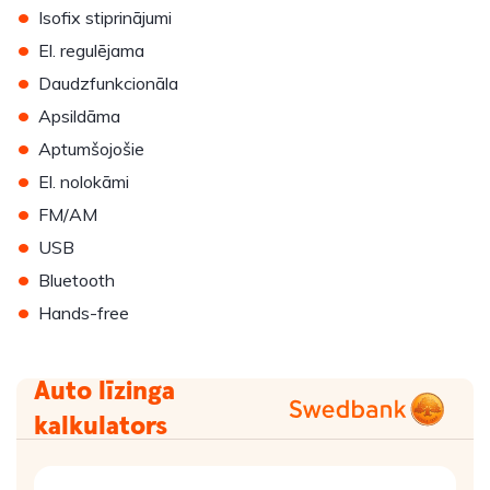
•
Isofix stiprinājumi
•
El. regulējama
•
Daudzfunkcionāla
•
Apsildāma
•
Aptumšojošie
•
El. nolokāmi
•
FM/AM
•
USB
•
Bluetooth
•
Hands-free