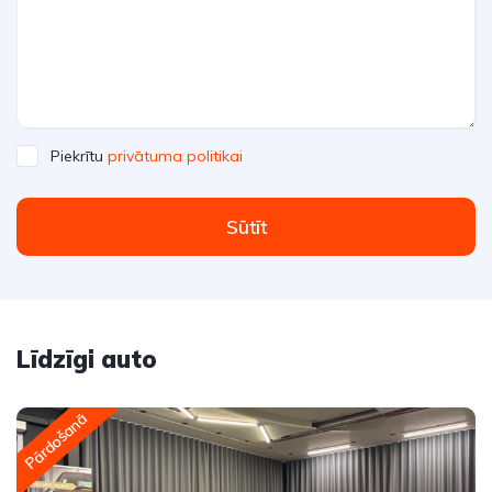
Piekrītu
privātuma politikai
Sūtīt
Līdzīgi auto
Pārdošanā