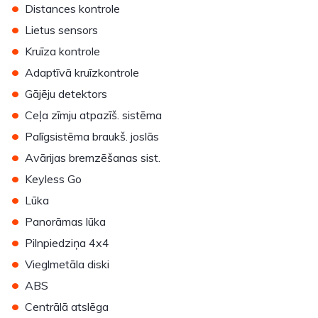
•
Distances kontrole
•
Lietus sensors
•
Kruīza kontrole
•
Adaptīvā kruīzkontrole
•
Gājēju detektors
•
Ceļa zīmju atpazīš. sistēma
•
Palīgsistēma braukš. joslās
•
Avārijas bremzēšanas sist.
•
Keyless Go
•
Lūka
•
Panorāmas lūka
•
Pilnpiedziņa 4x4
•
Vieglmetāla diski
•
ABS
•
Centrālā atslēga