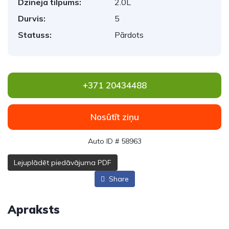
Dzinēja tilpums:
2.0L
Durvis:
5
Statuss:
Pārdots
+371 20434488
Nosūtīt ziņu
Auto ID # 58963
Lejuplādēt piedāvājuma PDF
Share
Apraksts