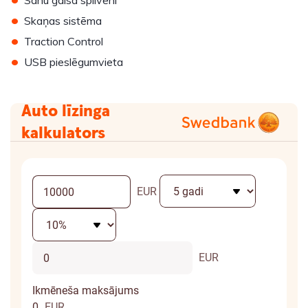
Sānu gaisa spilveni
•
Skaņas sistēma
•
Traction Control
•
USB pieslēgumvieta