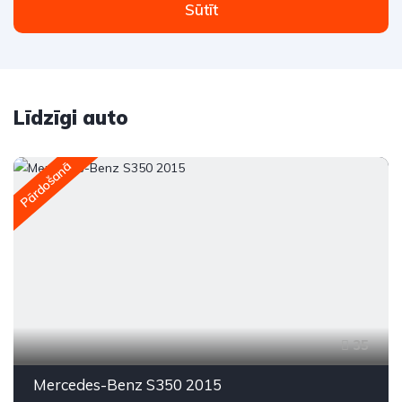
Sūtīt
Līdzīgi auto
Pārdošanā
35
Mercedes-Benz S350 2015