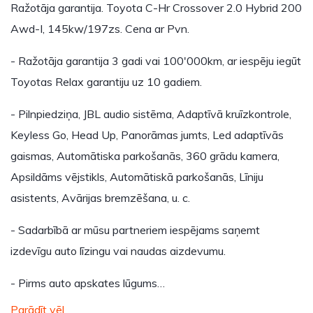
Ražotāja garantija. Toyota C-Hr Crossover 2.0 Hybrid 200
Awd-I, 145kw/197zs. Cena ar Pvn.
- Ražotāja garantija 3 gadi vai 100'000km, ar iespēju iegūt
Toyotas Relax garantiju uz 10 gadiem.
- Pilnpiedziņa, JBL audio sistēma, Adaptīvā kruīzkontrole,
Keyless Go, Head Up, Panorāmas jumts, Led adaptīvās
gaismas, Automātiska parkošanās, 360 grādu kamera,
Apsildāms vējstikls, Automātiskā parkošanās, Līniju
asistents, Avārijas bremzēšana, u. c.
- Sadarbībā ar mūsu partneriem iespējams saņemt
izdevīgu auto līzingu vai naudas aizdevumu.
- Pirms auto apskates lūgums…
Parādīt vēl