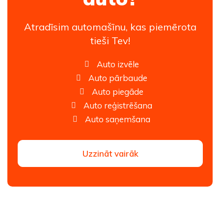
Atradīsim automašīnu, kas piemērota
tieši Tev!
Auto izvēle
Auto pārbaude
Auto piegāde
Auto reģistrēšana
Auto saņemšana
Uzzināt vairāk