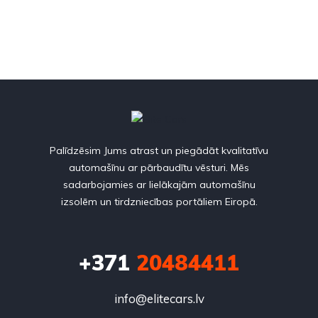
Palīdzēsim Jums atrast un piegādāt kvalitatīvu
automašīnu ar pārbaudītu vēsturi. Mēs
sadarbojamies ar lielākajām automašīnu
izsolēm un tirdzniecības portāliem Eiropā.
+371
20484411
info@elitecars.lv