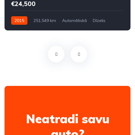
€24,500
2015
251,549 km
Automātiskā
Dīzelis
Aizmugures piedziņa
Neatradi savu
auto?