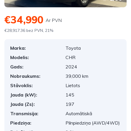
€34,990
Ar PVN
€28,917.36 bez PVN, 21%
Marka:
Toyota
Modelis:
CHR
Gads:
2024
Nobraukums:
39,000 km
Stāvoklis:
Lietots
Jauda (kW):
145
Jauda (Zs):
197
Transmisija:
Automātiskā
Piedziņa:
Pilnpiedziņa (AWD/4WD)