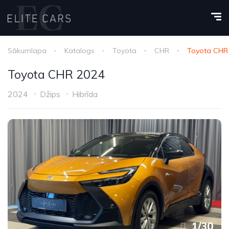
Sākumlapa
Katalogs
Toyota
CHR
Toyota CHR
Toyota CHR 2024
2024
Džips
Hibrīda
1
/
30